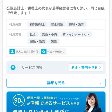
公認会計士・税理士の代表が若手経営者に寄り添い、同じ目線
で伴走します！
得意分野
顧問税理士
資金調達
経理・決算
得意業種
飲食
流通・小売
IT・インターネット
運輸・物流
製造
個人の相談も受付可
料金・事例あり
サービス内容
料金・事例を見る
詳細を見る