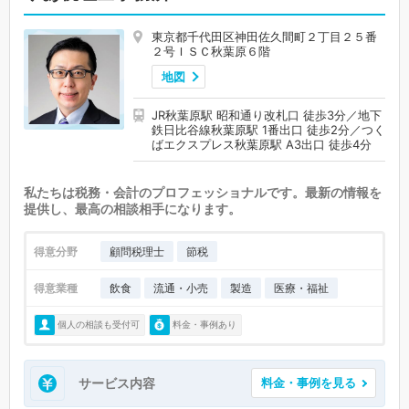
東京都千代田区神田佐久間町２丁目２５番
２号ＩＳＣ秋葉原６階
地図
JR秋葉原駅 昭和通り改札口 徒歩3分／地下
鉄日比谷線秋葉原駅 1番出口 徒歩2分／つく
ばエクスプレス秋葉原駅 A3出口 徒歩4分
私たちは税務・会計のプロフェッショナルです。最新の情報を
提供し、最高の相談相手になります。
得意分野
顧問税理士
節税
得意業種
飲食
流通・小売
製造
医療・福祉
個人の相談も受付可
料金・事例あり
サービス内容
料金・事例を見る