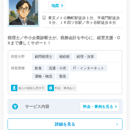
地図
東京メトロ麴町駅徒歩１分、半蔵門駅徒歩
５分、ＪＲ四ツ谷駅／市ヶ谷駅徒歩８分
税理士／中小企業診断士が、税務会計を中心に、経営支援・D
Xまで優しくサポート！
得意分野
顧問税理士
相続税
経理・決算
得意業種
飲食
流通・小売
IT・インターネット
運輸・物流
製造
個人の相談も受付可
料金・事例あり
サービス内容
料金・事例を見る
詳細を見る