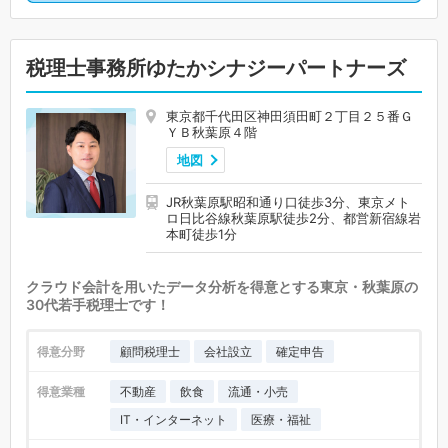
税理士事務所ゆたかシナジーパートナーズ
東京都千代田区神田須田町２丁目２５番Ｇ
ＹＢ秋葉原４階
地図
JR秋葉原駅昭和通り口徒歩3分、東京メト
ロ日比谷線秋葉原駅徒歩2分、都営新宿線岩
本町徒歩1分
クラウド会計を用いたデータ分析を得意とする東京・秋葉原の
30代若手税理士です！
得意分野
顧問税理士
会社設立
確定申告
得意業種
不動産
飲食
流通・小売
IT・インターネット
医療・福祉