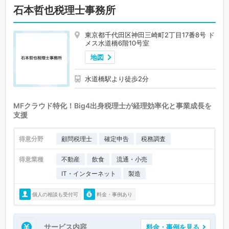
石本哲也税理士事務所
東京都千代田区神田三崎町2丁目17番8号 ド
メス水道橋6階10号室
地図
水道橋駅より徒歩2分
MFクラウド特化！Big4出身税理士が経理効率化と事業成長を
支援
得意分野
顧問税理士
確定申告
税務調査
得意業種
不動産
飲食
流通・小売
IT・インターネット
製造
個人の相談も受付可
料金・事例あり
サービス内容
料金・事例を見る