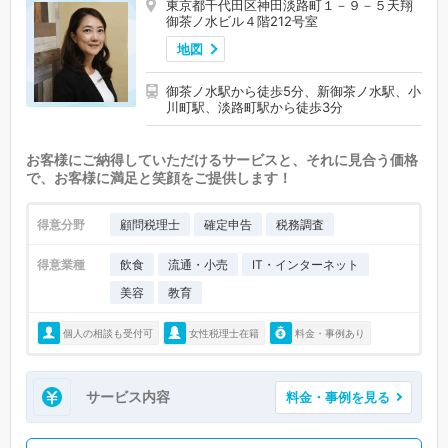
東京都千代田区神田淡路町１－９－５天翔
御茶ノ水ビル４階212号室
地図
御茶ノ水駅から徒歩5分、新御茶ノ水駅、小
川町駅、淡路町駅から徒歩3分
お客様にご納得していただけるサービスと、それに見合う価格
で、お客様に満足と笑顔をご提供します！
得意分野
顧問税理士
確定申告
税務調査
得意業種
飲食
流通・小売
IT・インターネット
美容
教育
個人の相談も受付可
女性税理士在籍
料金・事例あり
サービス内容
料金・事例を見る