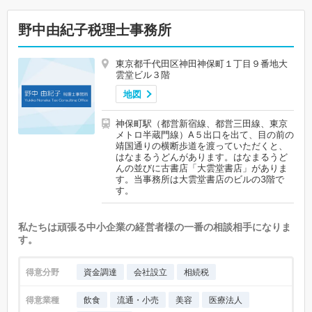
野中由紀子税理士事務所
東京都千代田区神田神保町１丁目９番地大
雲堂ビル３階
地図
神保町駅（都営新宿線、都営三田線、東京
メトロ半蔵門線）A５出口を出て、目の前の
靖国通りの横断歩道を渡っていただくと、
はなまるうどんがあります。はなまるうど
んの並びに古書店「大雲堂書店」がありま
す。当事務所は大雲堂書店のビルの3階で
す。
私たちは頑張る中小企業の経営者様の一番の相談相手になりま
す。
得意分野
資金調達
会社設立
相続税
得意業種
飲食
流通・小売
美容
医療法人