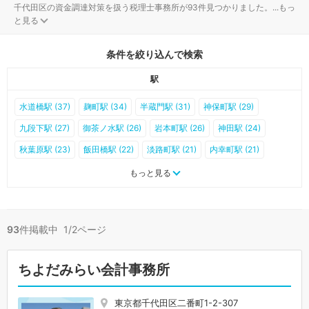
千代田区の資金調達対策を扱う税理士事務所が93件見つかりました。
...
もっ
と見る
条件を絞り込んで検索
駅
水道橋駅 (37)
麹町駅 (34)
半蔵門駅 (31)
神保町駅 (29)
九段下駅 (27)
御茶ノ水駅 (26)
岩本町駅 (26)
神田駅 (24)
秋葉原駅 (23)
飯田橋駅 (22)
淡路町駅 (21)
内幸町駅 (21)
国会議事堂前駅 (18)
竹橋駅 (17)
溜池山王駅 (16)
末広町駅 (13)
もっと見る
東京駅 (10)
霞ケ関駅 (9)
大手町駅 (8)
有楽町駅 (6)
日比谷駅 (4)
二重橋前駅 (3)
桜田門駅 (1)
93
件掲載中 1/2ページ
ちよだみらい会計事務所
東京都千代田区二番町1-2-307