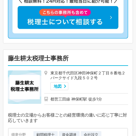
藤生耕太税理士事務所
東京都千代田区神田神保町２丁目８番地２
パークサイド九段５０２号
地図
都営三田線 神保町駅 徒歩1分
税理士の立場からお客様ごとの経営環境の違いに応じ丁寧に対
応していきます
得意分野
顧問税理士
資金調達
会社設立