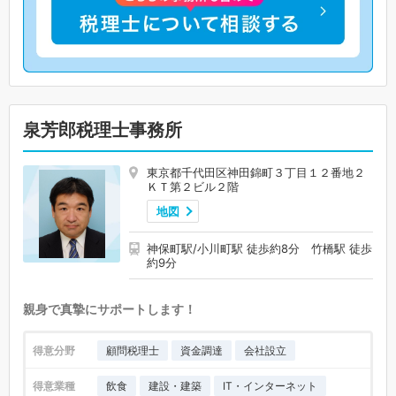
泉芳郎税理士事務所
東京都千代田区神田錦町３丁目１２番地２
ＫＴ第２ビル２階
地図
神保町駅/小川町駅 徒歩約8分 竹橋駅 徒歩
約9分
親身で真摯にサポートします！
得意分野
顧問税理士
資金調達
会社設立
得意業種
飲食
建設・建築
IT・インターネット