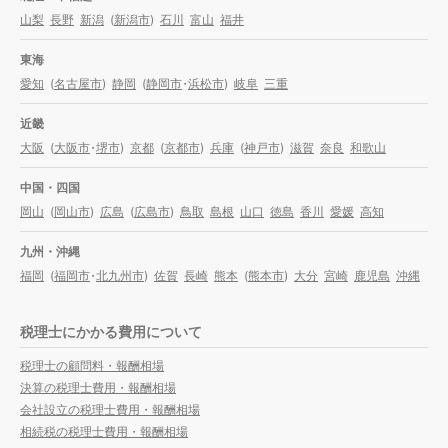
山梨
長野
新潟
(
新潟市
)
石川
富山
福井
東海
愛知
(
名古屋市
)
静岡
(
静岡市
・
浜松市
)
岐阜
三重
近畿
大阪
(
大阪市
・
堺市
)
京都
(
京都市
)
兵庫
(
神戸市
)
滋賀
奈良
和歌山
中国・四国
岡山
(
岡山市
)
広島
(
広島市
)
鳥取
島根
山口
徳島
香川
愛媛
高知
九州・沖縄
福岡
(
福岡市
・
北九州市
)
佐賀
長崎
熊本
(
熊本市
)
大分
宮崎
鹿児島
沖縄
税理士にかかる費用について
税理士の顧問料・報酬相場
決算の税理士費用・報酬相場
会社設立の税理士費用・報酬相場
相続税の税理士費用・報酬相場