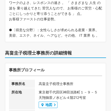
ワークのよさ、レスポンスの速さ 。 「 さまざまな 人生 の
波を 乗り越えてきた 苦労人なので、 お客様のご苦労・心配
ごとにしっかりと寄り添うことができる 」 点。
お客様ファーストの仕事姿勢。
●〔得意な分野〕：女性らしさが求められる産業・業界。
美容、エステ、ネイル、ヘアなど。その他、 IT 業界 も 。
高畠圭子税理士事務所の詳細情報
事務所プロフィール
事務所名
高畠圭子税理士事務所
所在地
東京都千代田区神田淡路町１－９－５
天翔御茶ノ水ビル４階212号室
地図