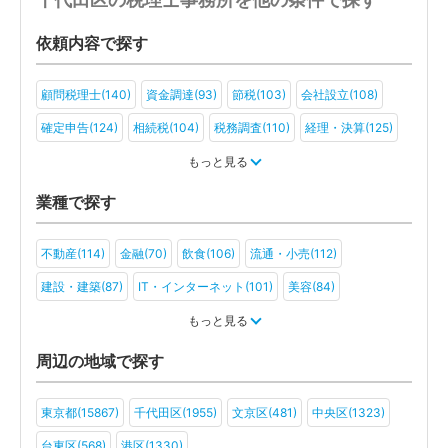
依頼内容で探す
顧問税理士(140)
資金調達(93)
節税(103)
会社設立(108)
確定申告(124)
相続税(104)
税務調査(110)
経理・決算(125)
税金・お金(85)
もっと見る
業種で探す
不動産(114)
金融(70)
飲食(106)
流通・小売(112)
建設・建築(87)
IT・インターネット(101)
美容(84)
運輸・物流(76)
製造(110)
教育(74)
医療・福祉(79)
もっと見る
旅行・ホテル(74)
アミューズメント・レジャー(61)
周辺の地域で探す
ファンド(38)
社会福祉法人(26)
医療法人(63)
ＮＰＯ法人(40)
東京都(15867)
千代田区(1955)
文京区(481)
中央区(1323)
学校法人(27)
一般社団法人(57)
その他(46)
台東区(568)
港区(1330)