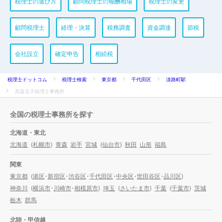
税理士の選び方
顧問税理士の報酬相場
税理士の変更
顧問税理士
経理・決算
税務調査
資金調達
節税
会社設立
確定申告
相続税
税理士ドットコム
税理士検索
東京都
千代田区
淡路町駅
高畠圭子税理士事務所
全国の税理士事務所を探す
北海道・東北
北海道
(
札幌市
)
青森
岩手
宮城
(
仙台市
)
秋田
山形
福島
関東
東京都
(
港区
・
新宿区
・
渋谷区
・
千代田区
・
中央区
・
世田谷区
・
品川区
)
神奈川
(
横浜市
・
川崎市
・
相模原市
)
埼玉
(
さいたま市
)
千葉
(
千葉市
)
茨城
栃木
群馬
北陸・甲信越