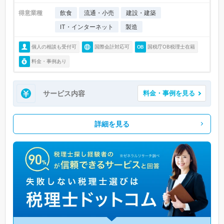
得意業種
飲食
流通・小売
建設・建築
IT・インターネット
製造
個人の相談も受付可
国際会計対応可
国税庁OB税理士在籍
料金・事例あり
サービス内容
料金・事例を見る
詳細を見る