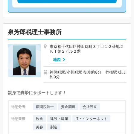
泉芳郎税理士事務所
東京都千代田区神田錦町３丁目１２番地２
ＫＴ第２ビル２階
地図
神保町駅/小川町駅 徒歩約8分 竹橋駅 徒歩
約9分
親身で真摯にサポートします！
得意分野
顧問税理士
資金調達
会社設立
得意業種
飲食
建設・建築
IT・インターネット
美容
製造