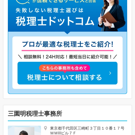
三園明税理士事務所
東京都千代田区三崎町３丁目１０番１７号
ＭＭⅢビル７Ｆ