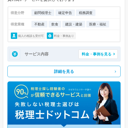
得意分野
顧問税理士
確定申告
税務調査
得意業種
不動産
飲食
建設・建築
医療・福祉
個人の相談も受付可
料金・事例あり
サービス内容
料金・事例を見る
詳細を見る