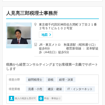
人見亮三郎税理士事務所
東京都千代田区神田佐久間町３丁目２１番
２号ＳＴビル１０２号室
地図
JR・東京メトロ 秋葉原駅（昭和通り口）
徒歩6分 都営新宿線 ： 岩本駅徒
歩（A4出口）徒歩5分
税務から経営コンサルティングまでお客様第一主義でサポート
します
得意分野
顧問税理士
節税
経理・決算
得意業種
流通・小売
建設・建築
IT・インターネット
個人の相談も受付可
料金・事例あり