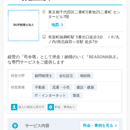
東京都千代田区二番町5番地25二番町 セン
タービル7階
地図
有楽町線麹町駅 5番出口徒歩3分、ＪＲ/丸
ノ内/南北線四ッ谷駅 徒歩7分
経営の「司令塔」として伴走！納得のいく「REASONABLE」
な専門サービスをご提供します
得意分野
顧問税理士
会社設立
相続税
得意業種
不動産
流通・小売
建設・建築
IT・インターネット
製造
個人の相談も受付可
料金・事例あり
サービス内容
料金・事例を見る