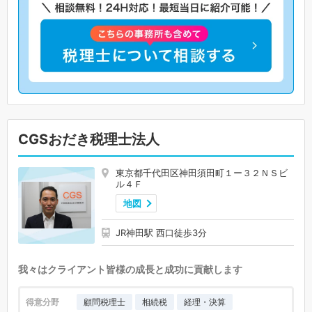
CGSおだき税理士法人
東京都千代田区神田須田町１ー３２ＮＳビ
ル４Ｆ
地図
JR神田駅 西口徒歩3分
我々はクライアント皆様の成長と成功に貢献します
得意分野
顧問税理士
相続税
経理・決算