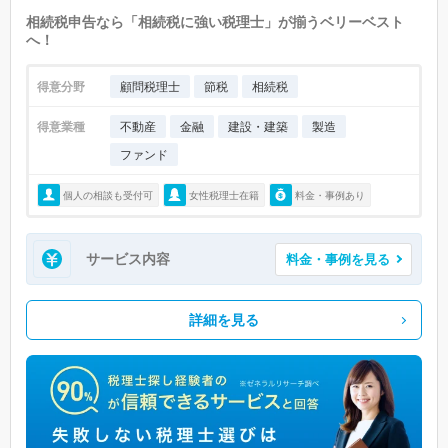
相続税申告なら「相続税に強い税理士」が揃うベリーベスト
へ！
得意分野
顧問税理士
節税
相続税
得意業種
不動産
金融
建設・建築
製造
ファンド
個人の相談も受付可
女性税理士在籍
料金・事例あり
サービス内容
料金・事例を見る
詳細を見る