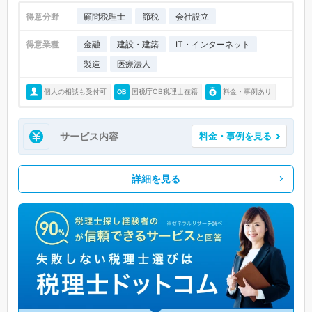
得意分野
顧問税理士
節税
会社設立
得意業種
金融
建設・建築
IT・インターネット
製造
医療法人
個人の相談も受付可
国税庁OB税理士在籍
料金・事例あり
サービス内容
料金・事例を見る
詳細を見る