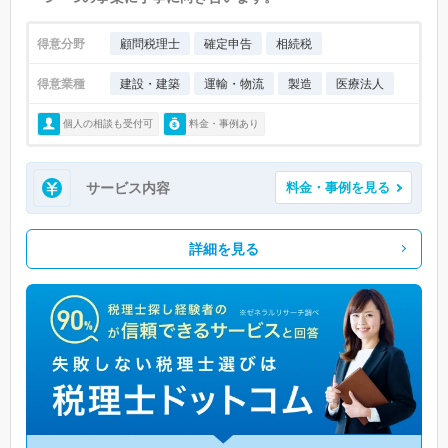
得意分野
顧問税理士
確定申告
相続税
得意業種
建設・建築
運輸・物流
製造
医療法人
個人の相談も受付可
料金・事例あり
サービス内容
料金・事例を見る
詳細を見る