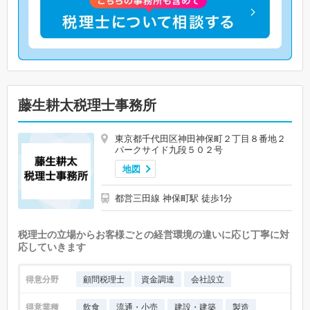
藤生耕太税理士事務所
東京都千代田区神田神保町２丁目８番地２
パークサイド九段５０２号
地図
都営三田線 神保町駅 徒歩1分
税理士の立場からお客様ごとの経営環境の違いに応じ丁寧に対
応していきます
得意分野
顧問税理士
資金調達
会社設立
得意業種
飲食
流通・小売
建設・建築
製造