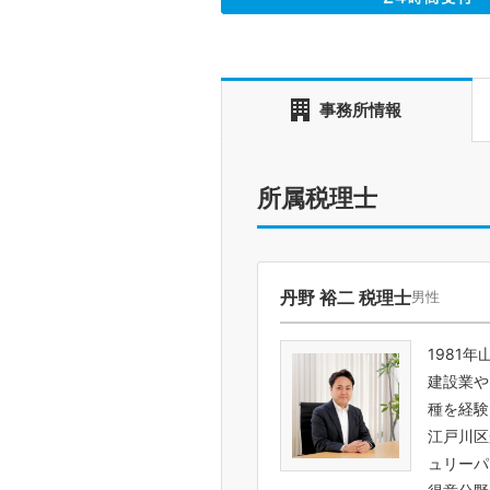
事務所情報
所属税理士
丹野 裕二 税理士
男性
1981
建設業や
種を経験
江戸川区
ュリーパ