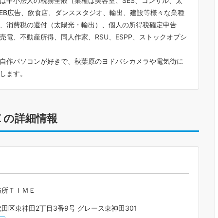
は中小法人の税務全般（業種は美容室、SES、コンサル、太
EB広告、飲食店、ダンススタジオ、輸出、建設等様々な業種
、消費税の還付（太陽光・輸出）、個人の所得税確定申告
売電、不動産所得、同人作家、RSU、ESPP、ストックオプシ
自作パソコンが好きで、秋葉原のヨドバシカメラや電気街に
没します。
Ｅの詳細情報
務所ＴＩＭＥ
田区東神田2丁目3番9号 グレース東神田301