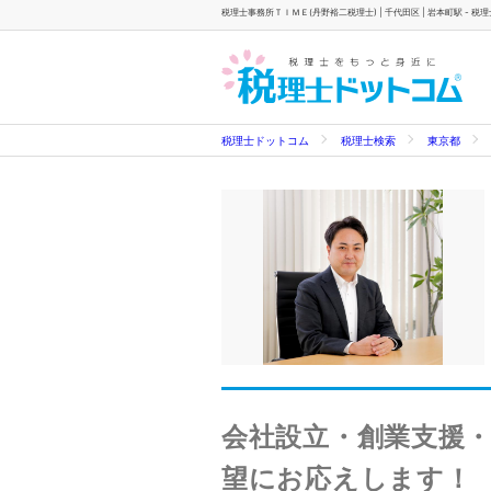
税理士事務所ＴＩＭＥ(丹野裕二税理士) | 千代田区 | 岩本町駅 - 税
税理士ドットコム
税理士検索
東京都
会社設立・創業支援
望にお応えします！