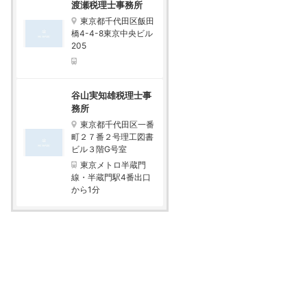
渡瀬税理士事務所
東京都千代田区飯田
橋4-4-8東京中央ビル
205
谷山実知雄税理士事
務所
東京都千代田区一番
町２７番２号理工図書
ビル３階G号室
東京メトロ半蔵門
線・半蔵門駅4番出口
から1分