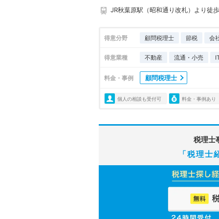
JR秋葉原駅（昭和通り改札）より徒歩
得意分野
顧問税理士
節税
会
得意業種
不動産
流通・小売
顧問税理士
料金・事例
個人の相談も受付可
料金・事例あり
税理士
「税理士