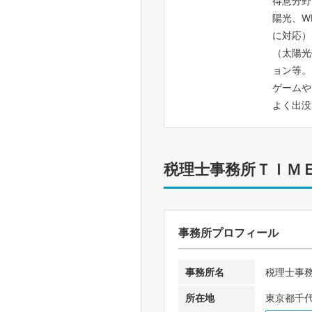
得意分野
陽光、W
に対応）
（太陽光
ョン等。
ゲームや
よく出
税理士事務所ＴＩＭ
事務所プロフィール
事務所名
税理士事
所在地
東京都千代