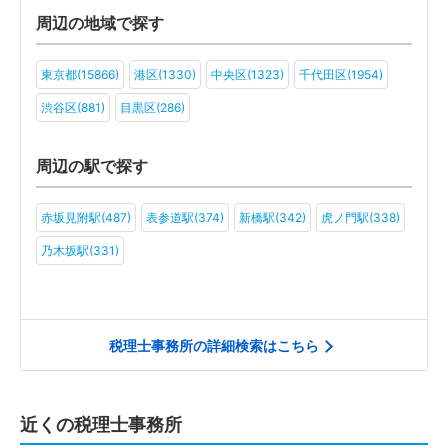
旅行・ホテル(84)
アミューズメント・レジャー(75)
周辺の地域で探す
ファンド(49)
社会福祉法人(44)
医療法人(64)
ＮＰＯ法人(46)
東京都(15866)
港区(1330)
中央区(1323)
千代田区(1954)
学校法人(41)
一般社団法人(63)
その他(56)
渋谷区(881)
目黒区(286)
周辺の駅で探す
赤坂見附駅(487)
表参道駅(374)
新橋駅(342)
虎ノ門駅(338)
乃木坂駅(331)
税理士事務所の詳細検索はこちら
近くの税理士事務所