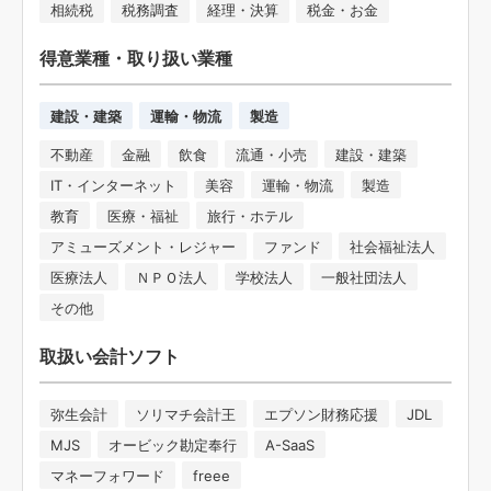
相続税
税務調査
経理・決算
税金・お金
得意業種・取り扱い業種
建設・建築
運輸・物流
製造
不動産
金融
飲食
流通・小売
建設・建築
IT・インターネット
美容
運輸・物流
製造
教育
医療・福祉
旅行・ホテル
アミューズメント・レジャー
ファンド
社会福祉法人
医療法人
ＮＰＯ法人
学校法人
一般社団法人
その他
取扱い会計ソフト
弥生会計
ソリマチ会計王
エプソン財務応援
JDL
MJS
オービック勘定奉行
A-SaaS
マネーフォワード
freee