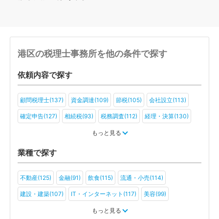
港区の税理士事務所を他の条件で探す
依頼内容で探す
顧問税理士(137)
資金調達(109)
節税(105)
会社設立(113)
確定申告(127)
相続税(93)
税務調査(112)
経理・決算(130)
税金・お金(91)
もっと見る
業種で探す
不動産(125)
金融(91)
飲食(115)
流通・小売(114)
建設・建築(107)
IT・インターネット(117)
美容(99)
運輸・物流(88)
製造(107)
教育(88)
医療・福祉(80)
もっと見る