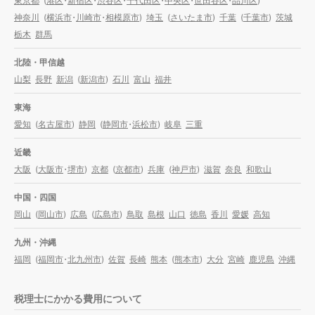
東京都
(
港区
・
新宿区
・
渋谷区
・
千代田区
・
中央区
・
世田谷区
・
品川区
)
神奈川
(
横浜市
・
川崎市
・
相模原市
)
埼玉
(
さいたま市
)
千葉
(
千葉市
)
茨城
栃木
群馬
北陸・甲信越
山梨
長野
新潟
(
新潟市
)
石川
富山
福井
東海
愛知
(
名古屋市
)
静岡
(
静岡市
・
浜松市
)
岐阜
三重
近畿
大阪
(
大阪市
・
堺市
)
京都
(
京都市
)
兵庫
(
神戸市
)
滋賀
奈良
和歌山
中国・四国
岡山
(
岡山市
)
広島
(
広島市
)
鳥取
島根
山口
徳島
香川
愛媛
高知
九州・沖縄
福岡
(
福岡市
・
北九州市
)
佐賀
長崎
熊本
(
熊本市
)
大分
宮崎
鹿児島
沖縄
税理士にかかる費用について