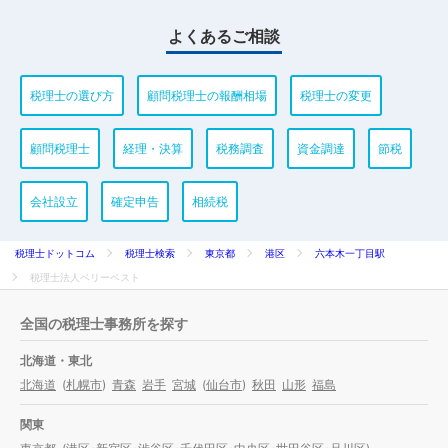
よくあるご相談
税理士の選び方
顧問税理士の報酬相場
税理士の変更
顧問税理士
経理・決算
税務調査
資金調達
節税
会社設立
確定申告
相続税
税理士ドットコム
税理士検索
東京都
港区
六本木一丁目駅
税理士法人ベリーベスト
全国の税理士事務所を探す
北海道・東北
北海道
(
札幌市
)
青森
岩手
宮城
(
仙台市
)
秋田
山形
福島
関東