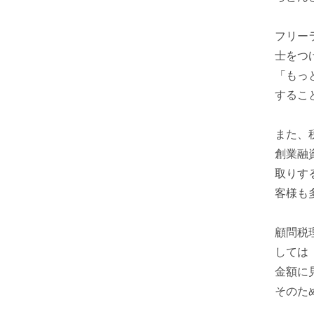
フリー
士をつ
「もっ
するこ
また、
創業融
取りす
客様も
顧問税
しては
金額に
そのた