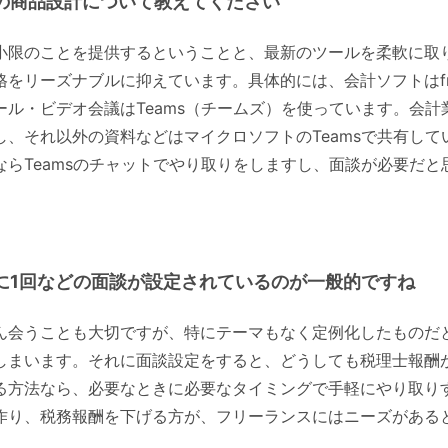
の商品設計について教えてください
小限のことを提供するということと、最新のツールを柔軟に取
格をリーズナブルに抑えています。具体的には、会計ソフトはfr
ール・ビデオ会議はTeams（チームズ）を使っています。会
し、それ以外の資料などはマイクロソフトのTeamsで共有し
ならTeamsのチャットでやり取りをしますし、面談が必要だ
に1回などの面談が設定されているのが一般的ですね
ん会うことも大切ですが、特にテーマもなく定例化したものだ
しまいます。それに面談設定をすると、どうしても税理士報酬
る方法なら、必要なときに必要なタイミングで手軽にやり取り
作り、税務報酬を下げる方が、フリーランスにはニーズがある