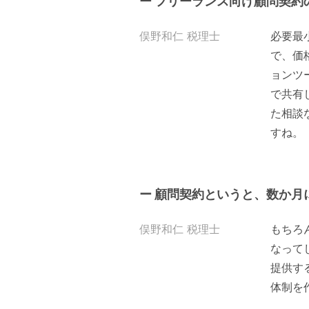
ー フリーランス向け顧問契約
俣野和仁 税理士
必要最
で、価
ョンツ
で共有
た相談
すね。
ー 顧問契約というと、数か月
俣野和仁 税理士
もちろ
なって
提供す
体制を