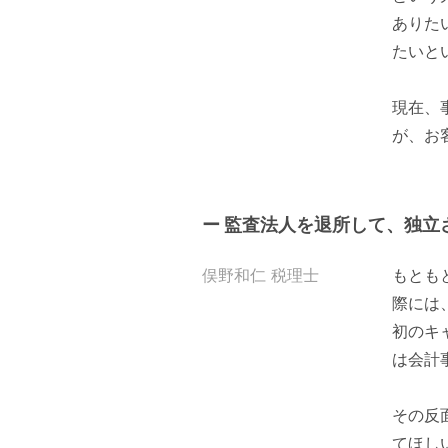
ありた
たいと
現在、
が、お
ー 監査法人を退所して、独立
俣野和仁 税理士
もとも
際には
初のキ
は会計
その反
てほし