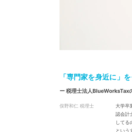
「専門家を身近に」を
ー 税理士法人BlueWorks
俣野和仁 税理士
大学卒
認会計
してる
という