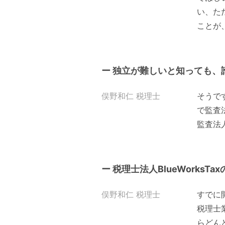
い、た
ことが
ー 独立が難しいと知っても、
俣野和仁 税理士
そうで
で監査
監査法人
ー 税理士法人BlueWorksT
俣野和仁 税理士
すでに
税理士
らどん