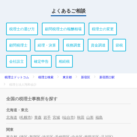
よくあるご相談
税理士の選び方
顧問税理士の報酬相場
税理士の変更
顧問税理士
経理・決算
税務調査
資金調達
節税
会社設立
確定申告
相続税
税理士ドットコム
税理士検索
東京都
新宿区
新宿西口駅
税理士法人翔和会計
全国の税理士事務所を探す
北海道・東北
北海道
(
札幌市
)
青森
岩手
宮城
(
仙台市
)
秋田
山形
福島
関東
東京都
(
港区
・
新宿区
・
渋谷区
・
千代田区
・
中央区
・
世田谷区
・
品川区
)