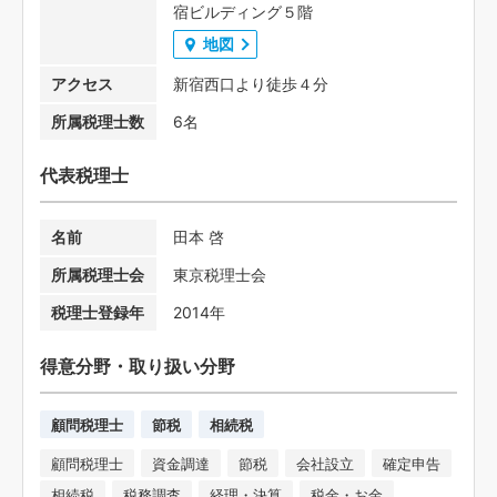
宿ビルディング５階
地図
アクセス
新宿西口より徒歩４分
所属税理士数
6名
代表税理士
名前
田本 啓
所属税理士会
東京税理士会
税理士登録年
2014年
得意分野・取り扱い分野
顧問税理士
節税
相続税
顧問税理士
資金調達
節税
会社設立
確定申告
相続税
税務調査
経理・決算
税金・お金