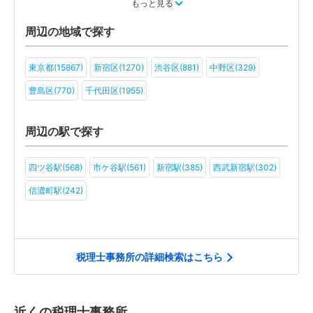
運輸・物流(85)
製造(97)
教育(72)
医療・福祉(65)
もっと見る
旅行・ホテル(70)
アミューズメント・レジャー(70)
周辺の地域で探す
ファンド(34)
社会福祉法人(35)
医療法人(50)
ＮＰＯ法人(38)
東京都(15867)
新宿区(1270)
渋谷区(881)
中野区(329)
学校法人(31)
一般社団法人(52)
その他(46)
豊島区(770)
千代田区(1955)
周辺の駅で探す
四ツ谷駅(568)
市ケ谷駅(561)
新宿駅(385)
西武新宿駅(302)
信濃町駅(242)
税理士事務所の詳細検索はこちら
近くの税理士事務所