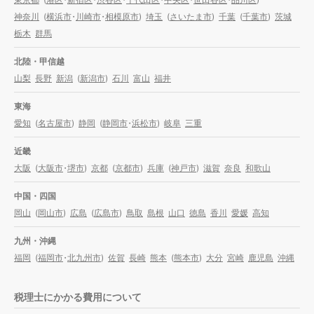
神奈川
(
横浜市
・
川崎市
・
相模原市
)
埼玉
(
さいたま市
)
千葉
(
千葉市
)
茨城
栃木
群馬
北陸・甲信越
山梨
長野
新潟
(
新潟市
)
石川
富山
福井
東海
愛知
(
名古屋市
)
静岡
(
静岡市
・
浜松市
)
岐阜
三重
近畿
大阪
(
大阪市
・
堺市
)
京都
(
京都市
)
兵庫
(
神戸市
)
滋賀
奈良
和歌山
中国・四国
岡山
(
岡山市
)
広島
(
広島市
)
鳥取
島根
山口
徳島
香川
愛媛
高知
九州・沖縄
福岡
(
福岡市
・
北九州市
)
佐賀
長崎
熊本
(
熊本市
)
大分
宮崎
鹿児島
沖縄
税理士にかかる費用について