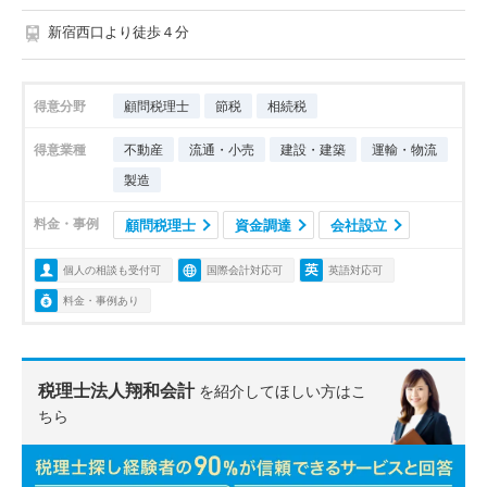
新宿西口より徒歩４分
得意分野
顧問税理士
節税
相続税
得意業種
不動産
流通・小売
建設・建築
運輸・物流
製造
料金・事例
顧問税理士
資金調達
会社設立
個人の相談も受付可
国際会計対応可
英語対応可
料金・事例あり
税理士法人翔和会計
を紹介してほしい方はこ
ちら