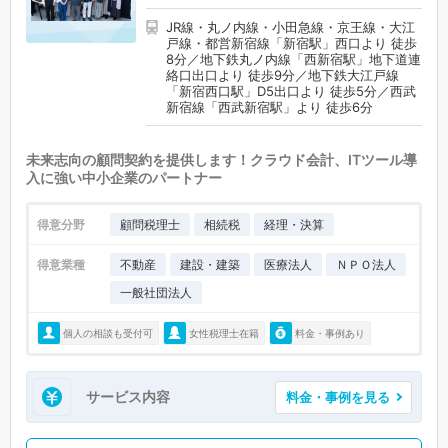
JR線・丸ノ内線・小田急線・京王線・大江
戸線・都営新宿線「新宿駅」西口より 徒歩
8分／地下鉄丸ノ内線「西新宿駅」地下道連
絡口出口より 徒歩9分／地下鉄大江戸線
「新宿西口駅」D5出口より 徒歩5分／西武
新宿線「西武新宿駅」より 徒歩6分
未来志向の顧問契約を提供します！クラウド会計、ITツール導
入に強い中小企業のパートナー
得意分野
顧問税理士
相続税
経理・決算
得意業種
不動産
建設・建築
医療法人
ＮＰＯ法人
一般社団法人
個人の相談も受付可
女性税理士在籍
料金・事例あり
サービス内容
料金・事例を見る