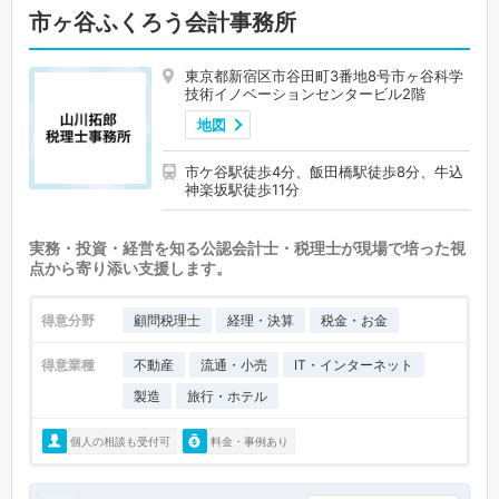
市ヶ谷ふくろう会計事務所
東京都新宿区市谷田町3番地8号市ヶ谷科学
技術イノベーションセンタービル2階
地図
市ケ谷駅徒歩4分、飯田橋駅徒歩8分、牛込
神楽坂駅徒歩11分
実務・投資・経営を知る公認会計士・税理士が現場で培った視
点から寄り添い支援します。
得意分野
顧問税理士
経理・決算
税金・お金
得意業種
不動産
流通・小売
IT・インターネット
製造
旅行・ホテル
個人の相談も受付可
料金・事例あり