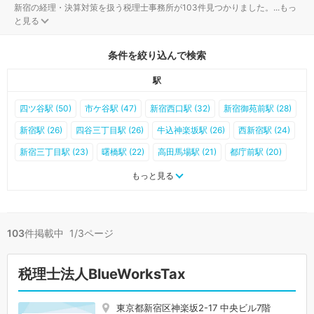
新宿の経理・決算対策を扱う税理士事務所が103件見つかりました。
...
もっ
と見る
条件を絞り込んで検索
駅
四ツ谷駅 (50)
市ケ谷駅 (47)
新宿西口駅 (32)
新宿御苑前駅 (28)
新宿駅 (26)
四谷三丁目駅 (26)
牛込神楽坂駅 (26)
西新宿駅 (24)
新宿三丁目駅 (23)
曙橋駅 (22)
高田馬場駅 (21)
都庁前駅 (20)
西武新宿駅 (19)
神楽坂駅 (17)
西早稲田駅 (17)
信濃町駅 (16)
もっと見る
新大久保駅 (14)
大久保駅 (14)
西新宿五丁目駅 (14)
下落合駅 (13)
牛込柳町駅 (10)
国立競技場駅 (10)
面影橋駅 (10)
103
件掲載中 1/3ページ
東新宿駅 (9)
落合駅 (6)
中井駅 (5)
若松河田駅 (5)
早稲田駅 (4)
落合南長崎駅 (4)
早稲田駅 (2)
税理士法人BlueWorksTax
東京都新宿区神楽坂2-17 中央ビル7階