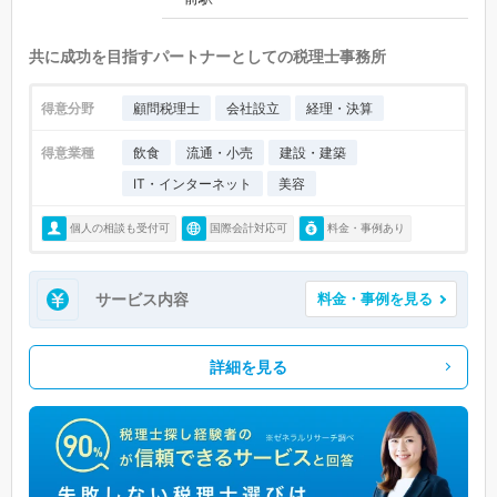
共に成功を目指すパートナーとしての税理士事務所
得意分野
顧問税理士
会社設立
経理・決算
得意業種
飲食
流通・小売
建設・建築
IT・インターネット
美容
個人の相談も受付可
国際会計対応可
料金・事例あり
サービス内容
料金・事例を見る
詳細を見る