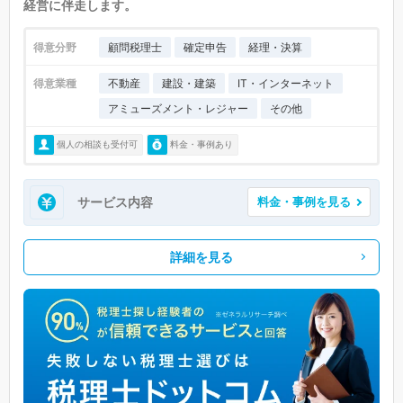
経営に伴走します。
得意分野
顧問税理士
確定申告
経理・決算
得意業種
不動産
建設・建築
IT・インターネット
アミューズメント・レジャー
その他
個人の相談も受付可
料金・事例あり
サービス内容
料金・事例を見る
詳細を見る