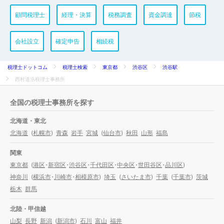
顧問税理士
経理・決算
税務調査
資金調達
節税
会社設立
確定申告
相続税
税理士ドットコム
税理士検索
東京都
渋谷区
渋谷駅
西村道浩税理士事務所
全国の税理士事務所を探す
北海道・東北
北海道
(
札幌市
)
青森
岩手
宮城
(
仙台市
)
秋田
山形
福島
関東
東京都
(
港区
・
新宿区
・
渋谷区
・
千代田区
・
中央区
・
世田谷区
・
品川区
)
神奈川
(
横浜市
・
川崎市
・
相模原市
)
埼玉
(
さいたま市
)
千葉
(
千葉市
)
茨城
栃木
群馬
北陸・甲信越
山梨
長野
新潟
(
新潟市
)
石川
富山
福井