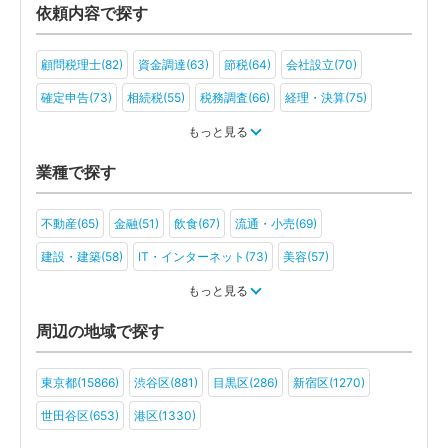
依頼内容で探す
顧問税理士(82)
資金調達(63)
節税(64)
会社設立(70)
確定申告(73)
相続税(55)
税務調査(66)
経理・決算(75)
税金・お金(59)
もっと見る
業種で探す
不動産(65)
金融(51)
飲食(67)
流通・小売(69)
建設・建築(58)
IT・インターネット(73)
美容(57)
運輸・物流(57)
製造(64)
教育(56)
医療・福祉(47)
もっと見る
旅行・ホテル(46)
アミューズメント・レジャー(44)
周辺の地域で探す
ファンド(30)
社会福祉法人(20)
医療法人(38)
ＮＰＯ法人(23)
東京都(15866)
渋谷区(881)
目黒区(286)
新宿区(1270)
学校法人(20)
一般社団法人(34)
その他(32)
世田谷区(653)
港区(1330)