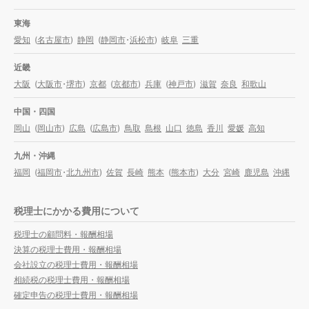
東海
愛知
(
名古屋市
)
静岡
(
静岡市
・
浜松市
)
岐阜
三重
近畿
大阪
(
大阪市
・
堺市
)
京都
(
京都市
)
兵庫
(
神戸市
)
滋賀
奈良
和歌山
中国・四国
岡山
(
岡山市
)
広島
(
広島市
)
鳥取
島根
山口
徳島
香川
愛媛
高知
九州・沖縄
福岡
(
福岡市
・
北九州市
)
佐賀
長崎
熊本
(
熊本市
)
大分
宮崎
鹿児島
沖縄
税理士にかかる費用について
税理士の顧問料・報酬相場
決算の税理士費用・報酬相場
会社設立の税理士費用・報酬相場
相続税の税理士費用・報酬相場
確定申告の税理士費用・報酬相場