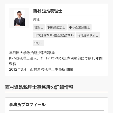
西村 道浩税理士
男性
税理士
不動産鑑定士
中小企業診断士
日本証券ｱﾅﾘｽﾄ協会認定ｱﾅﾘｽﾄ
宅地建物取引士
1級FP
早稲田大学政治経済学部卒業
KPMG税理士法人、ｺﾞｰﾙﾄﾞﾏﾝ･ｻｯｸｽ証券税務部にて約15年間
勤務
2012年3月 西村道浩税理士事務所 開業
西村道浩税理士事務所の詳細情報
事務所プロフィール