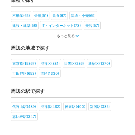
不動産(65)
金融(51)
飲食(67)
流通・小売(69)
建設・建築(58)
IT・インターネット(73)
美容(57)
運輸・物流(57)
製造(64)
教育(56)
医療・福祉(47)
もっと見る
旅行・ホテル(46)
アミューズメント・レジャー(44)
周辺の地域で探す
ファンド(30)
社会福祉法人(20)
医療法人(38)
ＮＰＯ法人(23)
東京都(15867)
渋谷区(881)
目黒区(286)
新宿区(1270)
学校法人(20)
一般社団法人(34)
その他(32)
世田谷区(653)
港区(1330)
周辺の駅で探す
代官山駅(489)
渋谷駅(482)
神泉駅(400)
新宿駅(385)
恵比寿駅(347)