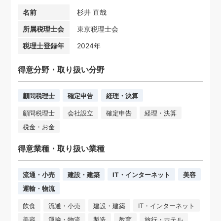
名前
杉井 直哉
所属税理士会
東京税理士会
税理士登録年
2024年
得意分野・取り扱い分野
顧問税理士
確定申告
経理・決算
顧問税理士
会社設立
確定申告
経理・決算
税金・お金
得意業種・取り扱い業種
流通・小売
建設・建築
IT・インターネット
美容
運輸・物流
飲食
流通・小売
建設・建築
IT・インターネット
美容
運輸・物流
製造
教育
旅行・ホテル