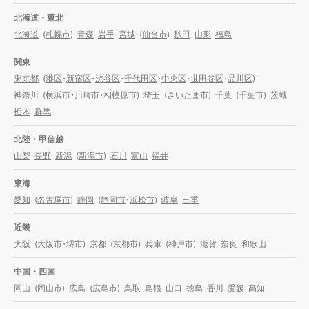
北海道・東北
北海道
(
札幌市
)
青森
岩手
宮城
(
仙台市
)
秋田
山形
福島
関東
東京都
(
港区
・
新宿区
・
渋谷区
・
千代田区
・
中央区
・
世田谷区
・
品川区
)
神奈川
(
横浜市
・
川崎市
・
相模原市
)
埼玉
(
さいたま市
)
千葉
(
千葉市
)
茨城
栃木
群馬
北陸・甲信越
山梨
長野
新潟
(
新潟市
)
石川
富山
福井
東海
愛知
(
名古屋市
)
静岡
(
静岡市
・
浜松市
)
岐阜
三重
近畿
大阪
(
大阪市
・
堺市
)
京都
(
京都市
)
兵庫
(
神戸市
)
滋賀
奈良
和歌山
中国・四国
岡山
(
岡山市
)
広島
(
広島市
)
鳥取
島根
山口
徳島
香川
愛媛
高知