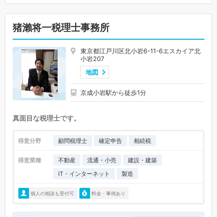
猪瀨将一税理士事務所
東京都江戸川区北小岩6-11-6エスカイア北
小岩207
地図
京成小岩駅から徒歩1分
真面目な税理士です。
得意分野
顧問税理士
確定申告
相続税
得意業種
不動産
流通・小売
建設・建築
IT・インターネット
製造
個人の相談も受付可
料金・事例あり