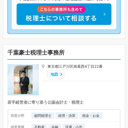
千葉豪士税理士事務所
東京都江戸川区南葛西4丁目22番
地図
若手経営者に寄り添う公認会計士・税理士
得意分野
顧問税理士
経理・決算
税金・お金
得意業種
不動産
金融
流通・小売