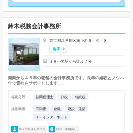
鈴木税務会計事務所
東京都江戸川区南小岩６－６－８
地図
ＪＲ小岩駅から徒歩７分
開業から４５年の老舗の会計事務所です。長年の経験とノウハ
ウで貴社をサポートします。
得意分野
顧問税理士
節税
相続税
得意業種
不動産
金融
建設・建築
IT・インターネット
個人の相談も受付可
料金・事例あり