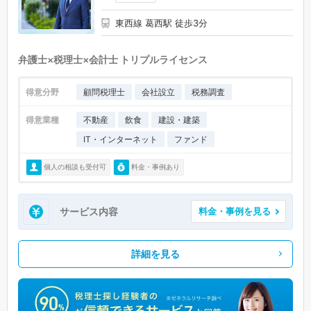
東西線 葛西駅 徒歩3分
弁護士×税理士×会計士 トリプルライセンス
得意分野
顧問税理士
会社設立
税務調査
得意業種
不動産
飲食
建設・建築
IT・インターネット
ファンド
個人の相談も受付可
料金・事例あり
サービス内容
料金・事例を見る
詳細を見る