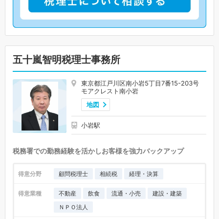
五十嵐智明税理士事務所
東京都江戸川区南小岩5丁目7番15-203号
モアクレスト南小岩
地図
小岩駅
税務署での勤務経験を活かしお客様を強力バックアップ
得意分野
顧問税理士
相続税
経理・決算
得意業種
不動産
飲食
流通・小売
建設・建築
ＮＰＯ法人