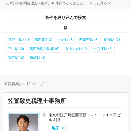
江戸川の顧問税理士事務所が18件見つかりました。
...
もっと見る
条件を絞り込んで検索
駅
江戸川駅 (11)
葛西駅 (10)
小岩駅 (8)
西葛西駅 (8)
船堀駅 (7)
平井駅 (6)
葛西臨海公園駅 (6)
京成小岩駅 (6)
一之江駅 (5)
瑞江駅 (4)
篠崎駅 (1)
18
件掲載中 1/1ページ
笠置敬史税理士事務所
東京都江戸川区西葛西５－１１－１１司ビ
ル４階
地図