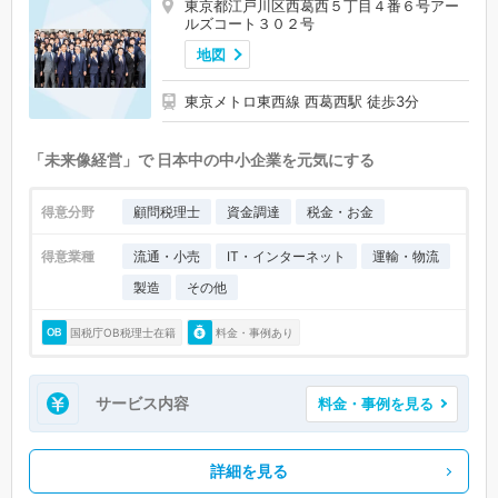
東京都江戸川区西葛西５丁目４番６号アー
ルズコート３０２号
地図
東京メトロ東西線 西葛西駅 徒歩3分
「未来像経営」で 日本中の中小企業を元気にする
得意分野
顧問税理士
資金調達
税金・お金
得意業種
流通・小売
IT・インターネット
運輸・物流
製造
その他
国税庁OB税理士在籍
料金・事例あり
サービス内容
料金・事例を見る
詳細を見る