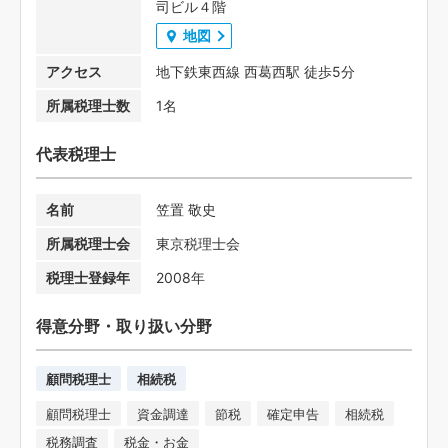
司ビル４階
地図
アクセス
地下鉄東西線 西葛西駅 徒歩5分
所属税理士数
1名
代表税理士
名前
笠置 敬史
所属税理士会
東京税理士会
税理士登録年
2008年
得意分野・取り扱い分野
顧問税理士
相続税
顧問税理士
資金調達
節税
確定申告
相続税
税務調査
税金・お金