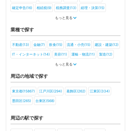
確定申告(16)
相続税(9)
税務調査(13)
経理・決算(15)
税金・お金(11)
もっと見る
業種で探す
不動産(13)
金融(7)
飲食(15)
流通・小売(15)
建設・建築(12)
IT・インターネット(14)
美容(11)
運輸・物流(11)
製造(12)
教育(10)
医療・福祉(7)
旅行・ホテル(11)
もっと見る
アミューズメント・レジャー(11)
ファンド(3)
社会福祉法人(3)
周辺の地域で探す
医療法人(5)
ＮＰＯ法人(2)
一般社団法人(3)
その他(3)
東京都(15867)
江戸川区(294)
葛飾区(262)
江東区(334)
墨田区(265)
台東区(568)
周辺の駅で探す