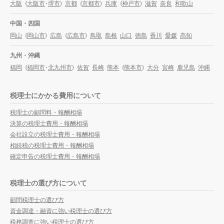
大阪
(
大阪市
・
堺市
)
京都
(
京都市
)
兵庫
(
神戸市
)
滋賀
奈良
和歌山
中国・四国
岡山
(
岡山市
)
広島
(
広島市
)
鳥取
島根
山口
徳島
香川
愛媛
高知
九州・沖縄
福岡
(
福岡市
・
北九州市
)
佐賀
長崎
熊本
(
熊本市
)
大分
宮崎
鹿児島
沖縄
税理士にかかる費用について
税理士の顧問料・報酬相場
決算の税理士費用・報酬相場
会社設立の税理士費用・報酬相場
相続税の税理士費用・報酬相場
確定申告の税理士費用・報酬相場
税理士の選び方について
顧問税理士の選び方
資金調達・融資に強い税理士の選び方
税務調査に強い税理士の選び方