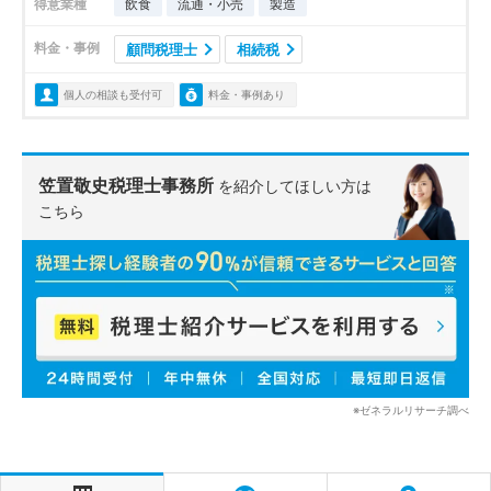
得意業種
飲食
流通・小売
製造
料金・事例
顧問税理士
相続税
個人の相談も受付可
料金・事例あり
笠置敬史税理士事務所
を紹介してほしい方は
こちら
※ゼネラルリサーチ調べ