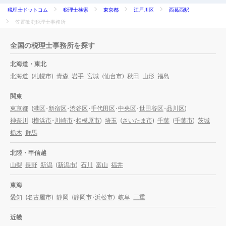
税理士ドットコム
税理士検索
東京都
江戸川区
西葛西駅
笠置敬史税理士事務所
全国の税理士事務所を探す
北海道・東北
北海道
(
札幌市
)
青森
岩手
宮城
(
仙台市
)
秋田
山形
福島
関東
東京都
(
港区
・
新宿区
・
渋谷区
・
千代田区
・
中央区
・
世田谷区
・
品川区
)
神奈川
(
横浜市
・
川崎市
・
相模原市
)
埼玉
(
さいたま市
)
千葉
(
千葉市
)
茨城
栃木
群馬
北陸・甲信越
山梨
長野
新潟
(
新潟市
)
石川
富山
福井
東海
愛知
(
名古屋市
)
静岡
(
静岡市
・
浜松市
)
岐阜
三重
近畿