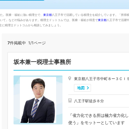
した。医療・福祉に強い税理士で、
東京都
八王子市で活躍している税理士を紹介しています。「所得
に付いて」などの悩みがあります。税理士ドットコムでは、医療・福祉が得意で
東京都
八王子市で活躍
士に税理士ドットコムから相談してみましょう。
7
件掲載中 1/1ページ
坂本兼一税理士事務所
東京都八王子市中町８ー３ＣＩ
地図
八王子駅徒歩８分
「省力化できる所は極力省力化し
使う」をモットーとしています