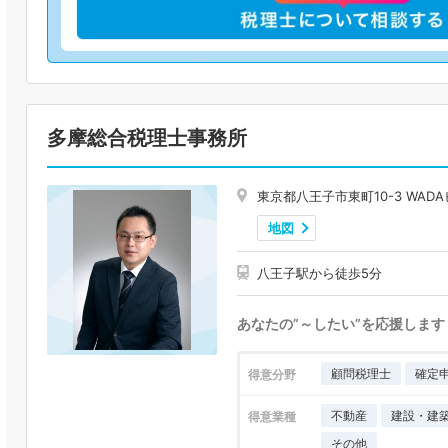
多摩総合税理士事務所
東京都八王子市東町10-3 WAD
地図
八王子駅から徒歩5分
あなたの”～したい”を応援します
顧問税理士
確定
得意分野
不動産
建設・建
得意業種
その他