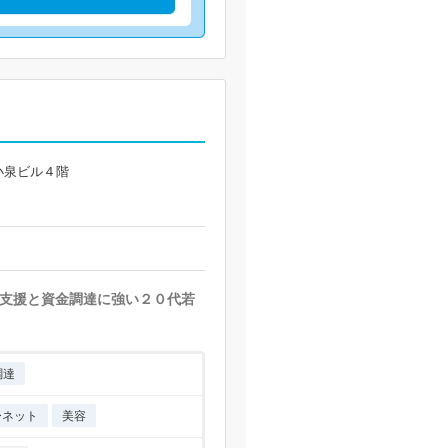
小泉ビル４階
支援と資金調達に強い２０代若
調達
ーネット
美容