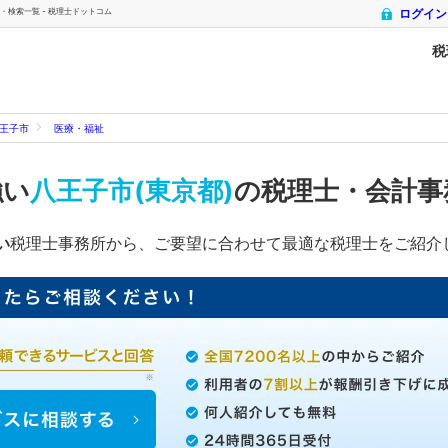
・検索一覧 - 税理士ドットコム
ログイン
税
王子市
医療・福祉
強い
八王子市(東京都)
の税理士・会計事
い
税理士事務所から、ご要望に合わせて最適な税理士をご紹介