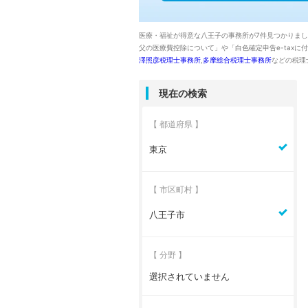
医療・福祉が得意な八王子の事務所が7件見つかりま
父の医療費控除について」や「白色確定申告e-tax
澤照彦税理士事務所
,
多摩総合税理士事務所
などの税理
現在の検索
【 都道府県 】
東京
【 市区町村 】
八王子市
【 分野 】
選択されていません