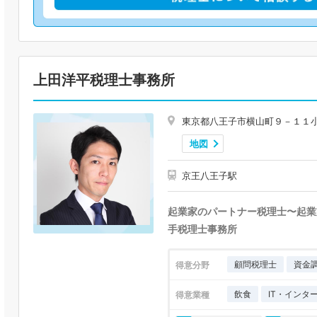
上田洋平税理士事務所
東京都八王子市横山町９－１１
地図
京王八王子駅
起業家のパートナー税理士〜起業
手税理士事務所
顧問税理士
資金
得意分野
飲食
IT・インタ
得意業種