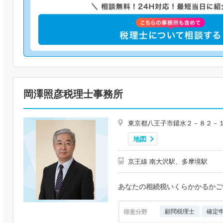
岡澤照彦税理士事務所
東京都八王子市鑓水２－８２－
地図
京王線 南大沢駅、多摩境駅
あなたの相続税いくらかかるかご
顧問税理士
確定
得意分野