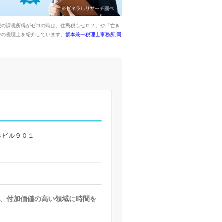
税の課税所得がゼロの時は、住民税もゼロ？」や「亡き
中の税理士を紹介しています。
坂本兼一税理士事務所
,
岡
Ｓビル９０１
、付加価値の高い領域に時間を