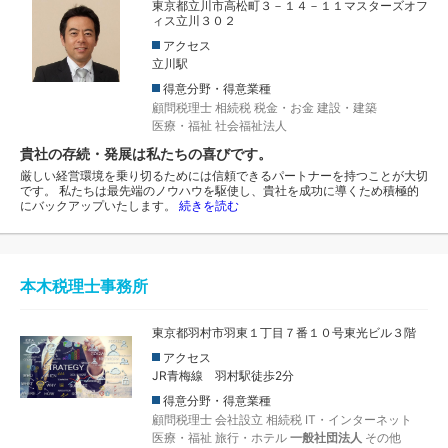
東京都立川市高松町３－１４－１１マスターズオフ
ィス立川３０２
アクセス
立川駅
得意分野・得意業種
顧問税理士
相続税
税金・お金
建設・建築
医療・福祉
社会福祉法人
貴社の存続・発展は私たちの喜びです。
厳しい経営環境を乗り切るためには信頼できるパートナーを持つことが大切
です。 私たちは最先端のノウハウを駆使し、貴社を成功に導くため積極的
にバックアップいたします。
続きを読む
本木税理士事務所
東京都羽村市羽東１丁目７番１０号東光ビル３階
アクセス
JR青梅線 羽村駅徒歩2分
得意分野・得意業種
顧問税理士
会社設立
相続税
IT・インターネット
医療・福祉
旅行・ホテル
一般社団法人
その他