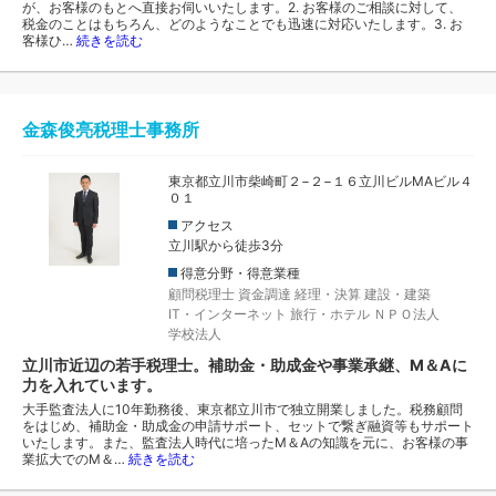
が、お客様のもとへ直接お伺いいたします。2. お客様のご相談に対して、
税金のことはもちろん、どのようなことでも迅速に対応いたします。3. お
客様ひ…
続きを読む
金森俊亮税理士事務所
東京都立川市柴崎町２−２−１６立川ビルMAビル４
０１
アクセス
立川駅から徒歩3分
得意分野・得意業種
顧問税理士
資金調達
経理・決算
建設・建築
IT・インターネット
旅行・ホテル
ＮＰＯ法人
学校法人
立川市近辺の若手税理士。補助金・助成金や事業承継、M＆Aに
力を入れています。
大手監査法人に10年勤務後、東京都立川市で独立開業しました。税務顧問
をはじめ、補助金・助成金の申請サポート、セットで繋ぎ融資等もサポート
いたします。また、監査法人時代に培ったM＆Aの知識を元に、お客様の事
業拡大でのM＆…
続きを読む