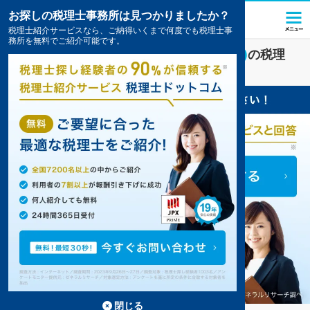
お探しの税理士事務所は見つかりましたか？
税理士紹介サービスなら、ご納得いくまで何度でも税理士事
務所を無料でご紹介可能です。
一般社団法人
業界に強い
八王子市(東京都)
の税理
士・会計事務所の一覧
3件掲載中
閉じる