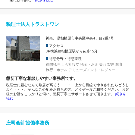
税理士法人トラストワン
神奈川県相模原市中央区中央4丁目2番7号
アクセス
JR横浜線相模原駅から徒歩15分
得意分野・得意業種
顧問税理士
会社設立
税金・お金
美容
製造
教育
旅行・ホテル
アミューズメント・レジャー
懇切丁寧な相談しやすい事務所です。
税理士に頼むなんて敷居が高そう・・・、上から目線で命令されたらどうし
よう・・・、そんなご心配をお持ちの方、どうぞ一度ご相談ください。お客
様のお話をしっかりと伺い、懇切丁寧にサポートさせて頂きます。
続きを
読む
庄司会計協働事務所