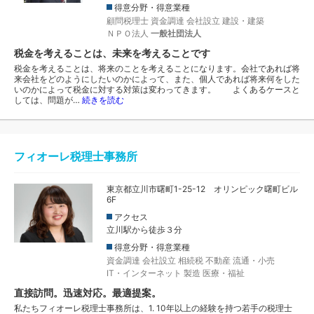
得意分野・得意業種
顧問税理士
資金調達
会社設立
建設・建築
ＮＰＯ法人
一般社団法人
税金を考えることは、未来を考えることです
税金を考えることは、将来のことを考えることになります。会社であれば将
来会社をどのようにしたいのかによって、また、個人であれば将来何をした
いのかによって税金に対する対策は変わってきます。 よくあるケースと
しては、問題が…
続きを読む
フィオーレ税理士事務所
東京都立川市曙町1-25-12 オリンピック曙町ビル
6F
アクセス
立川駅から徒歩３分
得意分野・得意業種
資金調達
会社設立
相続税
不動産
流通・小売
IT・インターネット
製造
医療・福祉
直接訪問。迅速対応。最適提案。
私たちフィオーレ税理士事務所は、1. 10年以上の経験を持つ若手の税理士