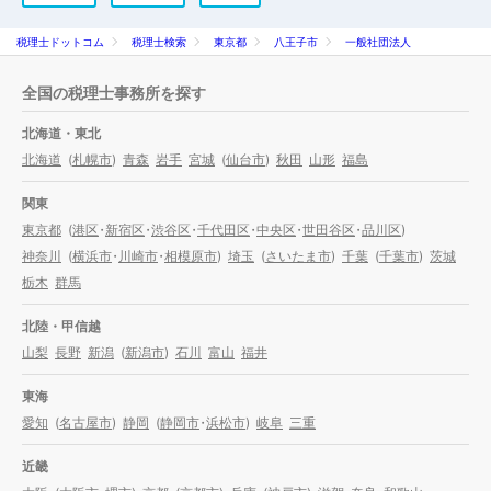
税理士ドットコム
税理士検索
東京都
八王子市
一般社団法人
全国の税理士事務所を探す
北海道・東北
北海道
(
札幌市
)
青森
岩手
宮城
(
仙台市
)
秋田
山形
福島
関東
東京都
(
港区
・
新宿区
・
渋谷区
・
千代田区
・
中央区
・
世田谷区
・
品川区
)
神奈川
(
横浜市
・
川崎市
・
相模原市
)
埼玉
(
さいたま市
)
千葉
(
千葉市
)
茨城
栃木
群馬
北陸・甲信越
山梨
長野
新潟
(
新潟市
)
石川
富山
福井
東海
愛知
(
名古屋市
)
静岡
(
静岡市
・
浜松市
)
岐阜
三重
近畿