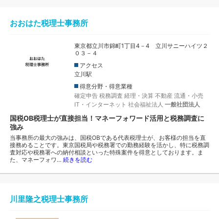
おおはた税理士事務所
東京都立川市錦町1丁目4－4 立川サニーハイツ２
０３－４
アクセス
立川駅
得意分野・得意業種
確定申告
税務調査
経理・決算
不動産
流通・小売
IT・インターネット
社会福祉法人
一般社団法人
国税OB税理士が直接担当！マネーフォワード活用と税務調査に
強み
当事務所の最大の強みは、国税OBである代表税理士が、お客様の担当を直
接務めることです。東京国税局や税務署での勤務経験を活かし、特に税務調
査対応や税務署への納付相談といった特殊案件を得意としております。ま
た、マネーフォワ…
続きを読む
川里隆之税理士事務所