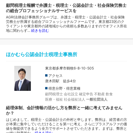
顧問税理士報酬で弁護士・税理士・公認会計士・社会保険労務士
の総合プロフェッショナルサービスを
AGRI法律会計事務所グループは、弁護士・税理士・公認会計士・社会保険
労務士が所属する総合プロフェッショナルファームです。東京都23区のク
ライアントや東京都外の諸地域からの依頼も多数ありますのでオフィス所在
地に関わらず…
続きを読む
ほかむら公認会計士税理士事務所
東京都多摩市鶴牧6-8-10-505
アクセス
唐木田駅 徒歩4分
得意分野・得意業種
顧問税理士
会社設立
確定申告
不動産
飲食
医療・福祉
社会福祉法人
一般社団法人
経理体制、会計情報の活かし方を弊所と一緒に考えてみません
か？
はじめまして。税理士・公認会計士の外村と申します。弊所は、経営者の方
が本業に集中していただけることを第一に考え、さらにプラスアルファの価
値を御提供できるよう全力でサポートさせていただきます。まずは、弊所と
一緒に効率的な…
続きを読む