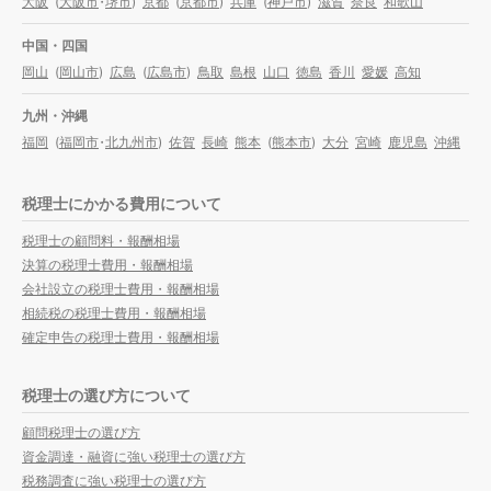
大阪
(
大阪市
・
堺市
)
京都
(
京都市
)
兵庫
(
神戸市
)
滋賀
奈良
和歌山
中国・四国
岡山
(
岡山市
)
広島
(
広島市
)
鳥取
島根
山口
徳島
香川
愛媛
高知
九州・沖縄
福岡
(
福岡市
・
北九州市
)
佐賀
長崎
熊本
(
熊本市
)
大分
宮崎
鹿児島
沖縄
税理士にかかる費用について
税理士の顧問料・報酬相場
決算の税理士費用・報酬相場
会社設立の税理士費用・報酬相場
相続税の税理士費用・報酬相場
確定申告の税理士費用・報酬相場
税理士の選び方について
顧問税理士の選び方
資金調達・融資に強い税理士の選び方
税務調査に強い税理士の選び方