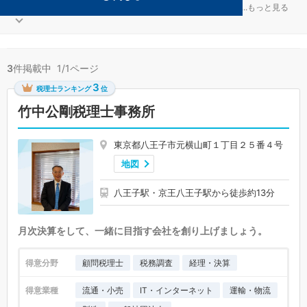
一般社団法人が得意な八王子の事務所が3件見つかりました。
...
もっと見る
3
件掲載中 1/1ページ
3
税理士ランキング
位
竹中公剛税理士事務所
東京都八王子市元横山町１丁目２５番４号
地図
八王子駅・京王八王子駅から徒歩約13分
月次決算をして、一緒に目指す会社を創り上げましょう。
得意分野
顧問税理士
税務調査
経理・決算
得意業種
流通・小売
IT・インターネット
運輸・物流