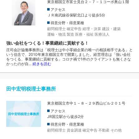
東京都国立市富士見台２－７－１コーポ奥山１階
アクセス
ＪＲ南武線谷保駅北口より徒歩5分
得意分野・得意業種
顧問税理士
確定申告
経理・決算
建設・建築
運輸・物流
製造
医療・福祉
医療法人
強い会社をつくる！事業継続に貢献する！
庄司会計協働事務所は「税理士は中小零細企業の唯一の相談相手である」と
いう信念で、2010年東京都国立市で開業しました。経営理念は「強い会社
をつくる、事業継続に貢献する」コロナ禍で1件のクライアントも無くさな
かったのが自…
続きを読む
田中宏明税理士事務所
東京都国立市中１－８－２９西山ビル２０１号
アクセス
田中宏明税理士事務所
JR国立駅から徒歩2分
得意分野・得意業種
顧問税理士
資金調達
確定申告
不動産
その他