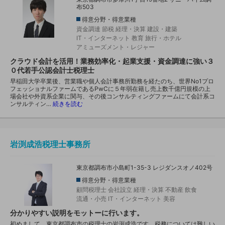
布503
得意分野・得意業種
資金調達
節税
経理・決算
建設・建築
IT・インターネット
教育
旅行・ホテル
アミューズメント・レジャー
クラウド会計を活用！業務効率化・起業支援・資金調達に強い３
０代若手公認会計士税理士
早稲田大学卒業後、営業職や個人会計事務所勤務を経たのち、世界No1プロ
フェッショナルファームであるPwCに５年弱在籍し売上数千億円規模の上
場会社や外資系企業に関与、その後コンサルティングファームにて会計系コ
ンサルティン…
続きを読む
岩渕成浩税理士事務所
東京都調布市小島町1-35-3 レジダンスオノ402号
得意分野・得意業種
顧問税理士
会社設立
経理・決算
不動産
飲食
流通・小売
IT・インターネット
美容
分かりやすい説明をモットーに行います。
初めまして。東京都調布市の税理士の岩渕成浩です。税務については難しい