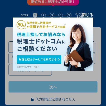
最短当日に税理士紹介可能！
カンタン
閉じる
STEP
1
2
3
4
5
30秒
問い合わせる方について教えてください
法人設立・法人成り予定
法人の方
の方
個人事業主・フリーラン
相続税申告の方
スの方
確定申告・その他
次へ
入力情報は公開されません