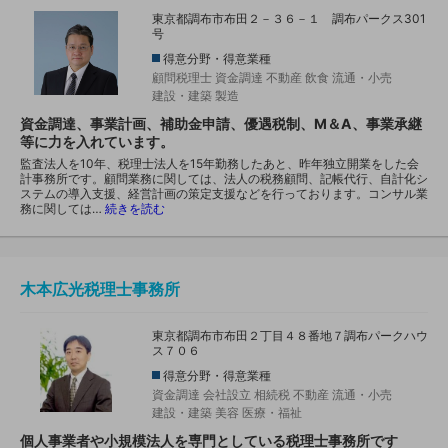
東京都調布市布田２－３６－１ 調布パークス301
号
得意分野・得意業種
顧問税理士
資金調達
不動産
飲食
流通・小売
建設・建築
製造
資金調達、事業計画、補助金申請、優遇税制、M＆A、事業承継
等に力を入れています。
監査法人を10年、税理士法人を15年勤務したあと、昨年独立開業をした会
計事務所です。顧問業務に関しては、法人の税務顧問、記帳代行、自計化シ
ステムの導入支援、経営計画の策定支援などを行っております。コンサル業
務に関しては…
続きを読む
木本広光税理士事務所
東京都調布市布田２丁目４８番地７調布パークハウ
ス７０６
得意分野・得意業種
資金調達
会社設立
相続税
不動産
流通・小売
建設・建築
美容
医療・福祉
個人事業者や小規模法人を専門としている税理士事務所です