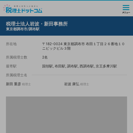
税理士法人岩波・新田事務所
東京都調布市/調布駅
所在地
〒182-0024 東京都調布市 布田１丁目２６番地１０
ニビックビル３階
所属税理士数
2名
最寄駅
国領駅, 布田駅, 調布駅, 西調布駅, 京王多摩川駅
所属税理士名
新田 重彦
岩波 康弘
税理士
税理士