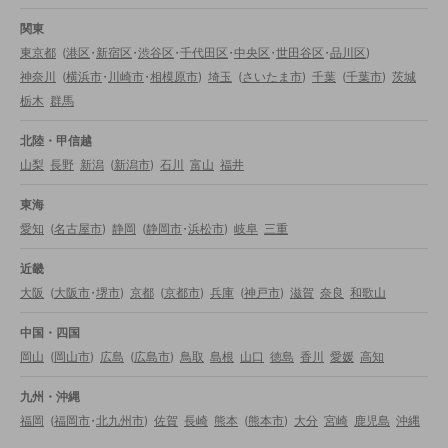
関東
東京都
(
港区
・
新宿区
・
渋谷区
・
千代田区
・
中央区
・
世田谷区
・
品川区
)
神奈川
(
横浜市
・
川崎市
・
相模原市
)
埼玉
(
さいたま市
)
千葉
(
千葉市
)
茨城
栃木
群馬
北陸・甲信越
山梨
長野
新潟
(
新潟市
)
石川
富山
福井
東海
愛知
(
名古屋市
)
静岡
(
静岡市
・
浜松市
)
岐阜
三重
近畿
大阪
(
大阪市
・
堺市
)
京都
(
京都市
)
兵庫
(
神戸市
)
滋賀
奈良
和歌山
中国・四国
岡山
(
岡山市
)
広島
(
広島市
)
鳥取
島根
山口
徳島
香川
愛媛
高知
九州・沖縄
福岡
(
福岡市
・
北九州市
)
佐賀
長崎
熊本
(
熊本市
)
大分
宮崎
鹿児島
沖縄