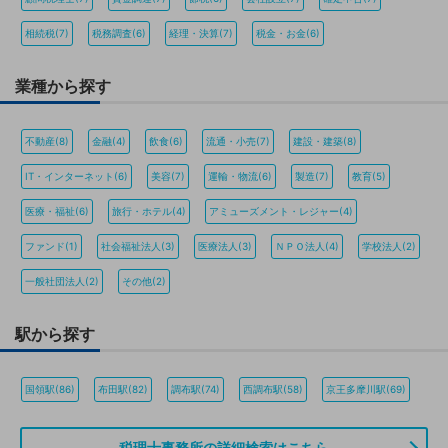
相続税(7)
税務調査(6)
経理・決算(7)
税金・お金(6)
業種から探す
不動産(8)
金融(4)
飲食(6)
流通・小売(7)
建設・建築(8)
IT・インターネット(6)
美容(7)
運輸・物流(6)
製造(7)
教育(5)
医療・福祉(6)
旅行・ホテル(4)
アミューズメント・レジャー(4)
ファンド(1)
社会福祉法人(3)
医療法人(3)
ＮＰＯ法人(4)
学校法人(2)
一般社団法人(2)
その他(2)
駅から探す
国領駅(86)
布田駅(82)
調布駅(74)
西調布駅(58)
京王多摩川駅(69)
税理士事務所の詳細検索はこちら