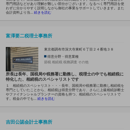
専門用語などがあり理解が難しい部分がございます。なるべく専門用語を使
わずに分かりやすく説明しながら御社の事業をサポートしていきます。また
会計資料より当…
続きを読む
富澤要二税理士事務所
東京都調布市深大寺東町６丁目２４番地３８
得意分野・得意業種
節税
相続税
税務調査
その他
所長は長年、国税局や税務署に勤務し、税理士の中でも相続税に
特化した、相続税のスペシャリストです
１ 相続税のスペシャリスト・・・長年、国税局や税務署に勤務し相続税を
専門としていたことから、相続税は得意分野であり、さらに上級相続診断士
やファイナンシャルプランナーの資格も持つ、相続税のスペシャリストで
す。税金の中でも…
続きを読む
吉田公認会計士事務所