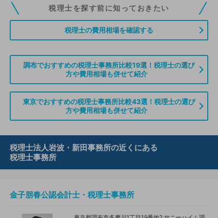
税理士ドットコムの無料会員にご登録いただくと、貴事務所の情報を編集し
税理士を探す前に知っておきたい
ていただくことができます。また、税理士をお探しの方との接点をご提供す
る「みんなの税務相談」、コーディネーターからの案件紹介などをご利用い
税理士の費用相場を確認する
ただけます。
無料登録のご案内はこちら
調布でおすすめの税理士事務所比較19選！税理士の選び
方や費用相場も併せて紹介
情報の誤りや削除などのお問い合わせはこちら
東京でおすすめの税理士事務所比較43選！税理士の選び
方や費用相場も併せて紹介
税理士法人岩波・新田事務所の近くにある
税理士事務所
金子朋春公認会計士・税理士事務所
東京都調布市多摩川1丁目19番地2 サニーハイム調