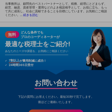
当事務所は、顧問先のベストパートナーとして、税務、経理にとどまらず、
経営、融資、資産管理・運用などのよき相談相手として、お役に立ち、もっ
て共に成長し、社会に貢献できることを目標にしています。お気軽にご相談
ください。…
続きを読む
どんな条件でも
無料
プロのコーディネーターが
最適な税理士をご紹介!
あなたのニーズや課題を、お気軽にご相談ください
7割以上
が費用削減に成功！
24時間365日受付
お問い合わせ
下記の質問にお答えください。最短30秒で完了します。
後ほどご連絡いたします。