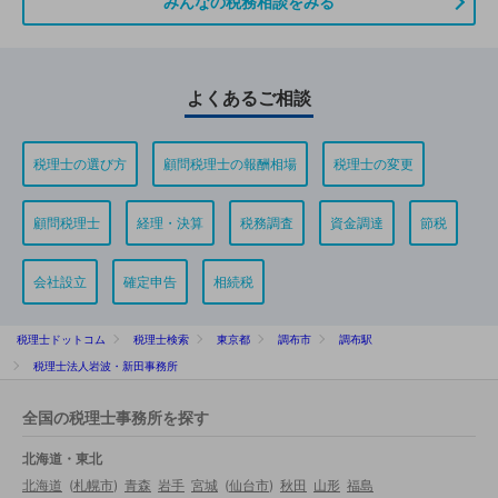
みんなの税務相談をみる
よくあるご相談
税理士の選び方
顧問税理士の報酬相場
税理士の変更
顧問税理士
経理・決算
税務調査
資金調達
節税
会社設立
確定申告
相続税
税理士ドットコム
税理士検索
東京都
調布市
調布駅
税理士法人岩波・新田事務所
全国の税理士事務所を探す
北海道・東北
北海道
(
札幌市
)
青森
岩手
宮城
(
仙台市
)
秋田
山形
福島