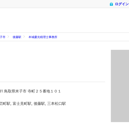
ログイン
子市
後藤駅
本城慶光税理士事務所
0831 鳥取県米子市 寺町２５番地１０１
労町駅, 富士見町駅, 後藤駅, 三本松口駅