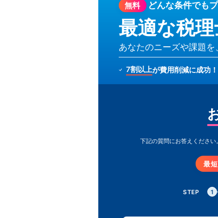
どんな条件でも
プ
無料
最適な税理
あなたのニーズや課題を
7割以上
が費用削減に成功！
下記の質問にお答えください
最短
STEP
1