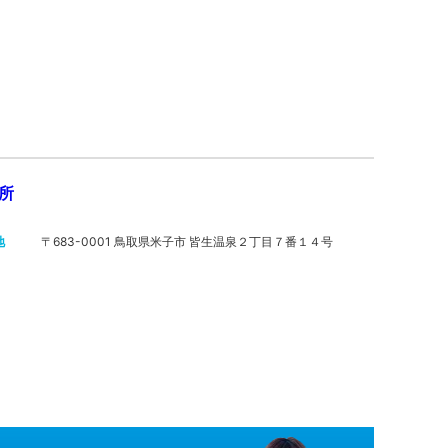
所
地
〒683-0001 鳥取県米子市 皆生温泉２丁目７番１４号