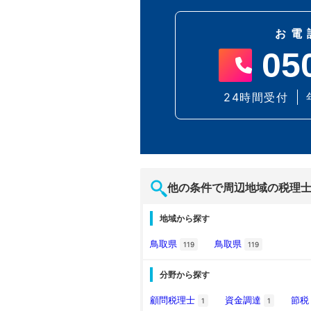
お電
05
24時間受付
他の条件で周辺地域の税理
地域から探す
鳥取県
鳥取県
119
119
分野から探す
顧問税理士
資金調達
節
1
1