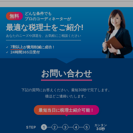
どんな条件でも
無料
プロのコーディネーターが
最適な税理士をご紹介!
あなたのニーズや課題を、お気軽にご相談ください
7割以上
が費用削減に成功！
24時間365日受付
お問い合わせ
下記の質問にお答えください。最短30秒で完了します。
後ほどご連絡いたします。
最短当日に税理士紹介可能！
カンタン
STEP
1
2
3
4
5
30秒