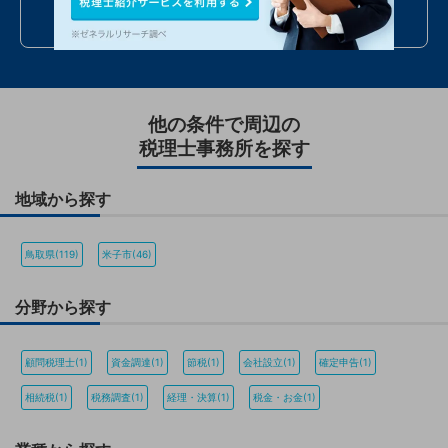
24時間受付
年中無休
全国対応
最短当日
他の条件で周辺の
税理士事務所を探す
地域から探す
鳥取県(119)
米子市(46)
分野から探す
顧問税理士(1)
資金調達(1)
節税(1)
会社設立(1)
確定申告(1)
相続税(1)
税務調査(1)
経理・決算(1)
税金・お金(1)