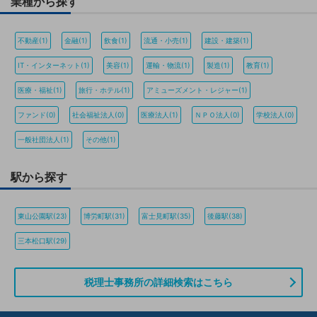
業種から探す
不動産(1)
金融(1)
飲食(1)
流通・小売(1)
建設・建築(1)
IT・インターネット(1)
美容(1)
運輸・物流(1)
製造(1)
教育(1)
医療・福祉(1)
旅行・ホテル(1)
アミューズメント・レジャー(1)
ファンド(0)
社会福祉法人(0)
医療法人(1)
ＮＰＯ法人(0)
学校法人(0)
一般社団法人(1)
その他(1)
駅から探す
東山公園駅(23)
博労町駅(31)
富士見町駅(35)
後藤駅(38)
三本松口駅(29)
税理士事務所の詳細検索はこちら