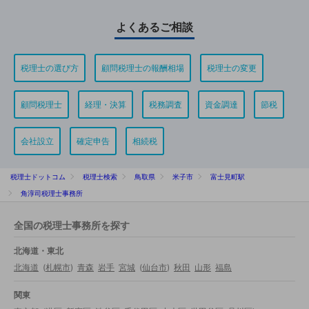
よくあるご相談
税理士の選び方
顧問税理士の報酬相場
税理士の変更
顧問税理士
経理・決算
税務調査
資金調達
節税
会社設立
確定申告
相続税
税理士ドットコム
税理士検索
鳥取県
米子市
富士見町駅
角淳司税理士事務所
全国の税理士事務所を探す
北海道・東北
北海道
(
札幌市
)
青森
岩手
宮城
(
仙台市
)
秋田
山形
福島
関東