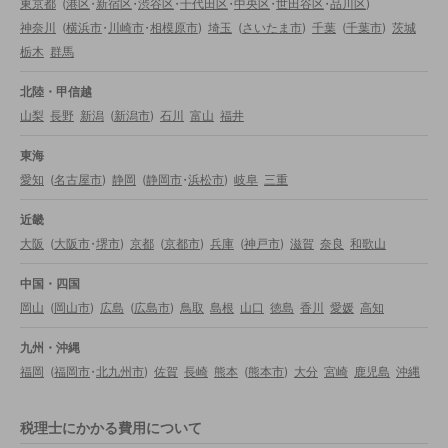
東京都
(
港区
・
新宿区
・
渋谷区
・
千代田区
・
中央区
・
世田谷区
・
品川区
)
神奈川
(
横浜市
・
川崎市
・
相模原市
)
埼玉
(
さいたま市
)
千葉
(
千葉市
)
茨城
栃木
群馬
北陸・甲信越
山梨
長野
新潟
(
新潟市
)
石川
富山
福井
東海
愛知
(
名古屋市
)
静岡
(
静岡市
・
浜松市
)
岐阜
三重
近畿
大阪
(
大阪市
・
堺市
)
京都
(
京都市
)
兵庫
(
神戸市
)
滋賀
奈良
和歌山
中国・四国
岡山
(
岡山市
)
広島
(
広島市
)
鳥取
島根
山口
徳島
香川
愛媛
高知
九州・沖縄
福岡
(
福岡市
・
北九州市
)
佐賀
長崎
熊本
(
熊本市
)
大分
宮崎
鹿児島
沖縄
税理士にかかる費用について