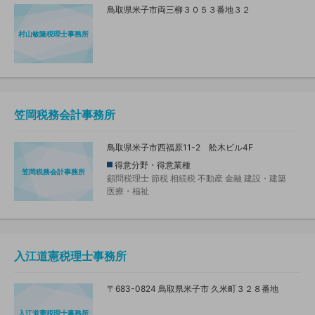
鳥取県米子市両三柳３０５３番地３２
村山敏隆税理士事務所
笠岡税務会計事務所
鳥取県米子市西福原11-2 舩木ビル4F
得意分野・得意業種
笠岡税務会計事務所
顧問税理士
節税
相続税
不動産
金融
建設・建築
医療・福祉
入江道憲税理士事務所
〒683-0824 鳥取県米子市 久米町３２８番地
入江道憲税理士事務所