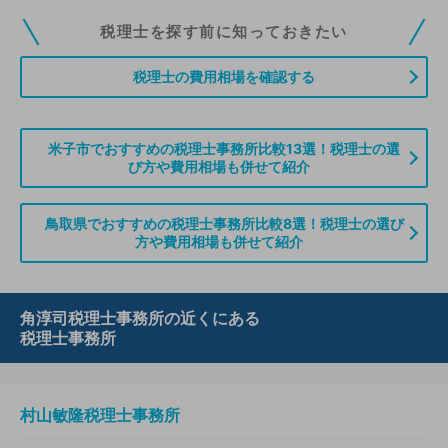
税理士ドットコムの無料会員にご登録いただくと、貴事務所の情報を編集し
税理士を探す前に知っておきたい
ていただくことができます。また、税理士をお探しの方との接点をご提供す
る「みんなの税務相談」、コーディネーターからの案件紹介などをご利用い
税理士の費用相場を確認する
ただけます。
無料登録のご案内はこちら
米子市でおすすめの税理士事務所比較13選！税理士の選
び方や費用相場も併せて紹介
情報の誤りや削除などのお問い合わせはこちら
鳥取県でおすすめの税理士事務所比較8選！税理士の選び
方や費用相場も併せて紹介
角淳司税理士事務所の近くにある
税理士事務所
村山敏隆税理士事務所