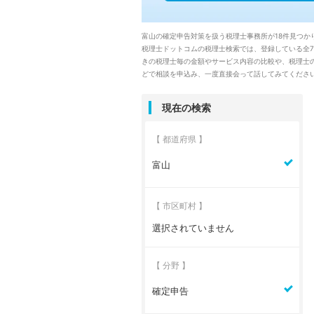
富山の確定申告対策を扱う税理士事務所が18件見つか
税理士ドットコムの税理士検索では、登録している全7
きの税理士毎の金額やサービス内容の比較や、税理士
どで相談を申込み、一度直接会って話してみてくださ
現在の検索
【 都道府県 】
富山
【 市区町村 】
選択されていません
【 分野 】
確定申告