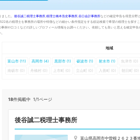
りました。
後谷誠二税理士事務所
,
税理士橋本浩史事務所
,
谷口会計事務所
などの確定申告を得意分野
522名の税理士を事務所の場所や特徴などの細かい条件指定をする絞込検索で希望の税理士を探す
の事例や口コミなどの詳しいプロフィール情報をお調べください。依頼しても良いと思える確定申告
い。
地域
富山市 (11)
高岡市 (4)
黒部市 (1)
砺波市 (1)
射水市 (1)
魚津市 (0)
南砺市 (0)
舟橋村 (0)
上市町 (0)
立山町 (0)
入善町 (0)
朝日町 (0)
18
件掲載中 1/1ページ
後谷誠二税理士事務所
富山県高岡市中曽根２６２３番