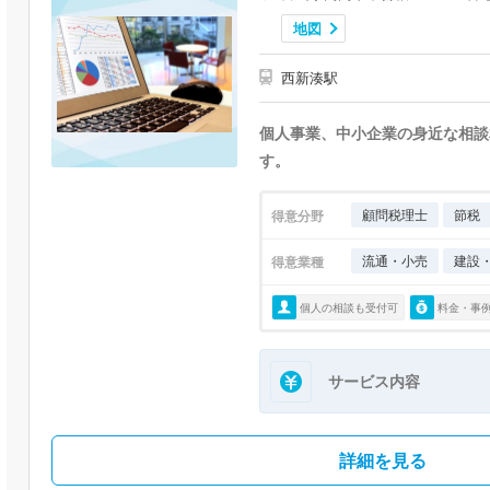
地図
西新湊駅
個人事業、中小企業の身近な相談
す。
顧問税理士
節税
得意分野
流通・小売
建設
得意業種
個人の相談も受付可
料金・事
サービス内容
詳細を見る