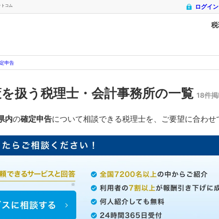
ットコム
ログイン
税
定申告
策を扱う税理士・会計事務所の一覧
18件
県内
の
確定申告
について相談できる税理士を、ご要望に合わせ