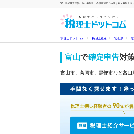
富山県で確定申告に強い税理士・会計事務所で検索する - 税理士ド
税理士ドットコム
税理士検索
富山県
確
富山
で
確定申告
対
富山市、高岡市、黒部市
など
富山