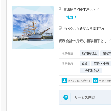
富山県高岡市木津609-7
地図
高岡やぶなみ駅より徒歩5分
税務会計の身近な相談相手として
顧問税理士
確定
得意分野
飲食
流通・小売
得意業種
社会福祉法人
個人の相談も受付可
料金・事
サービス内容