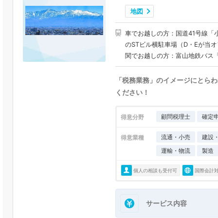
地図
車でお越しの方：国道41号線「小
のSTビル横駐車場（D・Eが
関でお越しの方：富山地鉄バス「
「税務業務」のイメージにとらわ
ください！
顧問税理士
確定
得意分野
流通・小売
建設
得意業種
運輸・物流
製造
個人の相談も受付可
国際会計
サービス内容