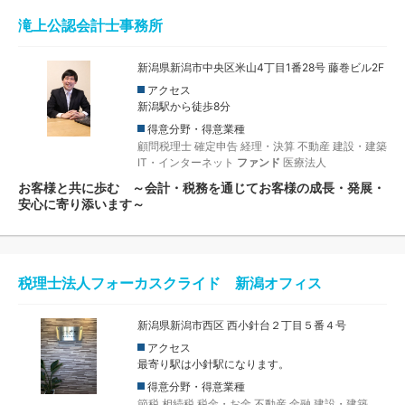
滝上公認会計士事務所
新潟県新潟市中央区米山4丁目1番28号 藤巻ビル2F
アクセス
新潟駅から徒歩8分
得意分野・得意業種
顧問税理士
確定申告
経理・決算
不動産
建設・建築
IT・インターネット
ファンド
医療法人
お客様と共に歩む ～会計・税務を通じてお客様の成長・発展・
安心に寄り添います～
税理士法人フォーカスクライド 新潟オフィス
新潟県新潟市西区 西小針台２丁目５番４号
アクセス
最寄り駅は小針駅になります。
得意分野・得意業種
節税
相続税
税金・お金
不動産
金融
建設・建築