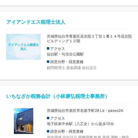
アイアンドエス税理士法人
宮城県仙台市青葉区花京院２丁目１番１４号花京院
ビルディング１２階
アイアンドエス税理士
アクセス
法人
仙台駅・勾当台公園駅
得意分野・得意業種
顧問税理士
資金調達
会社設立
いちなざか税務会計（小林康弘税理士事務所）
宮城県仙台市泉区市名坂字町28 La・paseo2A
アクセス
地下鉄泉中央駅（八乙女）から徒歩10分
得意分野・得意業種
資金調達
会社設立
税務調査
飲食
美容
運輸・物流