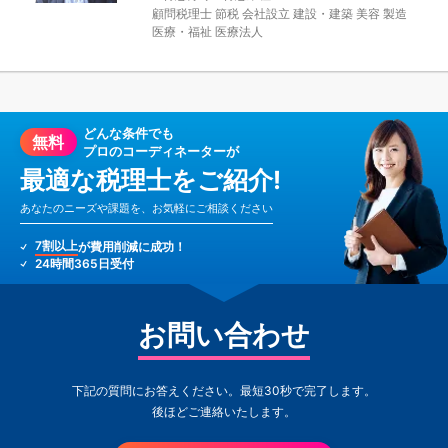
顧問税理士
節税
会社設立
建設・建築
美容
製造
医療・福祉
医療法人
どんな条件でも
無料
プロのコーディネーターが
最適な税理士をご紹介!
あなたのニーズや課題を、お気軽にご相談ください
7割以上
が費用削減に成功！
24時間365日受付
お問い合わせ
下記の質問にお答えください。最短30秒で完了します。
後ほどご連絡いたします。