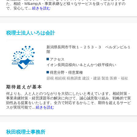
た、相続・M&amp;A・事業承継など様々なサービスを扱っておりますの
で、安心して…
続きを読む
税理士法人いろは会計
新潟県長岡市千秋１－２５３－３ ベルダンビル１
階
アクセス
イオン長岡店様向い＆とんかつ鉄平様向い
得意分野・得意業種
節税
相続税
税務調査
建設・建築
製造
医療・福祉
期 待 超 え が 基 本
何よりも、人と人とのつながりを大切にしたいと考えています。相続対策・
事業承継対策・経営課題等の解決に向けて、誠心誠意取り組み、戦略的で実
効性ある提案をいたします。全力で対応するからこそ、期待を超えるサービ
スが実現可能で…
続きを読む
秋田税理士事務所