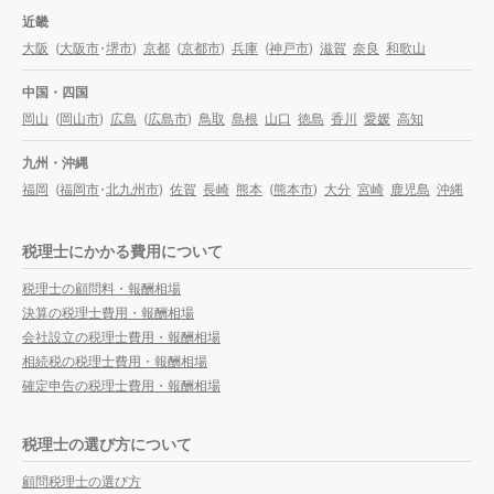
近畿
大阪
(
大阪市
・
堺市
)
京都
(
京都市
)
兵庫
(
神戸市
)
滋賀
奈良
和歌山
中国・四国
岡山
(
岡山市
)
広島
(
広島市
)
鳥取
島根
山口
徳島
香川
愛媛
高知
九州・沖縄
福岡
(
福岡市
・
北九州市
)
佐賀
長崎
熊本
(
熊本市
)
大分
宮崎
鹿児島
沖縄
税理士にかかる費用について
税理士の顧問料・報酬相場
決算の税理士費用・報酬相場
会社設立の税理士費用・報酬相場
相続税の税理士費用・報酬相場
確定申告の税理士費用・報酬相場
税理士の選び方について
顧問税理士の選び方