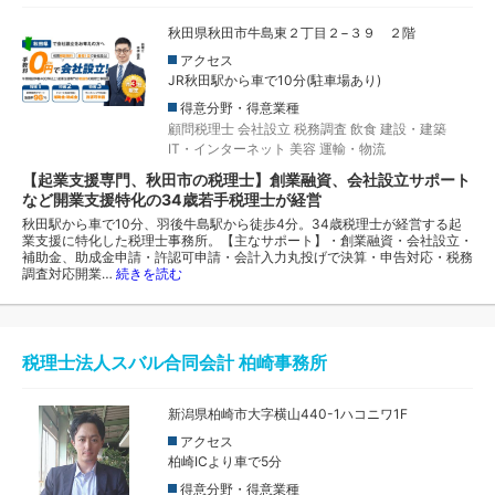
秋田県秋田市牛島東２丁目２−３９ ２階
アクセス
JR秋田駅から車で10分(駐車場あり)
得意分野・得意業種
顧問税理士
会社設立
税務調査
飲食
建設・建築
IT・インターネット
美容
運輸・物流
【起業支援専門、秋田市の税理士】創業融資、会社設立サポート
など開業支援特化の34歳若手税理士が経営
秋田駅から車で10分、羽後牛島駅から徒歩4分。34歳税理士が経営する起
業支援に特化した税理士事務所。【主なサポート】・創業融資・会社設立・
補助金、助成金申請・許認可申請・会計入力丸投げで決算・申告対応・税務
調査対応開業…
続きを読む
税理士法人スバル合同会計 柏崎事務所
新潟県柏崎市大字横山440-1ハコニワ1F
アクセス
柏崎ICより車で5分
得意分野・得意業種