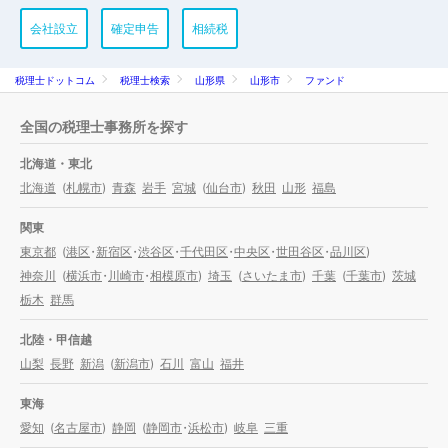
会社設立
確定申告
相続税
税理士ドットコム
税理士検索
山形県
山形市
ファンド
全国の税理士事務所を探す
北海道・東北
北海道
(
札幌市
)
青森
岩手
宮城
(
仙台市
)
秋田
山形
福島
関東
東京都
(
港区
・
新宿区
・
渋谷区
・
千代田区
・
中央区
・
世田谷区
・
品川区
)
神奈川
(
横浜市
・
川崎市
・
相模原市
)
埼玉
(
さいたま市
)
千葉
(
千葉市
)
茨城
栃木
群馬
北陸・甲信越
山梨
長野
新潟
(
新潟市
)
石川
富山
福井
東海
愛知
(
名古屋市
)
静岡
(
静岡市
・
浜松市
)
岐阜
三重