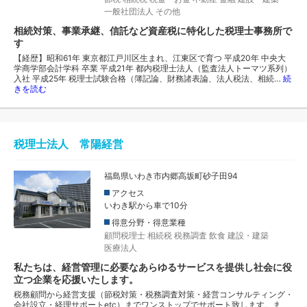
一般社団法人
その他
相続対策、事業承継、信託など資産税に特化した税理士事務所で
す
【経歴】昭和61年 東京都江戸川区生まれ、江東区で育つ 平成20年 中央大
学商学部会計学科 卒業 平成21年 都内税理士法人（監査法人トーマツ系列）
入社 平成25年 税理士試験合格（簿記論、財務諸表論、法人税法、相続…
続
きを読む
税理士法人 常陽経営
福島県いわき市内郷高坂町砂子田94
アクセス
いわき駅から車で10分
得意分野・得意業種
顧問税理士
相続税
税務調査
飲食
建設・建築
医療法人
私たちは、経営管理に必要なあらゆるサービスを提供し社会に役
立つ企業を応援いたします。
税務顧問から経営支援（節税対策・税務調査対策・経営コンサルティング・
会社設立・経理サポートetc）までワンストップでサポート致します。ま