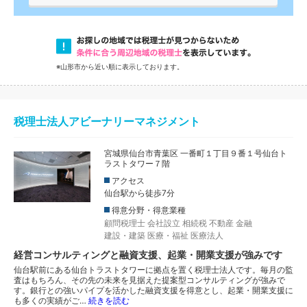
※山形市から近い順に表示しております。
税理士法人アビーナリーマネジメント
宮城県仙台市青葉区 一番町１丁目９番１号仙台ト
ラストタワー７階
アクセス
仙台駅から徒歩7分
得意分野・得意業種
顧問税理士
会社設立
相続税
不動産
金融
建設・建築
医療・福祉
医療法人
経営コンサルティングと融資支援、起業・開業支援が強みです
仙台駅前にある仙台トラストタワーに拠点を置く税理士法人です。毎月の監
査はもちろん、その先の未来を見据えた提案型コンサルティングが強みで
す。銀行との強いパイプを活かした融資支援を得意とし、起業・開業支援に
も多くの実績がご…
続きを読む