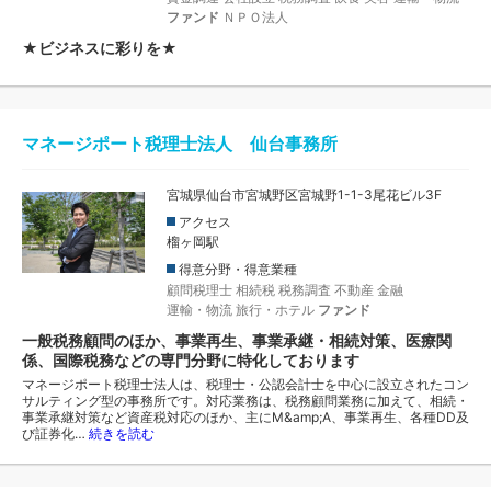
ファンド
ＮＰＯ法人
★ビジネスに彩りを★
マネージポート税理士法人 仙台事務所
宮城県仙台市宮城野区宮城野1-1-3尾花ビル3F
アクセス
榴ヶ岡駅
得意分野・得意業種
顧問税理士
相続税
税務調査
不動産
金融
運輸・物流
旅行・ホテル
ファンド
一般税務顧問のほか、事業再生、事業承継・相続対策、医療関
係、国際税務などの専門分野に特化しております
マネージポート税理士法人は、税理士・公認会計士を中心に設立されたコン
サルティング型の事務所です。対応業務は、税務顧問業務に加えて、相続・
事業承継対策など資産税対応のほか、主にM&amp;A、事業再生、各種DD及
び証券化…
続きを読む