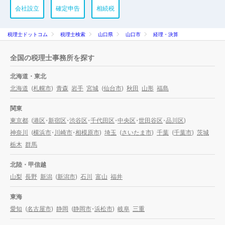
会社設立
確定申告
相続税
税理士ドットコム
税理士検索
山口県
山口市
経理・決算
全国の税理士事務所を探す
北海道・東北
北海道
(
札幌市
)
青森
岩手
宮城
(
仙台市
)
秋田
山形
福島
関東
東京都
(
港区
・
新宿区
・
渋谷区
・
千代田区
・
中央区
・
世田谷区
・
品川区
)
神奈川
(
横浜市
・
川崎市
・
相模原市
)
埼玉
(
さいたま市
)
千葉
(
千葉市
)
茨城
栃木
群馬
北陸・甲信越
山梨
長野
新潟
(
新潟市
)
石川
富山
福井
東海
愛知
(
名古屋市
)
静岡
(
静岡市
・
浜松市
)
岐阜
三重