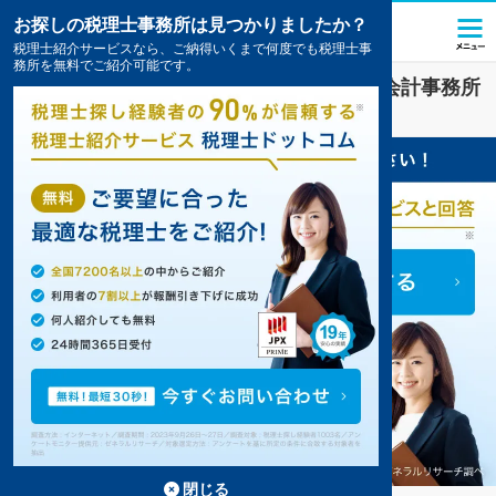
お探しの税理士事務所は見つかりましたか？
税理士紹介サービスなら、ご納得いくまで何度でも税理士事
務所を無料でご紹介可能です。
山口市
で
経理・決算
対策を扱う税理士・会計事務所
の一覧
3件掲載中
閉じる