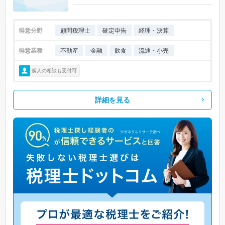
得意分野
顧問税理士
確定申告
経理・決算
得意業種
不動産
金融
飲食
流通・小売
個人の相談も受付可
詳細を見る