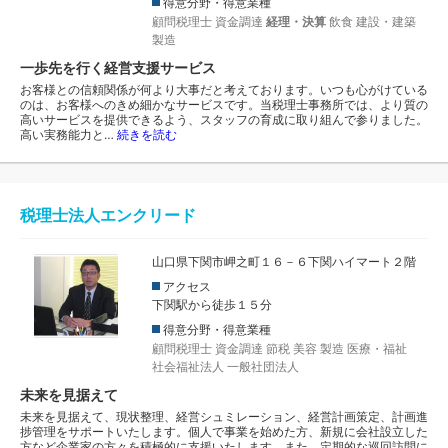
得意分野・得意業種
顧問税理士
資金調達
経理・決算
飲食
建設・建築
製造
一歩先を行く経営支援サービス
お客様との信頼関係が何より大事だと考えております。いつも心がけている
のは、お客様へのきめ細かなサービスです。当税理士事務所では、より質の
高いサービスを提供できるよう、スタッフの育成に取り組んで参りました。
高い実務能力と…
続きを読む
税理士法人エンクリード
山口県下関市岬之町１６－６下関ハイマート２階
アクセス
下関駅から徒歩１５分
得意分野・得意業種
顧問税理士
資金調達
節税
美容
製造
医療・福祉
社会福祉法人
一般社団法人
未来を見据えて
未来を見据えて、現状整理、経営シュミレーション、経営計画策定、計画進
捗管理をサポートいたします。個人で事業を始めた方、新規に会社設立した
方など企業家の方々を積極的に支援いたします。また、定期的な巡回訪問に