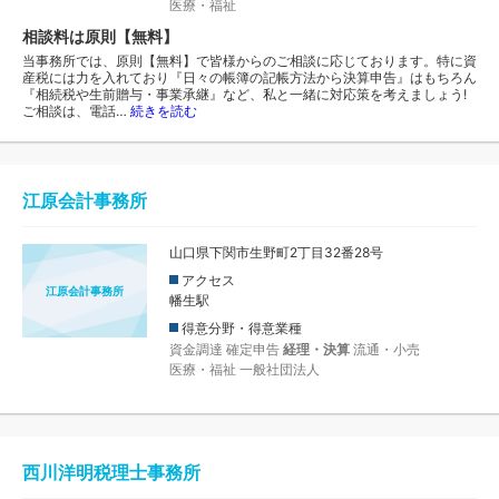
医療・福祉
相談料は原則【無料】
当事務所では、原則【無料】で皆様からのご相談に応じております。特に資
産税には力を入れており『日々の帳簿の記帳方法から決算申告』はもちろん
『相続税や生前贈与・事業承継』など、私と一緒に対応策を考えましょう!
ご相談は、電話…
続きを読む
江原会計事務所
山口県下関市生野町2丁目32番28号
アクセス
江原会計事務所
幡生駅
得意分野・得意業種
資金調達
確定申告
経理・決算
流通・小売
医療・福祉
一般社団法人
西川洋明税理士事務所