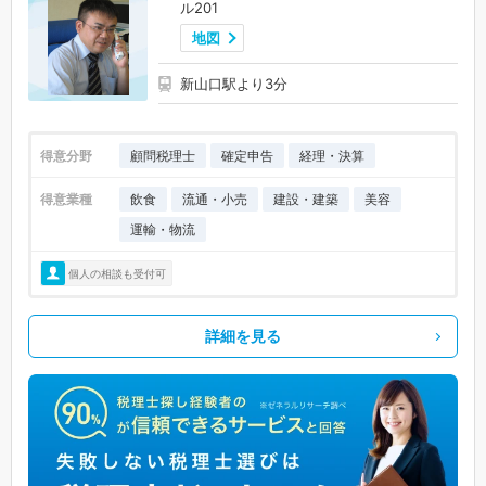
ル201
地図
新山口駅より3分
得意分野
顧問税理士
確定申告
経理・決算
得意業種
飲食
流通・小売
建設・建築
美容
運輸・物流
個人の相談も受付可
詳細を見る