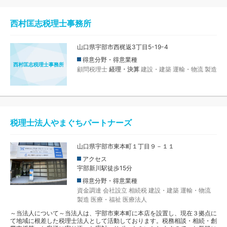
西村匡志税理士事務所
山口県宇部市西梶返3丁目5-19-4
得意分野・得意業種
西村匡志税理士事務所
顧問税理士
経理・決算
建設・建築
運輸・物流
製造
税理士法人やまぐちパートナーズ
山口県宇部市東本町１丁目９－１１
アクセス
宇部新川駅徒歩15分
得意分野・得意業種
資金調達
会社設立
相続税
建設・建築
運輸・物流
製造
医療・福祉
医療法人
～当法人について～当法人は、宇部市東本町に本店を設置し、現在３拠点に
て地域に根差した税理士法人として活動しております。税務相談・相続・創