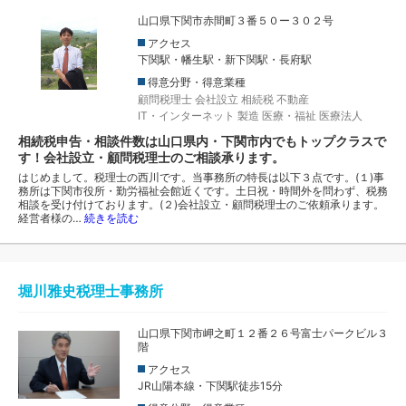
山口県下関市赤間町３番５０ー３０２号
アクセス
下関駅・幡生駅・新下関駅・長府駅
得意分野・得意業種
顧問税理士
会社設立
相続税
不動産
IT・インターネット
製造
医療・福祉
医療法人
相続税申告・相談件数は山口県内・下関市内でもトップクラスで
す！会社設立・顧問税理士のご相談承ります。
はじめまして。税理士の西川です。当事務所の特長は以下３点です。(１)事
務所は下関市役所・勤労福祉会館近くです。土日祝・時間外を問わず、税務
相談を受け付けております。(２)会社設立・顧問税理士のご依頼承ります。
経営者様の…
続きを読む
堀川雅史税理士事務所
山口県下関市岬之町１２番２６号富士パークビル３
階
アクセス
JR山陽本線・下関駅徒歩15分