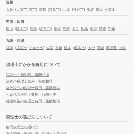
近畿
大阪
(
大阪市
・
堺市
)
京都
(
京都市
)
兵庫
(
神戸市
)
滋賀
奈良
和歌山
中国・四国
岡山
(
岡山市
)
広島
(
広島市
)
鳥取
島根
山口
徳島
香川
愛媛
高知
九州・沖縄
福岡
(
福岡市
・
北九州市
)
佐賀
長崎
熊本
(
熊本市
)
大分
宮崎
鹿児島
沖縄
税理士にかかる費用について
税理士の顧問料・報酬相場
決算の税理士費用・報酬相場
会社設立の税理士費用・報酬相場
相続税の税理士費用・報酬相場
確定申告の税理士費用・報酬相場
税理士の選び方について
顧問税理士の選び方
資金調達・融資に強い税理士の選び方