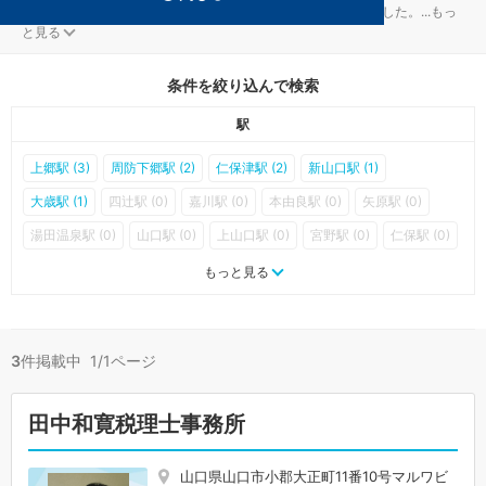
山口市の経理・決算対策を扱う税理士事務所が3件見つかりました。
...
もっ
と見る
条件を絞り込んで検索
駅
上郷駅 (3)
周防下郷駅 (2)
仁保津駅 (2)
新山口駅 (1)
大歳駅 (1)
四辻駅 (0)
嘉川駅 (0)
本由良駅 (0)
矢原駅 (0)
湯田温泉駅 (0)
山口駅 (0)
上山口駅 (0)
宮野駅 (0)
仁保駅 (0)
篠目駅 (0)
長門峡駅 (0)
渡川駅 (0)
三谷駅 (0)
名草駅 (0)
もっと見る
地福駅 (0)
鍋倉駅 (0)
徳佐駅 (0)
船平山駅 (0)
上嘉川駅 (0)
深溝駅 (0)
周防佐山駅 (0)
岩倉駅 (0)
阿知須駅 (0)
3
件掲載中 1/1ページ
田中和寛税理士事務所
山口県山口市小郡大正町11番10号マルワビ