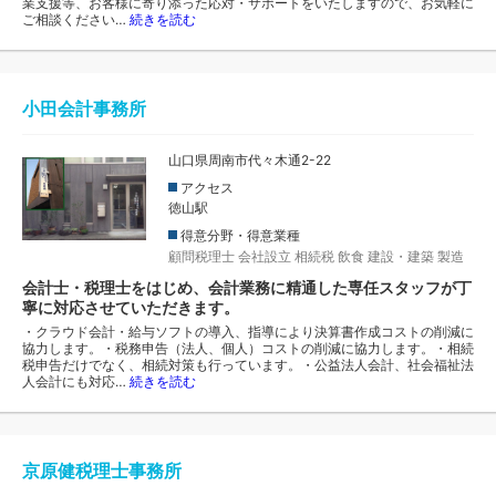
業支援等、お客様に寄り添った応対・サポートをいたしますので、お気軽に
ご相談ください…
続きを読む
小田会計事務所
山口県周南市代々木通2-22
アクセス
徳山駅
得意分野・得意業種
顧問税理士
会社設立
相続税
飲食
建設・建築
製造
会計士・税理士をはじめ、会計業務に精通した専任スタッフが丁
寧に対応させていただきます。
・クラウド会計・給与ソフトの導入、指導により決算書作成コストの削減に
協力します。・税務申告（法人、個人）コストの削減に協力します。・相続
税申告だけでなく、相続対策も行っています。・公益法人会計、社会福祉法
人会計にも対応…
続きを読む
京原健税理士事務所