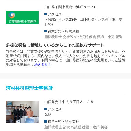
山口県下関市長府中浜町８ー２０
アクセス
下関駅からバス23分 城下町長府バス停下車 徒
歩5分
得意分野・得意業種
顧問税理士
会社設立
相続税
飲食
流通・小売
製造
多様な税務に精通しているからこその柔軟なサポート
当事務所は、開業支援や確定申告といった企業関連のお悩みはもちろん、不
動産相続に関するご案内など、個人・法人といった枠を越えてフレキシブル
に対応しております。下関を中心に、山口県西部地域や北九州といった近隣
地域を活動範囲…
続きを読む
河村裕司税理士事務所
山口県光市中央５丁目３－２５
アクセス
光駅
得意分野・得意業種
顧問税理士
節税
相続税
建設・建築
美容