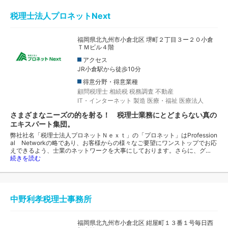
税理士法人プロネットNext
福岡県北九州市小倉北区 堺町２丁目３ー２０小倉
ＴＭビル４階
アクセス
JR小倉駅から徒歩10分
得意分野・得意業種
顧問税理士
相続税
税務調査
不動産
IT・インターネット
製造
医療・福祉
医療法人
さまざまなニーズの的を射る！ 税理士業務にとどまらない真の
エキスパート集団。
弊社社名「税理士法人プロネットＮｅｘｔ」の「プロネット」はProfession
al Networkの略であり、お客様からの様々なご要望にワンストップでお応
えできるよう、士業のネットワークを大事にしております。さらに、グ…
続きを読む
中野利孝税理士事務所
福岡県北九州市小倉北区 紺屋町１３番１号毎日西