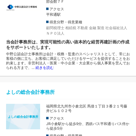
部会館７Ｆ
アクセス
平和通駅
得意分野・得意業種
顧問税理士
相続税
不動産
金融
製造
社会福祉法人
ＮＰＯ法人
当会計事務所は、実現可能性の高い抜本的な経営再建計画の作成
をサポートいたします。
中野公認会計士事務所は会計・税務・監査のスペシャリストとして、常にお
客様の側に立ち、お客様に満足していただけるサービスを提供することをお
約束します。非営利法人・医業・中小企業・大企業から個人事業を営んでお
られる方まで、…
続きを読む
よしの総合会計事務所
福岡県北九州市小倉北区 馬借１丁目３番２１号藤
井ビル１０２号
よしの総合会計事務所
アクセス
JR小倉駅から徒歩9分、西鉄バス平和通りバス停か
ら徒歩5分
得意分野・得意業種