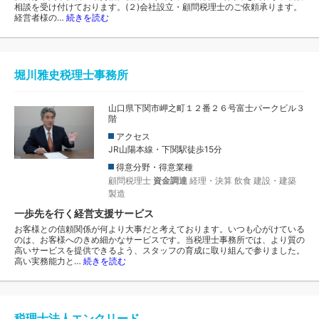
相談を受け付けております。(２)会社設立・顧問税理士のご依頼承ります。
経営者様の…
続きを読む
堀川雅史税理士事務所
山口県下関市岬之町１２番２６号富士パークビル３
階
アクセス
JR山陽本線・下関駅徒歩15分
得意分野・得意業種
顧問税理士
資金調達
経理・決算
飲食
建設・建築
製造
一歩先を行く経営支援サービス
お客様との信頼関係が何より大事だと考えております。いつも心がけている
のは、お客様へのきめ細かなサービスです。当税理士事務所では、より質の
高いサービスを提供できるよう、スタッフの育成に取り組んで参りました。
高い実務能力と…
続きを読む
税理士法人エンクリード