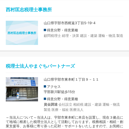
西村匡志税理士事務所
山口県宇部市西梶返3丁目5-19-4
得意分野・得意業種
西村匡志税理士事務所
顧問税理士
経理・決算
建設・建築
運輸・物流
製造
税理士法人やまぐちパートナーズ
山口県宇部市東本町１丁目９－１１
アクセス
宇部新川駅徒歩15分
得意分野・得意業種
資金調達
会社設立
相続税
建設・建築
運輸・物流
製造
医療・福祉
医療法人
～当法人について～当法人は、宇部市東本町に本店を設置し、現在３拠点に
て地域に根差した税理士法人として活動しております。税務相談・相続・創
業支援等、お客様に寄り添った応対・サポートをいたしますので、お気軽に