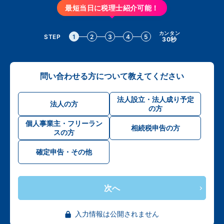
最短当日に税理士紹介可能！
カンタン
STEP
1
2
3
4
5
30秒
問い合わせる方について教えてください
法人設立・法人成り予定
法人の方
の方
個人事業主・フリーラン
相続税申告の方
スの方
確定申告・その他
次へ
入力情報は公開されません