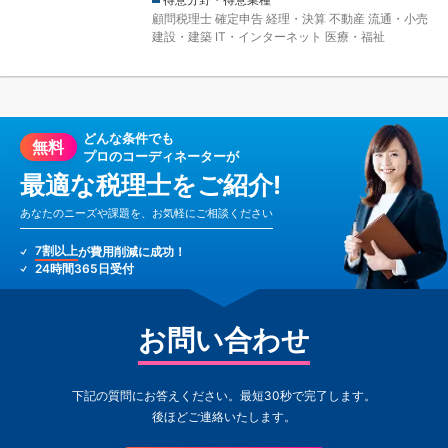
顧問税理士
確定申告
経理・決算
不動産
流通・小売
建設・建築
IT・インターネット
医療・福祉
どんな条件でも
無料
プロのコーディネーターが
最適な税理士をご紹介!
あなたのニーズや課題を、お気軽にご相談ください
7割以上
が費用削減に成功！
24時間365日受付
お問い合わせ
下記の質問にお答えください。最短30秒で完了します。
後ほどご連絡いたします。