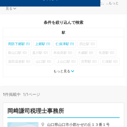
山口市の資金調達対策を扱う税理士事務所が1件見つかりました。
...
もっと
見る
条件を絞り込んで検索
駅
周防下郷駅 (1)
上郷駅 (1)
仁保津駅 (1)
四辻駅 (0)
新山口駅 (0)
嘉川駅 (0)
本由良駅 (0)
大歳駅 (0)
矢原駅 (0)
湯田温泉駅 (0)
山口駅 (0)
上山口駅 (0)
宮野駅 (0)
仁保駅 (0)
篠目駅 (0)
長門峡駅 (0)
渡川駅 (0)
三谷駅 (0)
名草駅 (0)
もっと見る
地福駅 (0)
鍋倉駅 (0)
徳佐駅 (0)
船平山駅 (0)
上嘉川駅 (0)
深溝駅 (0)
周防佐山駅 (0)
岩倉駅 (0)
阿知須駅 (0)
1
件掲載中 1/1ページ
岡﨑謙司税理士事務所
山口県山口市小郡かぜの丘１３番１号