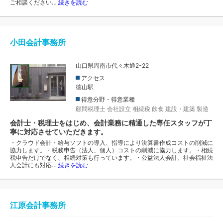
ご相談ください…
続きを読む
小田会計事務所
山口県周南市代々木通2-22
アクセス
徳山駅
得意分野・得意業種
顧問税理士
会社設立
相続税
飲食
建設・建築
製造
会計士・税理士をはじめ、会計業務に精通した専任スタッフが丁
寧に対応させていただきます。
・クラウド会計・給与ソフトの導入、指導により決算書作成コストの削減に
協力します。・税務申告（法人、個人）コストの削減に協力します。・相続
税申告だけでなく、相続対策も行っています。・公益法人会計、社会福祉法
人会計にも対応…
続きを読む
江原会計事務所