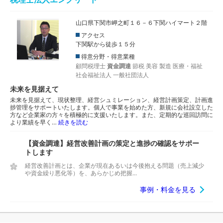
山口県下関市岬之町１６－６下関ハイマート２階
アクセス
下関駅から徒歩１５分
得意分野・得意業種
顧問税理士
資金調達
節税
美容
製造
医療・福祉
社会福祉法人
一般社団法人
未来を見据えて
未来を見据えて、現状整理、経営シュミレーション、経営計画策定、計画進
捗管理をサポートいたします。個人で事業を始めた方、新規に会社設立した
方など企業家の方々を積極的に支援いたします。また、定期的な巡回訪問に
より業績を早く…
続きを読む
【資金調達】経営改善計画の策定と進捗の確認をサポー
トします
経営改善計画とは、企業が現在あるいは今後抱える問題（売上減少
や資金繰り悪化等）を、あらかじめ把握...
事例・料金を見る