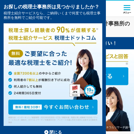
お探しの税理士事務所は見つかりましたか？
税理士紹介サービスなら、ご納得いくまで何度でも税理士事
務所を無料でご紹介可能です。
山口市
で
資金調達
対策を扱う税理士・会計事務所の
一覧
1件掲載中
閉じる