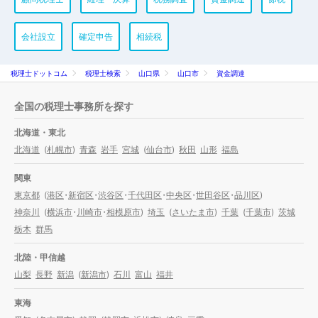
会社設立
確定申告
相続税
税理士ドットコム
税理士検索
山口県
山口市
資金調達
全国の税理士事務所を探す
北海道・東北
北海道
(
札幌市
)
青森
岩手
宮城
(
仙台市
)
秋田
山形
福島
関東
東京都
(
港区
・
新宿区
・
渋谷区
・
千代田区
・
中央区
・
世田谷区
・
品川区
)
神奈川
(
横浜市
・
川崎市
・
相模原市
)
埼玉
(
さいたま市
)
千葉
(
千葉市
)
茨城
栃木
群馬
北陸・甲信越
山梨
長野
新潟
(
新潟市
)
石川
富山
福井
東海