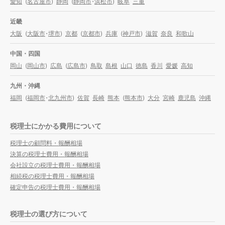
愛知
(
名古屋市
)
静岡
(
静岡市
・
浜松市
)
岐阜
三重
近畿
大阪
(
大阪市
・
堺市
)
京都
(
京都市
)
兵庫
(
神戸市
)
滋賀
奈良
和歌山
中国・四国
岡山
(
岡山市
)
広島
(
広島市
)
鳥取
島根
山口
徳島
香川
愛媛
高知
九州・沖縄
福岡
(
福岡市
・
北九州市
)
佐賀
長崎
熊本
(
熊本市
)
大分
宮崎
鹿児島
沖縄
税理士にかかる費用について
税理士の顧問料・報酬相場
決算の税理士費用・報酬相場
会社設立の税理士費用・報酬相場
相続税の税理士費用・報酬相場
確定申告の税理士費用・報酬相場
税理士の選び方について