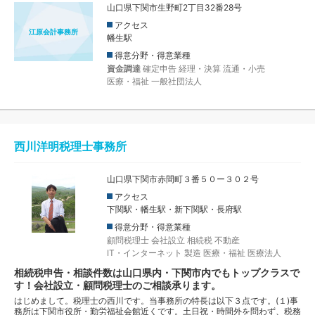
山口県下関市生野町2丁目32番28号
アクセス
江原会計事務所
幡生駅
得意分野・得意業種
資金調達
確定申告
経理・決算
流通・小売
医療・福祉
一般社団法人
西川洋明税理士事務所
山口県下関市赤間町３番５０ー３０２号
アクセス
下関駅・幡生駅・新下関駅・長府駅
得意分野・得意業種
顧問税理士
会社設立
相続税
不動産
IT・インターネット
製造
医療・福祉
医療法人
相続税申告・相談件数は山口県内・下関市内でもトップクラスで
す！会社設立・顧問税理士のご相談承ります。
はじめまして。税理士の西川です。当事務所の特長は以下３点です。(１)事
務所は下関市役所・勤労福祉会館近くです。土日祝・時間外を問わず、税務