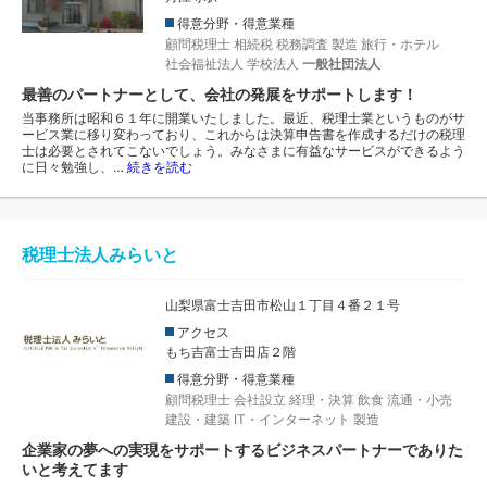
得意分野・得意業種
顧問税理士
相続税
税務調査
製造
旅行・ホテル
社会福祉法人
学校法人
一般社団法人
最善のパートナーとして、会社の発展をサポートします！
当事務所は昭和６１年に開業いたしました。最近、税理士業というものがサ
ービス業に移り変わっており、これからは決算申告書を作成するだけの税理
士は必要とされてこないでしょう。みなさまに有益なサービスができるよう
に日々勉強し、…
続きを読む
税理士法人みらいと
山梨県富士吉田市松山１丁目４番２１号
アクセス
もち吉富士吉田店２階
得意分野・得意業種
顧問税理士
会社設立
経理・決算
飲食
流通・小売
建設・建築
IT・インターネット
製造
企業家の夢への実現をサポートするビジネスパートナーでありた
いと考えてます