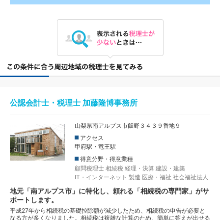
公認会計士・税理士 加藤隆博事務所
山梨県南アルプス市飯野３４３９番地９
アクセス
甲府駅・竜王駅
得意分野・得意業種
顧問税理士
相続税
経理・決算
建設・建築
IT・インターネット
製造
医療・福祉
社会福祉法人
地元「南アルプス市」に特化し、頼れる「相続税の専門家」がサ
ポートします。
平成27年から相続税の基礎控除額が減少したため、相続税の申告が必要と
なる方が多くなりました。相続税は複雑な計算のため、簡単に答えが出せる