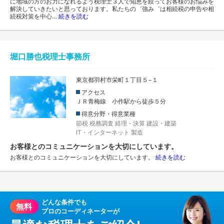
に地域の方のお力になれるよう税理士３人で知恵を絞ってお客様のお悩みを
解決していきたいと思っております。私たちの゛強み゛は相続税の申告や相
続税対策を中心…
続きを読む
堀口勝也税理士事務所
東京都羽村市栄町１丁目５−１
アクセス
ＪＲ青梅線 小作駅から徒歩５分
得意分野・得意業種
節税
税務調査
経理・決算
建設・建築
IT・インターネット
製造
お客様とのコミュニケーションを大切にしています。
お客様とのコミュニケーションを大切にしています。
続きを読む
どんな条件でも
無料
プロのコーディネーターが