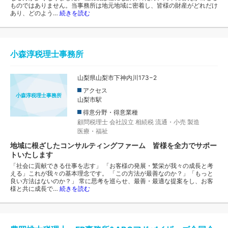
ものではありません。当事務所は地元地域に密着し、皆様の財産がどれだけ
あり、どのよう…
続きを読む
小森淳税理士事務所
山梨県山梨市下神内川173−2
アクセス
小森淳税理士事務所
山梨市駅
得意分野・得意業種
顧問税理士
会社設立
相続税
流通・小売
製造
医療・福祉
地域に根ざしたコンサルティングファーム 皆様を全力でサポー
トいたします
「社会に貢献できる仕事を志す」 「お客様の発展・繁栄が我々の成長と考
える」これが我々の基本理念です。 「この方法が最善なのか？」「もっと
良い方法はないのか？」 常に思考を巡らせ、最善・最適な提案をし、お客
様と共に成長で…
続きを読む