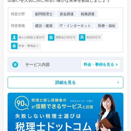
出会いを大切に共に明るい豊かな未来を創造しましょう
得意分野
顧問税理士
資金調達
税務調査
得意業種
建設・建築
IT・インターネット
医療・福祉
個人の相談も受付可
国際会計対応可
英語対応可
料金・事例あり
サービス内容
料金・事例を見る
詳細を見る