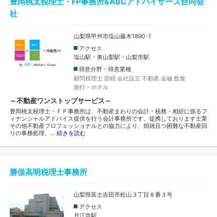
豊岡桃太税理士・FP事務所&ABCアドバイザーズ合同会
社
山梨県甲州市塩山藤木1890-1
アクセス
塩山駅・東山梨駅・山梨市駅
得意分野・得意業種
顧問税理士
節税
会社設立
不動産
金融
飲食
旅行・ホテル
～不動産ワンストップサービス～
豊岡桃太税理士・ＦＰ事務所は、不動産まわりの会計・税務・相続に係るフ
ィナンシャルアドバイス提供を行う会計事務所です。提携しております士業
その他不動産プロフェッショナルとの協力により、煩雑且つ困難な不動産回
りの事務処理、…
続きを読む
勝俣高明税理士事務所
山梨県富士吉田市松山３丁目８番３号
アクセス
月江寺駅