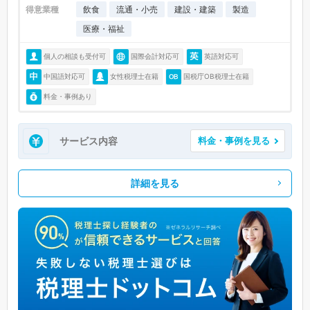
得意業種
飲食
流通・小売
建設・建築
製造
医療・福祉
個人の相談も受付可
国際会計対応可
英語対応可
中国語対応可
女性税理士在籍
国税庁OB税理士在籍
料金・事例あり
サービス内容
料金・事例を見る
詳細を見る