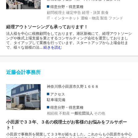
得意分野・得意業種
顧問税理士
確定申告
経理・決算
飲食
IT・インターネット
運輸・物流
製造
ファンド
経理アウトソーシングも承っております！
法人様を中心に税務顧問をしております。港区新橋にて、経理アウトソーシ
ングや株式上場支援を業とするコンサルティング会社を運営しておりまし
て、タイアップして業務を行っています。スタートアップから上場会社ま
で、様々な規模の法…
続きを読む
近藤会計事務所
神奈川県小田原市久野１６６８
アクセス
駐車場完備
得意分野・得意業種
相続税
不動産
一般社団法人
その他
小田原で３３年、３名の税理士がお客様のお悩みをフルサポー
ト！
小田原で事務所を開業して３３年が経ちました。これからも小田原市を中心