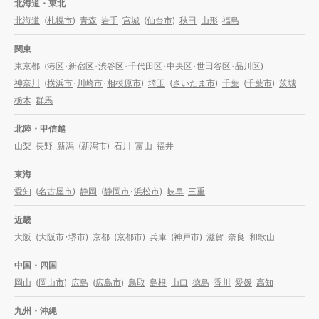
北海道・東北
北海道
(
札幌市
)
青森
岩手
宮城
(
仙台市
)
秋田
山形
福島
関東
東京都
(
港区
・
新宿区
・
渋谷区
・
千代田区
・
中央区
・
世田谷区
・
品川区
)
神奈川
(
横浜市
・
川崎市
・
相模原市
)
埼玉
(
さいたま市
)
千葉
(
千葉市
)
茨城
栃木
群馬
北陸・甲信越
山梨
長野
新潟
(
新潟市
)
石川
富山
福井
東海
愛知
(
名古屋市
)
静岡
(
静岡市
・
浜松市
)
岐阜
三重
近畿
大阪
(
大阪市
・
堺市
)
京都
(
京都市
)
兵庫
(
神戸市
)
滋賀
奈良
和歌山
中国・四国
岡山
(
岡山市
)
広島
(
広島市
)
鳥取
島根
山口
徳島
香川
愛媛
高知
九州・沖縄