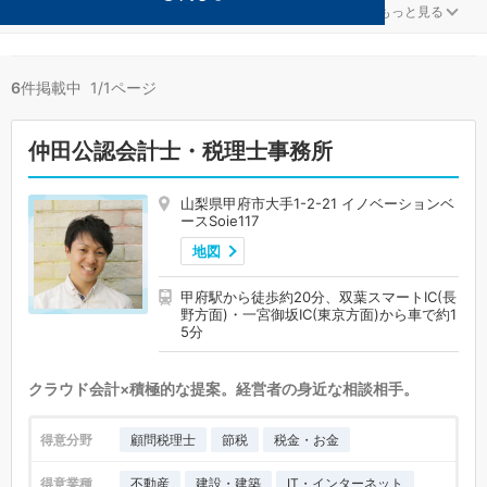
一般社団法人が得意な甲府の事務所が6件見つかりました。
...
もっと見る
6
件掲載中 1/1ページ
仲田公認会計士・税理士事務所
山梨県甲府市大手1-2-21 イノベーションベ
ースSoie117
地図
甲府駅から徒歩約20分、双葉スマートIC(長
野方面)・一宮御坂IC(東京方面)から車で約1
5分
クラウド会計×積極的な提案。経営者の身近な相談相手。
得意分野
顧問税理士
節税
税金・お金
得意業種
不動産
建設・建築
IT・インターネット