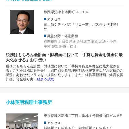
静岡県沼津市本田町９ー１６
アクセス
富士急シティバス「リコー前」バス停より徒歩1
分
得意分野・得意業種
顧問税理士
資金調達
会社設立
飲食
流通・小売
美容
製造
医療・福祉
税務はもちろん会計面・財務面において「手持ち資金を健全に最
大化させる」お手伝い
税務はもちろん会計面・財務面において「手持ち資金を健全に最大化させ
る」ことを目標に管理会計・部門別採算管理体制の構築支援などお客様のご
状況にあわせたプランをご提供いたします。また、経営革新計画、経営改善
計画、資金繰り実…
続きを読む
小林英明税理士事務所
東京都港区新橋二丁目１番地１号新橋山口ビル８F
アクセス
新橋駅より徒歩４分 内幸町駅より徒歩１分