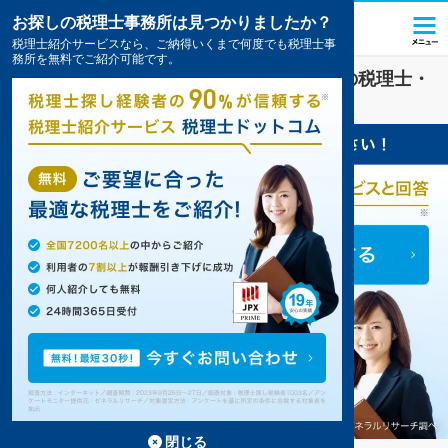
お探しの税理士事務所は見つかりましたか？
税理士紹介サービスなら、ご納得いくまで何度でも税理士事
務所を無料でご紹介可能です。
一般社団法人
業界に強い
甲府市(山梨県)
の税理士・
会計事務所の一覧
6件掲載中
閉じる