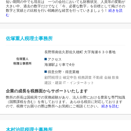
短い期間の中でも現在は 一つの会社においても財務状況、人員等の変動が
大きい中、過去の数字だけでなく「今、必要な数字」を目標として掲げその
数字と実績との比較を行い戦略的な経営を行っていきましょう！
続きを読
む
佐塚重人税理士事務所
長野県南佐久郡佐久穂町 大字海瀬６３０番地
アクセス
海瀬駅より車で4分
得意分野・得意業種
顧問税理士
確定申告
税務調査
不動産
金融
飲食
建設・建築
IT・インターネット
企業の成長を税務面からサポートいたします
弊所の所長は国税局での実務経験があり、法人分野における豊富な専門知識
（国際課税を含む）を有しております。 あらゆる税目に対応しております
ので、税務でお困りの際は弊所へお気軽にご相談ください。
続きを読む
木村治司税理士事務所