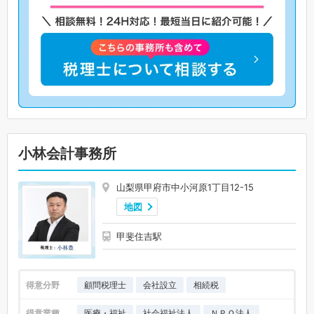
小林会計事務所
山梨県甲府市中小河原1丁目12-15
地図
甲斐住吉駅
得意分野
顧問税理士
会社設立
相続税
得意業種
医療・福祉
社会福祉法人
ＮＰＯ法人