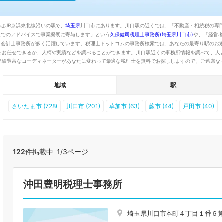
はJR京浜東北線沿いの駅で、
埼玉県
川口市にあります。川口駅の近くでは、「不動産・相続税の専
点でのアドバイスで事業発展に寄与します」という
久保健司税理士事務所(埼玉県川口市)
や、「経営
・会計士事務所が多く活躍しています。税理士ドットコムの事務所検索では、あなたの最寄り駅のお
をお任せできるか、人柄や実績などを調べることができます。川口駅近くの事務所情報を調べて、人
経験豊富なコーディネーターがあなたに変わって最適な税理士を無料でお探ししますので、ご遠慮な
地域
駅
さいたま市 (728)
川口市 (201)
草加市 (63)
蕨市 (44)
戸田市 (40)
122
件掲載中 1/3ページ
沖田豊明税理士事務所
埼玉県川口市本町４丁目１番６