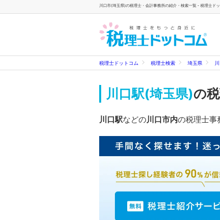
川口市(埼玉県)の税理士・会計事務所の紹介・検索一覧 - 税理士ド
税理士ドットコム
税理士検索
埼玉県
川
川口駅(埼玉県)
の税
川口駅
などの
川口市内
の税理士事