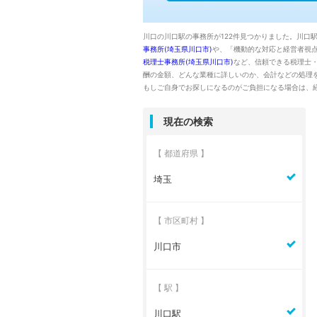
川口の川口駅の事務所が122件見つかりました。川口駅
事務所(埼玉県川口市)
や、「機動的な対応と経営者視
税理士事務所(埼玉県川口市)
など、信頼できる税理士
酬の金額、どんな業種に詳しいのか、会計などの処理
もしご自身でお探しになるのがご負担になる場合は、
現在の検索
【 都道府県 】
埼玉
【 市区町村 】
川口市
【 駅 】
川口駅