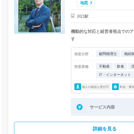
地図
川口駅
機動的な対応と経営者視点でのア
す
顧問税理士
相続
得意分野
不動産
飲食
得意業種
IT・インターネット
個人の相談も受付可
料金・事
サービス内容
詳細を見る