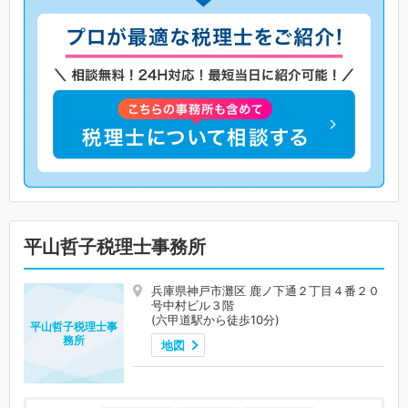
平山哲子税理士事務所
兵庫県神戸市灘区 鹿ノ下通２丁目４番２０
号中村ビル３階
(六甲道駅から徒歩10分)
平山哲子税理士事
務所
地図