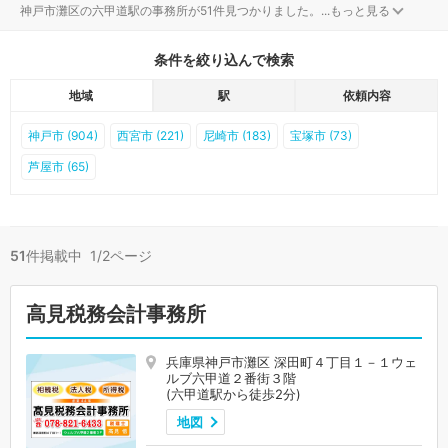
神戸市灘区の六甲道駅の事務所が51件見つかりました。
...
もっと見る
条件を絞り込んで検索
地域
駅
依頼内容
神戸市 (904)
西宮市 (221)
尼崎市 (183)
宝塚市 (73)
芦屋市 (65)
51
件掲載中 1/2ページ
高見税務会計事務所
兵庫県神戸市灘区 深田町４丁目１－１ウェ
ルブ六甲道２番街３階
(六甲道駅から徒歩2分)
地図