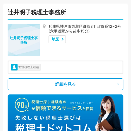
辻󠄀井明子税理士事務所
兵庫県神戸市東灘区御影3丁目18番12−2号
(六甲道駅から徒歩15分)
辻󠄀井明子税理士事
地図
務所
女性税理士在籍
詳細を見る