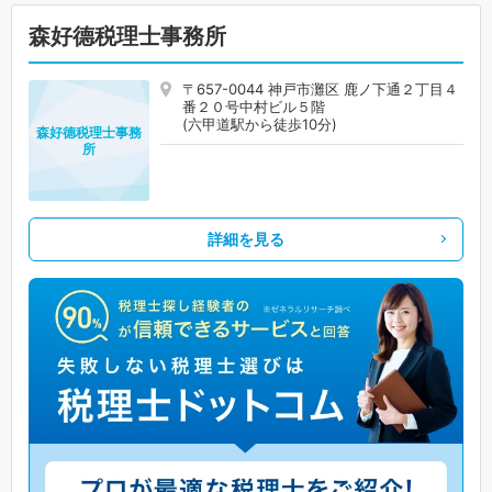
森好德税理士事務所
〒657-0044 神戸市灘区 鹿ノ下通２丁目４
番２０号中村ビル５階
(六甲道駅から徒歩10分)
森好德税理士事務
所
詳細を見る