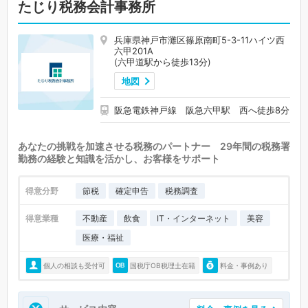
たじり税務会計事務所
兵庫県神戸市灘区篠原南町5-3-11ハイツ西
六甲201A
(六甲道駅から徒歩13分)
地図
阪急電鉄神戸線 阪急六甲駅 西へ徒歩8分
あなたの挑戦を加速させる税務のパートナー 29年間の税務署
勤務の経験と知識を活かし、お客様をサポート
得意分野
節税
確定申告
税務調査
得意業種
不動産
飲食
IT・インターネット
美容
医療・福祉
個人の相談も受付可
国税庁OB税理士在籍
料金・事例あり