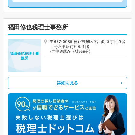
福田修也税理士事務所
〒657-0065 神戸市灘区 宮山町３丁目３番
１号六甲駅前ビル４階
(六甲道駅から徒歩9分)
福田修也税理士事
務所
詳細を見る