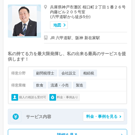
兵庫県神戸市灘区 桜口町２丁目１番２６号
内藤ビル２０５号室
(六甲道駅から徒歩5分)
地図
JR 六甲道駅、阪神 新在家駅
私の持てる力を最大限発揮し、私の出来る最高のサービスを提
供します！
得意分野
顧問税理士
会社設立
相続税
得意業種
飲食
流通・小売
製造
個人の相談も受付可
料金・事例あり
サービス内容
料金・事例を見る
詳細を見る