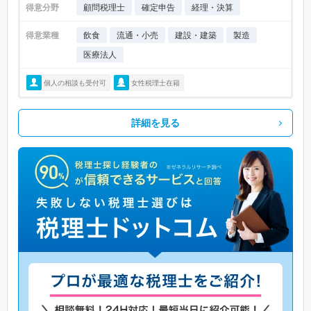
得意分野
顧問税理士
確定申告
経理・決算
得意業種
飲食
流通・小売
建設・建築
製造
医療法人
個人の相談も受付可
女性税理士在籍
詳細を見る