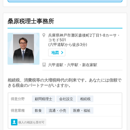
桑原税理士事務所
兵庫県神戸市灘区森後町2丁目1-8カーサ・
コモド501
(六甲道駅から徒歩3分)
地図
六甲道駅・六甲駅・新在家駅
相続税、消費税等の大増税時代の到来です。あなたには信頼で
きる税金のパートナーがいますか。
得意分野
顧問税理士
会社設立
相続税
得意業種
飲食
流通・小売
医療・福祉
個人の相談も受付可