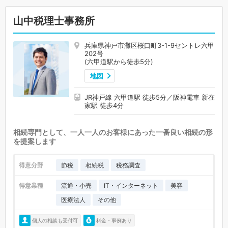
山中税理士事務所
兵庫県神戸市灘区桜口町3-1-9セントレ六甲
202号
(六甲道駅から徒歩5分)
地図
JR神戸線 六甲道駅 徒歩5分／阪神電車 新在
家駅 徒歩4分
相続専門として、一人一人のお客様にあった一番良い相続の形
を提案します
得意分野
節税
相続税
税務調査
得意業種
流通・小売
IT・インターネット
美容
医療法人
その他
個人の相談も受付可
料金・事例あり