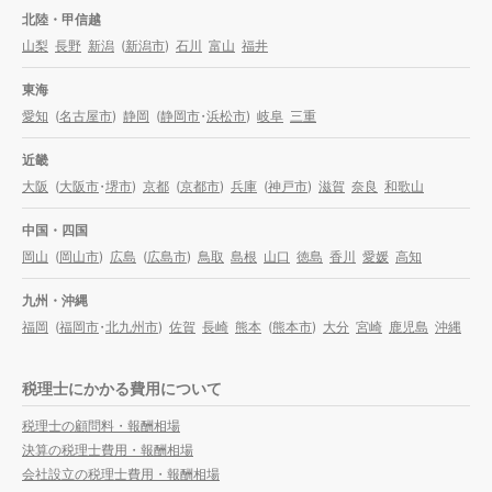
北陸・甲信越
山梨
長野
新潟
(
新潟市
)
石川
富山
福井
東海
愛知
(
名古屋市
)
静岡
(
静岡市
・
浜松市
)
岐阜
三重
近畿
大阪
(
大阪市
・
堺市
)
京都
(
京都市
)
兵庫
(
神戸市
)
滋賀
奈良
和歌山
中国・四国
岡山
(
岡山市
)
広島
(
広島市
)
鳥取
島根
山口
徳島
香川
愛媛
高知
九州・沖縄
福岡
(
福岡市
・
北九州市
)
佐賀
長崎
熊本
(
熊本市
)
大分
宮崎
鹿児島
沖縄
税理士にかかる費用について
税理士の顧問料・報酬相場
決算の税理士費用・報酬相場
会社設立の税理士費用・報酬相場