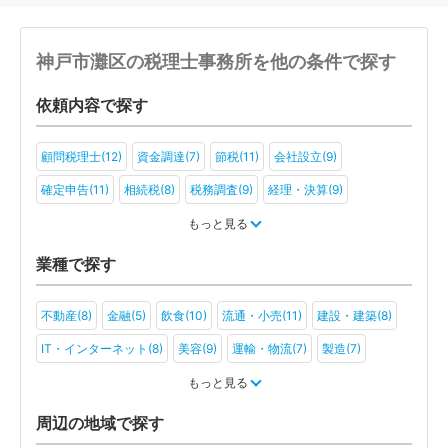
神戸市灘区の税理士事務所を他の条件で探す
依頼内容で探す
顧問税理士(12)
資金調達(7)
節税(11)
会社設立(9)
確定申告(11)
相続税(8)
税務調査(9)
経理・決算(9)
税金・お金(7)
もっと見る
業種で探す
不動産(8)
金融(5)
飲食(10)
流通・小売(11)
建設・建築(8)
IT・インターネット(8)
美容(9)
運輸・物流(7)
製造(7)
教育(6)
医療・福祉(8)
旅行・ホテル(4)
もっと見る
アミューズメント・レジャー(6)
ファンド(2)
社会福祉法人(3)
周辺の地域で探す
医療法人(7)
ＮＰＯ法人(5)
学校法人(2)
一般社団法人(5)