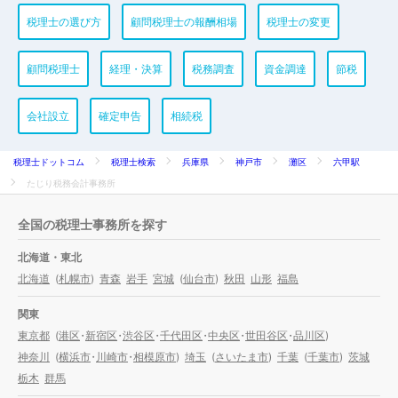
税理士の選び方
顧問税理士の報酬相場
税理士の変更
顧問税理士
経理・決算
税務調査
資金調達
節税
会社設立
確定申告
相続税
税理士ドットコム
税理士検索
兵庫県
神戸市
灘区
六甲駅
たじり税務会計事務所
全国の税理士事務所を探す
北海道・東北
北海道
(
札幌市
)
青森
岩手
宮城
(
仙台市
)
秋田
山形
福島
関東
東京都
(
港区
・
新宿区
・
渋谷区
・
千代田区
・
中央区
・
世田谷区
・
品川区
)
神奈川
(
横浜市
・
川崎市
・
相模原市
)
埼玉
(
さいたま市
)
千葉
(
千葉市
)
茨城
栃木
群馬