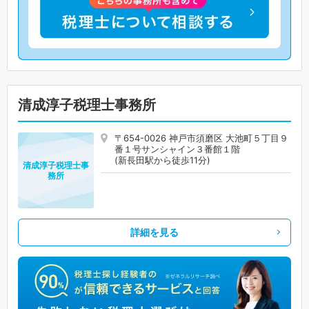
清成淳子税理士事務所
〒654-0026 神戸市須磨区 大池町５丁目９
番１号サンシャイン３番館１階
(新長田駅から徒歩11分)
清成淳子税理士事
務所
詳細を見る