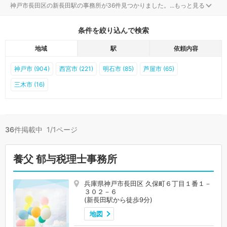
神戸市長田区の新長田駅の事務所が36件見つかりました。
...
もっと見る
条件を絞り込んで検索
地域
駅
依頼内容
神戸市 (904)
西宮市 (221)
明石市 (85)
芦屋市 (65)
三木市 (16)
36
件掲載中 1/1ページ
養父 郁与税理士事務所
兵庫県神戸市長田区 久保町６丁目１番１－
３０２－６
(新長田駅から徒歩9分)
地図