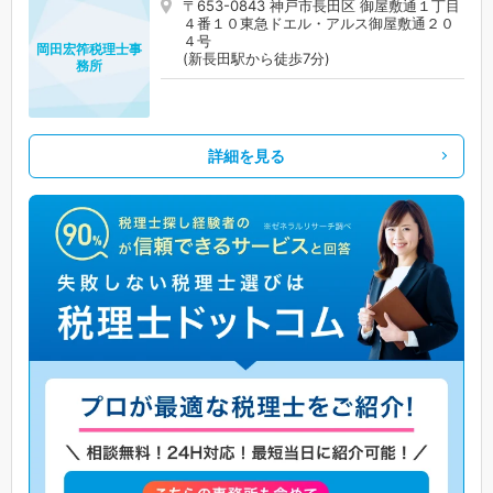
〒653-0843 神戸市長田区 御屋敷通１丁目
４番１０東急ドエル・アルス御屋敷通２０
４号
岡田宏筰税理士事
(新長田駅から徒歩7分)
務所
詳細を見る