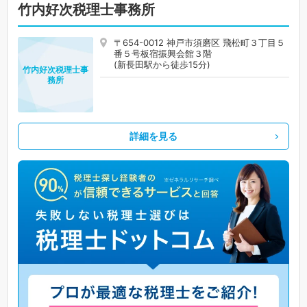
竹内好次税理士事務所
〒654-0012 神戸市須磨区 飛松町３丁目５
番５号板宿振興会館３階
(新長田駅から徒歩15分)
竹内好次税理士事
務所
詳細を見る