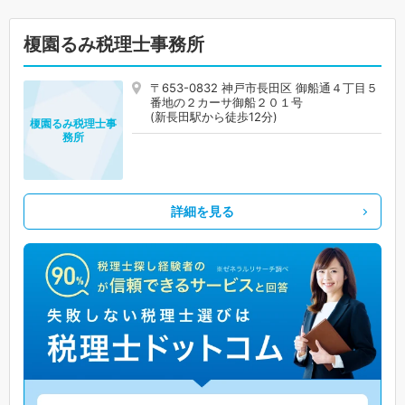
榎園るみ税理士事務所
〒653-0832 神戸市長田区 御船通４丁目５
番地の２カーサ御船２０１号
(新長田駅から徒歩12分)
榎園るみ税理士事
務所
詳細を見る