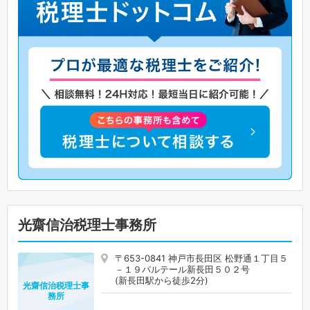
光齋信治税理士事務所
〒653-0841 神戸市長田区 松野通１丁目５
－１９パルテール新長田５０２号
(新長田駅から徒歩2分)
光齋信治税理士事
務所