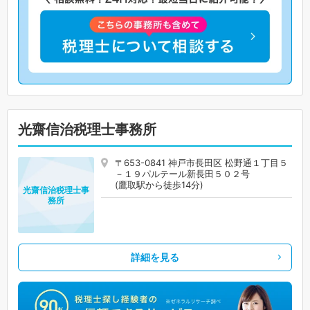
光齋信治税理士事務所
〒653-0841 神戸市長田区 松野通１丁目５
－１９パルテール新長田５０２号
(鷹取駅から徒歩14分)
光齋信治税理士事
務所
詳細を見る