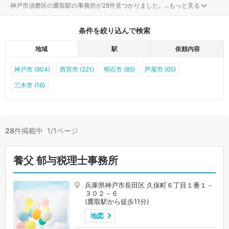
神戸市須磨区の鷹取駅の事務所が28件見つかりました。
...
もっと見る
条件を絞り込んで検索
地域
駅
依頼内容
神戸市 (904)
西宮市 (221)
明石市 (85)
芦屋市 (65)
三木市 (16)
28
件掲載中 1/1ページ
養父 郁与税理士事務所
兵庫県神戸市長田区 久保町６丁目１番１－
３０２－６
(鷹取駅から徒歩11分)
地図