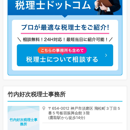
竹内好次税理士事務所
〒654-0012 神戸市須磨区 飛松町３丁目５
番５号板宿振興会館３階
(鷹取駅から徒歩14分)
竹内好次税理士事
務所