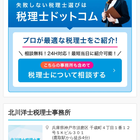
北川洋士税理士事務所
兵庫県神戸市須磨区 千歳町４丁目１番１２
号ＳＫビル３０１
(鷹取駅から徒歩4分)
北川洋士税理士事