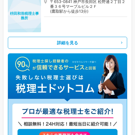
〒653-0841 神戸市長田区 松野通２丁目２
番３６号マーブルビル２Ｆ
(鷹取駅から徒歩13分)
枡田和浩税理士事
務所
詳細を見る