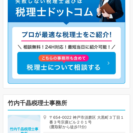
竹内千晶税理士事務所
〒654-0022 神戸市須磨区 大黒町３丁目１
番３号宗廣ビル２０１号
(鷹取駅から徒歩11分)
竹内千晶税理士事