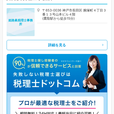
〒653-0036 神戸市長田区 腕塚町４丁目３
番１３号山本ビル４階
(鷹取駅から徒歩15分)
姫路眞税理士事務
所
詳細を見る