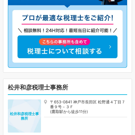
松井和彦税理士事務所
〒653-0841 神戸市長田区 松野通４丁目７
番９号－３Ｆ
(鷹取駅から徒歩11分)
松井和彦税理士事
務所