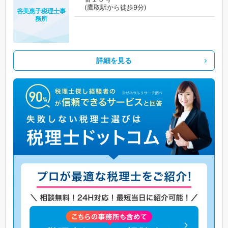
(鷹取駅から徒歩9分)
谷美惠子税理士事
務所
詳細を見る