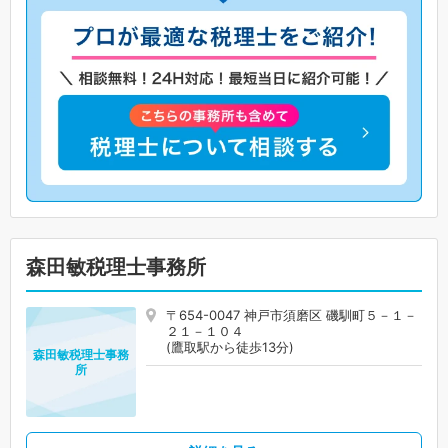
森田敏税理士事務所
〒654-0047 神戸市須磨区 磯馴町５－１－
２１－１０４
(鷹取駅から徒歩13分)
森田敏税理士事務
所