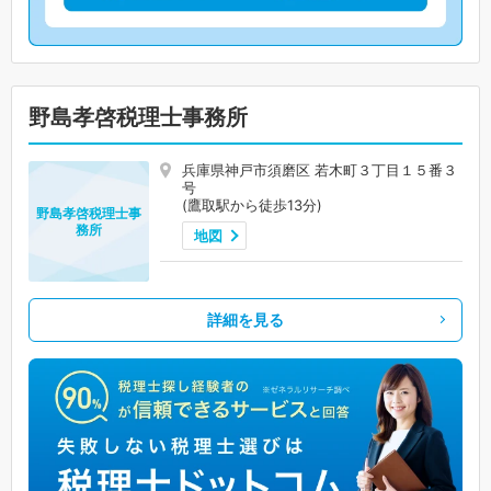
野島孝啓税理士事務所
兵庫県神戸市須磨区 若木町３丁目１５番３
号
(鷹取駅から徒歩13分)
野島孝啓税理士事
務所
地図
詳細を見る