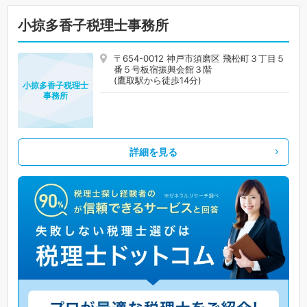
小掠多香子税理士事務所
〒654-0012 神戸市須磨区 飛松町３丁目５
番５号板宿振興会館３階
(鷹取駅から徒歩14分)
小掠多香子税理士
事務所
詳細を見る