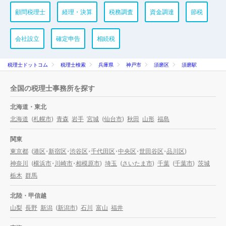
顧問税理士
経理・決算
税務調査
資金調達
節税
会社設立
確定申告
相続税
税理士ドットコム
税理士検索
兵庫県
神戸市
須磨区
須磨駅
全国の税理士事務所を探す
北海道・東北
北海道
(
札幌市
)
青森
岩手
宮城
(
仙台市
)
秋田
山形
福島
関東
東京都
(
港区
・
新宿区
・
渋谷区
・
千代田区
・
中央区
・
世田谷区
・
品川区
)
神奈川
(
横浜市
・
川崎市
・
相模原市
)
埼玉
(
さいたま市
)
千葉
(
千葉市
)
茨城
栃木
群馬
北陸・甲信越
山梨
長野
新潟
(
新潟市
)
石川
富山
福井