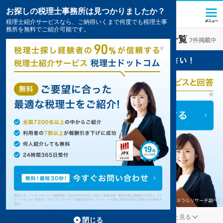
お探しの税理士事務所は見つかりましたか？
税理士紹介サービスなら、ご納得いくまで何度でも税理士事
務所を無料でご紹介可能です。
須磨駅(兵庫県)
の税理士・会計事務所の一覧
7件掲載中
神戸市須磨区の須磨駅の事務所が7件見つかりました。
...
もっと見る
閉じる