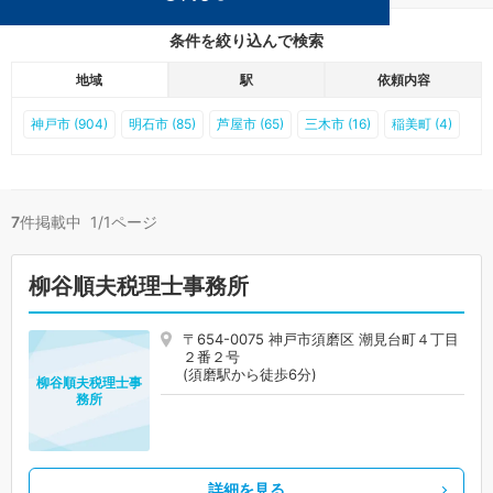
条件を絞り込んで検索
地域
駅
依頼内容
神戸市 (904)
明石市 (85)
芦屋市 (65)
三木市 (16)
稲美町 (4)
7
件掲載中 1/1ページ
柳谷順夫税理士事務所
〒654-0075 神戸市須磨区 潮見台町４丁目
２番２号
(須磨駅から徒歩6分)
柳谷順夫税理士事
務所
詳細を見る