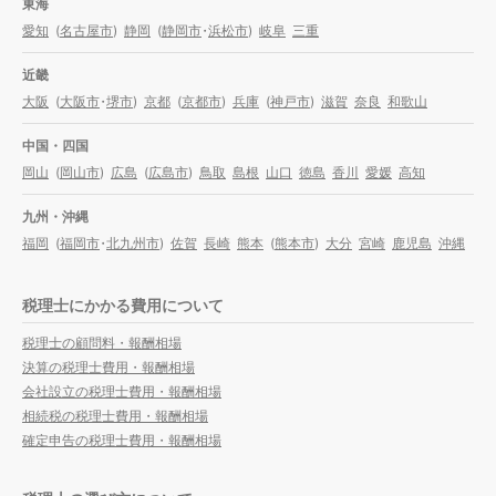
東海
愛知
(
名古屋市
)
静岡
(
静岡市
・
浜松市
)
岐阜
三重
近畿
大阪
(
大阪市
・
堺市
)
京都
(
京都市
)
兵庫
(
神戸市
)
滋賀
奈良
和歌山
中国・四国
岡山
(
岡山市
)
広島
(
広島市
)
鳥取
島根
山口
徳島
香川
愛媛
高知
九州・沖縄
福岡
(
福岡市
・
北九州市
)
佐賀
長崎
熊本
(
熊本市
)
大分
宮崎
鹿児島
沖縄
税理士にかかる費用について
税理士の顧問料・報酬相場
決算の税理士費用・報酬相場
会社設立の税理士費用・報酬相場
相続税の税理士費用・報酬相場
確定申告の税理士費用・報酬相場