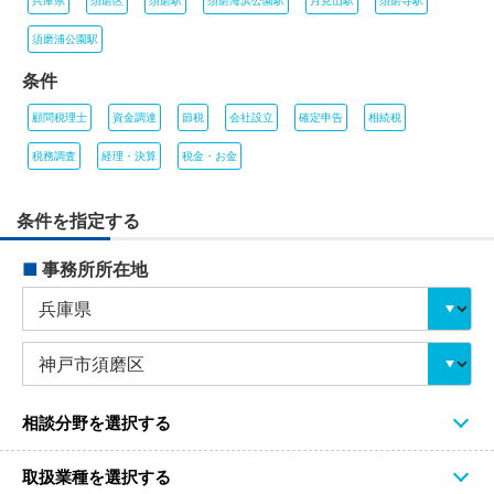
兵庫県
須磨区
須磨駅
須磨海浜公園駅
月見山駅
須磨寺駅
須磨浦公園駅
条件
顧問税理士
資金調達
節税
会社設立
確定申告
相続税
税務調査
経理・決算
税金・お金
条件を指定する
■
事務所所在地
相談分野を選択する
取扱業種を選択する