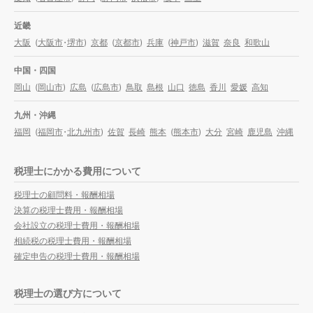
近畿
大阪
(
大阪市
・
堺市
)
京都
(
京都市
)
兵庫
(
神戸市
)
滋賀
奈良
和歌山
中国・四国
岡山
(
岡山市
)
広島
(
広島市
)
鳥取
島根
山口
徳島
香川
愛媛
高知
九州・沖縄
福岡
(
福岡市
・
北九州市
)
佐賀
長崎
熊本
(
熊本市
)
大分
宮崎
鹿児島
沖縄
税理士にかかる費用について
税理士の顧問料・報酬相場
決算の税理士費用・報酬相場
会社設立の税理士費用・報酬相場
相続税の税理士費用・報酬相場
確定申告の税理士費用・報酬相場
税理士の選び方について