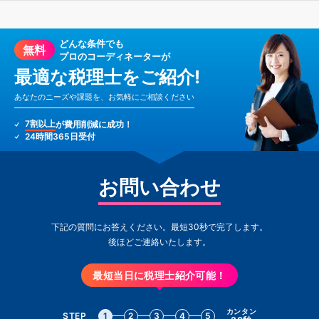
どんな条件でも
無料
プロのコーディネーターが
最適な税理士をご紹介!
あなたのニーズや課題を、お気軽にご相談ください
7割以上
が費用削減に成功！
24時間365日受付
お問い合わせ
下記の質問にお答えください。最短30秒で完了します。
後ほどご連絡いたします。
最短当日に税理士紹介可能！
カンタン
STEP
1
2
3
4
5