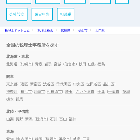
会社設立
確定申告
相続税
税理士ドットコム
税理士検索
広島県
福山市
大門駅
全国の税理士事務所を探す
北海道・東北
北海道
(
札幌市
)
青森
岩手
宮城
(
仙台市
)
秋田
山形
福島
関東
東京都
(
港区
・
新宿区
・
渋谷区
・
千代田区
・
中央区
・
世田谷区
・
品川区
)
神奈川
(
横浜市
・
川崎市
・
相模原市
)
埼玉
(
さいたま市
)
千葉
(
千葉市
)
茨城
栃木
群馬
北陸・甲信越
山梨
長野
新潟
(
新潟市
)
石川
富山
福井
東海
愛知
(
名古屋市
)
静岡
(
静岡市
・
浜松市
)
岐阜
三重