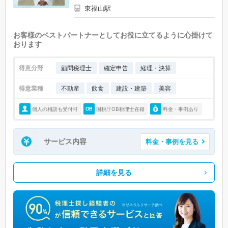
東福山駅
お客様のベストパートナーとしてお役に立てるように心掛けて
おります
得意分野
顧問税理士
確定申告
経理・決算
得意業種
不動産
飲食
建設・建築
美容
個人の相談も受付可
国税庁OB税理士在籍
料金・事例あり
サービス内容
料金・事例を見る
詳細を見る