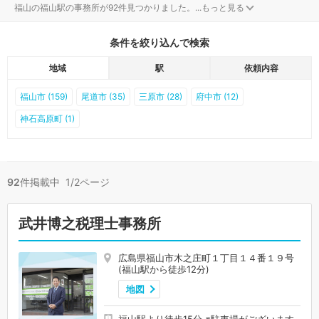
福山の福山駅の事務所が92件見つかりました。
...
もっと見る
条件を絞り込んで検索
地域
駅
依頼内容
福山市 (159)
尾道市 (35)
三原市 (28)
府中市 (12)
神石高原町 (1)
92
件掲載中 1/2ページ
武井博之税理士事務所
広島県福山市木之庄町１丁目１４番１９号
(福山駅から徒歩12分)
地図