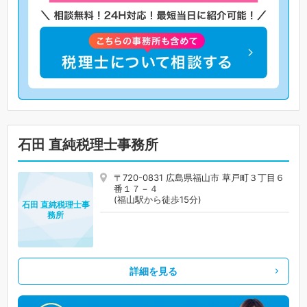
石田 直純税理士事務所
〒720-0831 広島県福山市 草戸町３丁目６
番１７－４
(福山駅から徒歩15分)
石田 直純税理士事
務所
詳細を見る