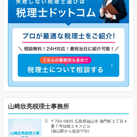
山﨑欣亮税理士事務所
〒720-0805 広島県福山市 御門町２丁目４
番７号仙味エキスビル
(福山駅から徒歩17分)
山﨑欣亮税理士事