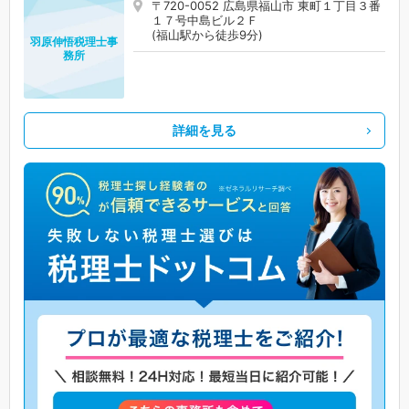
〒720-0052 広島県福山市 東町１丁目３番
１７号中島ビル２Ｆ
(福山駅から徒歩9分)
羽原伸悟税理士事
務所
詳細を見る