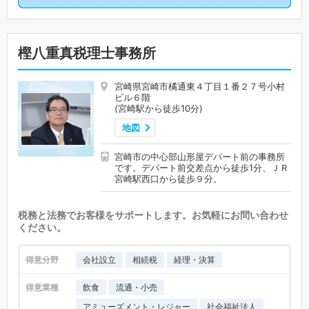
樫八重真税理士事務所
宮崎県宮崎市橘通東４丁目１番２７号小村
ビル６階
(宮崎駅から徒歩10分)
地図
宮崎市の中心部山形屋デパート前の事務所
です。デパート前交差点から徒歩1分、ＪＲ
宮崎駅西口から徒歩９分。
税務と法務でお客様をサポートします。お気軽にお問い合わせ
ください。
得意分野
会社設立
相続税
経理・決算
得意業種
飲食
流通・小売
アミューズメント・レジャー
社会福祉法人