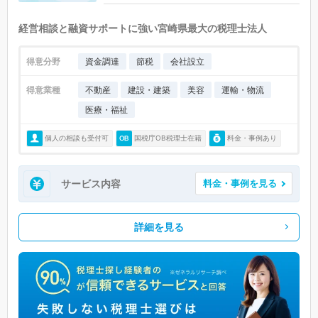
経営相談と融資サポートに強い宮崎県最大の税理士法人
得意分野
資金調達
節税
会社設立
得意業種
不動産
建設・建築
美容
運輸・物流
医療・福祉
個人の相談も受付可
国税庁OB税理士在籍
料金・事例あり
サービス内容
料金・事例を見る
詳細を見る