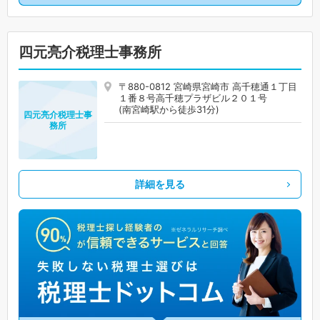
四元亮介税理士事務所
〒880-0812 宮崎県宮崎市 高千穂通１丁目
１番８号高千穂プラザビル２０１号
(南宮崎駅から徒歩31分)
四元亮介税理士事
務所
詳細を見る