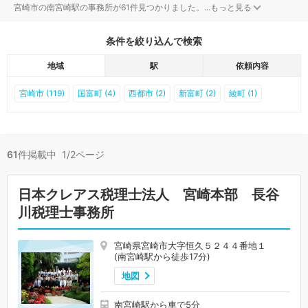
宮崎市の南宮崎駅の事務所が61件見つかりました。
...
もっと見る
条件を絞り込んで検索
地域
駅
依頼内容
宮崎市 (119)
国富町 (4)
西都市 (2)
新富町 (2)
綾町 (1)
61
件掲載中 1/2ページ
日本クレアス税理士法人 宮崎本部 長谷
川税理士事務所
宮崎県宮崎市大字恒久５２４４番地１
(南宮崎駅から徒歩17分)
地図
南宮崎駅から車で5分