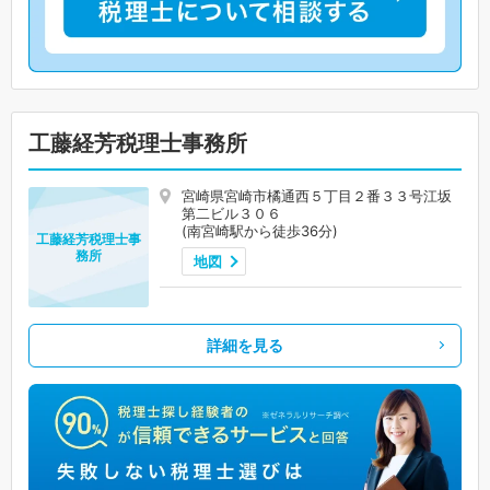
工藤経芳税理士事務所
宮崎県宮崎市橘通西５丁目２番３３号江坂
第二ビル３０６
(南宮崎駅から徒歩36分)
工藤経芳税理士事
務所
地図
詳細を見る