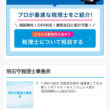
明石守税理士事務所
〒880-0805 宮崎県宮崎市 橘通東１丁目８
番１１号ＴＯＫＩＷＡ２５ビル４階Ｂ
(南宮崎駅から徒歩24分)
明石守税理士事務
所