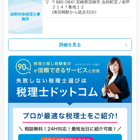
〒880-0841 宮崎県宮崎市 吉村町宮ノ前甲
２１４７番地１２
(南宮崎駅から徒歩32分)
紺野利幸税理士事
務所
詳細を見る