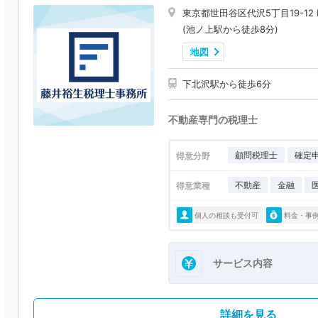
東京都世田谷区代沢5丁目19-12 BI
(池ノ上駅から徒歩8分)
地図
下北沢駅から徒歩6分
不動産専門の税理士
顧問税理士
確定
得意分野
不動産
金融
得意業種
個人の相談も受付可
料金・事
サービス内容
詳細を見る