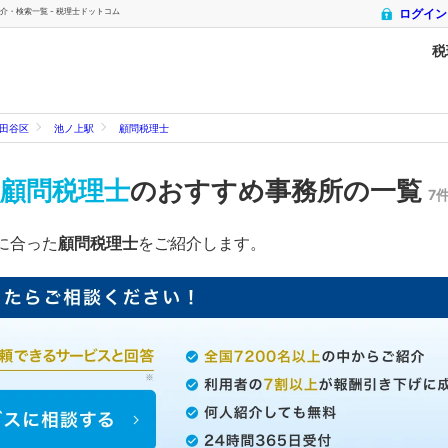
介・検索一覧 - 税理士ドットコム
ログイン
税
田谷区
池ノ上駅
顧問税理士
顧問税理士
のおすすめ事務所の一覧
7
に合った
顧問税理士
をご紹介します。