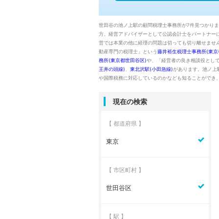
世田谷の池ノ上駅の顧問税理士事務所が7件見つかり
方、経営アドバイザーとして公認会計士をパートナー
営では本業の他に経理の問題は切っても切り離せませ
動産専門の税理士」という
藤井裕生税理士事務所(東京
務所(東京都世田谷区)
や、「経営者の良き相談役とし
王井の頭線)
、
東北沢駅(小田急線)
があります。池ノ上
や国際税務に対応しているのかなども知ることができ
現在の検索
【 都道府県 】
東京
【 市区町村 】
世田谷区
【 駅 】