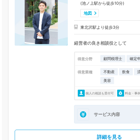
(池ノ上駅から徒歩10分)
地図
東北沢駅より徒歩3分
経営者の良き相談役として
顧問税理士
確定
得意分野
不動産
飲食
得意業種
美容
個人の相談も受付可
料金・事
サービス内容
詳細を見る