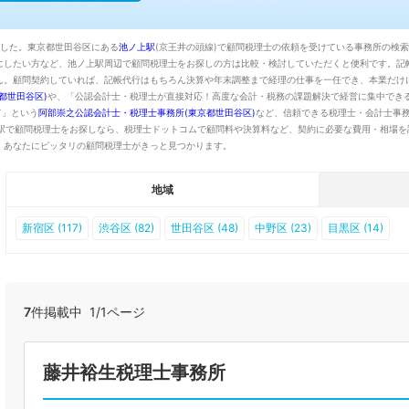
ました。東京都世田谷区にある
池ノ上駅
(京王井の頭線)で顧問税理士の依頼を受けている事務所の検
にしたい方など、池ノ上駅周辺で顧問税理士をお探しの方は比較・検討していただくと便利です。記
ん。顧問契約していれば、記帳代行はもちろん決算や年末調整まで経理の仕事を一任でき、本業だけ
都世田谷区)
や、「公認会計士・税理士が直接対応！高度な会計・税務の課題解決で経営に集中でき
て」という
阿部崇之公認会計士・税理士事務所(東京都世田谷区)
など、信頼できる税理士・会計士事
駅で顧問税理士をお探しなら、税理士ドットコムで顧問料や決算料など、契約に必要な費用・相場を
、あなたにピッタリの顧問税理士がきっと見つかります。
地域
新宿区 (117)
渋谷区 (82)
世田谷区 (48)
中野区 (23)
目黒区 (14)
7
件掲載中 1/1ページ
藤井裕生税理士事務所