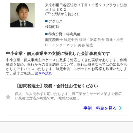
東京都世田谷区弦巻３丁目１３番２９プラウド弦巻
三丁目３０２
(下北沢駅から徒歩分)
アクセス
桜新町駅
得意分野・得意業種
顧問税理士
確定申告
経理・決算
飲食
流通・小売
IT・インターネット
美容
製造
中小企業・個人事業主の支援に特化した会計事務所です
中小企業・個人事業主のケースに数多く対応してきた実績があります。創業
融資を始め、銀行からの資金調達について、銀行出身者ならではの知見を活
かしてアドバイスいたします。確定申告、スポットのお客様も歓迎いたしま
す。是非ご相談…
続きを読む
【顧問税理士】税務・会計はお任せください
個人、法人問わず対応いたします。農工業からサービス業まで幅広
い業種に対応が可能です。 複雑な税務...
事例・料金を見る