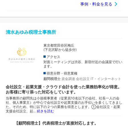
事例・料金を見る
清水あゆみ税理士事務所
東京都世田谷区梅丘
(下北沢駅から徒歩分)
アクセス
対面ミーティングは渋谷、新宿付近の会議室で行い
ます。
得意分野・得意業種
顧問税理士
資金調達
会社設立
IT・インターネット
会社設立・起業支援・クラウド会計を使った業務効率化が得意。
お客様に寄り添った対応をしています。
当事務所の顧問先は小規模事業者（従業員10名以下の会社、社長一人の会
社、個人事業主）が中心で会社設立や起業支援のお手伝いを多くしてきまし
た。そのため、特に以下の２つの業務を得意とします。①会社設立・起業
支援会社設立、起…
続きを読む
【顧問税理士】代表税理士が直接対応します。