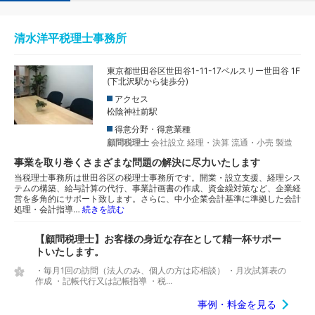
清水洋平税理士事務所
東京都世田谷区世田谷1-11-17ベルスリー世田谷 1F
(下北沢駅から徒歩分)
アクセス
松陰神社前駅
得意分野・得意業種
顧問税理士
会社設立
経理・決算
流通・小売
製造
事業を取り巻くさまざまな問題の解決に尽力いたします
当税理士事務所は世田谷区の税理士事務所です。開業・設立支援、経理シス
テムの構築、給与計算の代行、事業計画書の作成、資金繰対策など、企業経
営を多角的にサポート致します。さらに、中小企業会計基準に準拠した会計
処理・会計指導…
続きを読む
【顧問税理士】お客様の身近な存在として精一杯サポー
トいたします。
・毎月1回の訪問（法人のみ、個人の方は応相談） ・月次試算表の
作成 ・記帳代行又は記帳指導 ・税...
事例・料金を見る