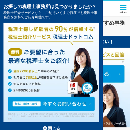
お探しの税理士事務所は見つかりましたか？
税理士紹介サービスなら、ご納得いくまで何度でも税理士事
務所を無料でご紹介可能です。
世田谷代田駅(東京都)
の
顧問税理士
のおすすめ事務
所の一覧
5件掲載中
閉じる