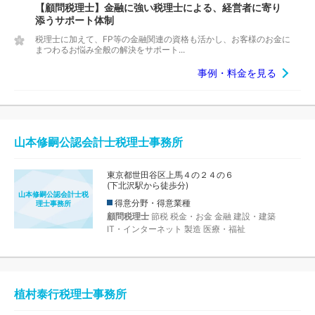
【顧問税理士】金融に強い税理士による、経営者に寄り
添うサポート体制
税理士に加えて、FP等の金融関連の資格も活かし、お客様のお金に
まつわるお悩み全般の解決をサポート...
事例・料金を見る
山本修嗣公認会計士税理士事務所
東京都世田谷区上馬４の２４の６
(下北沢駅から徒歩分)
山本修嗣公認会計士税
得意分野・得意業種
理士事務所
顧問税理士
節税
税金・お金
金融
建設・建築
IT・インターネット
製造
医療・福祉
植村泰行税理士事務所