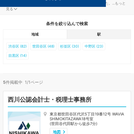
世田谷の世田谷代田駅の顧問税理士事務所が5件見つかりました。
...
もっと
見る
条件を絞り込んで検索
地域
駅
渋谷区 (82)
世田谷区 (48)
杉並区 (30)
中野区 (23)
目黒区 (14)
5
件掲載中 1/1ページ
西川公認会計士・税理士事務所
東京都世田谷区代沢5丁目19番12号 WAVIA
SHIMOKITAZAWA18号室
(世田谷代田駅から徒歩7分)
地図