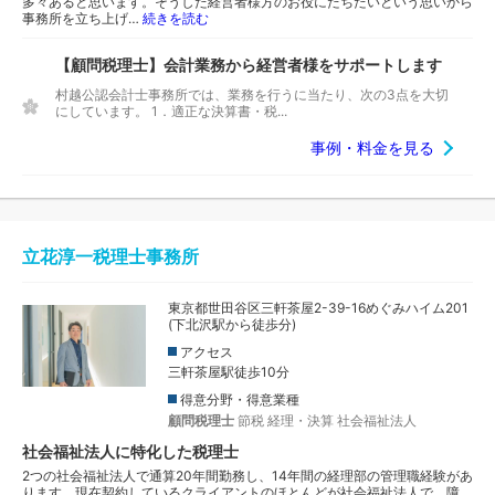
多々あると思います。そうした経営者様方のお役にたちたいという思いから
事務所を立ち上げ…
続きを読む
【顧問税理士】会計業務から経営者様をサポートします
村越公認会計士事務所では、業務を行うに当たり、次の3点を大切
にしています。 1．適正な決算書・税...
事例・料金を見る
立花淳一税理士事務所
東京都世田谷区三軒茶屋2-39-16めぐみハイム201
(下北沢駅から徒歩分)
アクセス
三軒茶屋駅徒歩10分
得意分野・得意業種
顧問税理士
節税
経理・決算
社会福祉法人
社会福祉法人に特化した税理士
2つの社会福祉法人で通算20年間勤務し、14年間の経理部の管理職経験があ
ります。現在契約しているクライアントのほとんどが社会福祉法人で、障