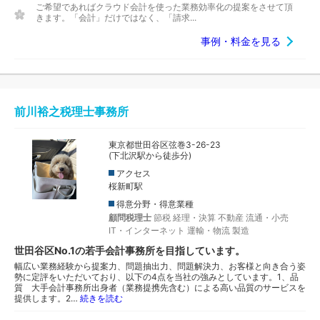
ご希望であればクラウド会計を使った業務効率化の提案をさせて頂
きます。「会計」だけではなく、「請求...
事例・料金を見る
前川裕之税理士事務所
東京都世田谷区弦巻3-26-23
(下北沢駅から徒歩分)
アクセス
桜新町駅
得意分野・得意業種
顧問税理士
節税
経理・決算
不動産
流通・小売
IT・インターネット
運輸・物流
製造
世田谷区No.1の若手会計事務所を目指しています。
幅広い業務経験から提案力、問題抽出力、問題解決力、お客様と向き合う姿
勢に定評をいただいており、以下の4点を当社の強みとしています。1、品
質 大手会計事務所出身者（業務提携先含む）による高い品質のサービスを
提供します。2…
続きを読む