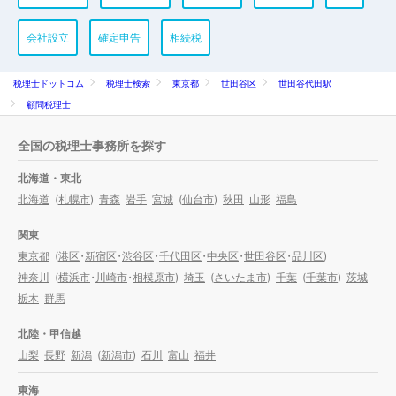
会社設立
確定申告
相続税
税理士ドットコム
税理士検索
東京都
世田谷区
世田谷代田駅
顧問税理士
全国の税理士事務所を探す
北海道・東北
北海道
(
札幌市
)
青森
岩手
宮城
(
仙台市
)
秋田
山形
福島
関東
東京都
(
港区
・
新宿区
・
渋谷区
・
千代田区
・
中央区
・
世田谷区
・
品川区
)
神奈川
(
横浜市
・
川崎市
・
相模原市
)
埼玉
(
さいたま市
)
千葉
(
千葉市
)
茨城
栃木
群馬
北陸・甲信越
山梨
長野
新潟
(
新潟市
)
石川
富山
福井
東海