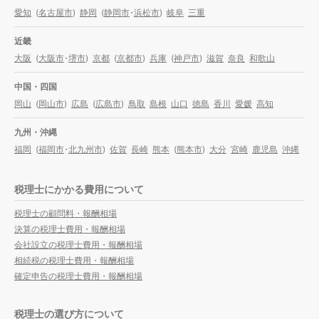
愛知
(
名古屋市
)
静岡
(
静岡市
・
浜松市
)
岐阜
三重
近畿
大阪
(
大阪市
・
堺市
)
京都
(
京都市
)
兵庫
(
神戸市
)
滋賀
奈良
和歌山
中国・四国
岡山
(
岡山市
)
広島
(
広島市
)
鳥取
島根
山口
徳島
香川
愛媛
高知
九州・沖縄
福岡
(
福岡市
・
北九州市
)
佐賀
長崎
熊本
(
熊本市
)
大分
宮崎
鹿児島
沖縄
税理士にかかる費用について
税理士の顧問料・報酬相場
決算の税理士費用・報酬相場
会社設立の税理士費用・報酬相場
相続税の税理士費用・報酬相場
確定申告の税理士費用・報酬相場
税理士の選び方について