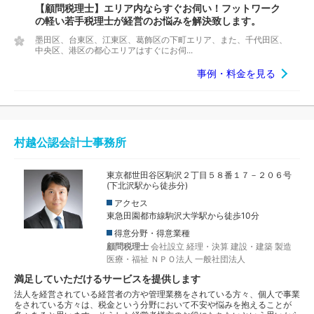
【顧問税理士】エリア内ならすぐお伺い！フットワーク
の軽い若手税理士が経営のお悩みを解決致します。
墨田区、台東区、江東区、葛飾区の下町エリア、また、千代田区、
中央区、港区の都心エリアはすぐにお伺...
事例・料金を見る
村越公認会計士事務所
東京都世田谷区駒沢２丁目５８番１７－２０６号
(下北沢駅から徒歩分)
アクセス
東急田園都市線駒沢大学駅から徒歩10分
得意分野・得意業種
顧問税理士
会社設立
経理・決算
建設・建築
製造
医療・福祉
ＮＰＯ法人
一般社団法人
満足していただけるサービスを提供します
法人を経営されている経営者の方や管理業務をされている方々、個人で事業
をされている方々は、税金という分野において不安や悩みを抱えることが