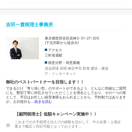
吉田一貴税理士事務所
東京都世田谷区若林3-31-27-205
(下北沢駅から徒歩分)
アクセス
三軒茶屋駅
得意分野・得意業種
資金調達
節税
確定申告
飲食
建設・建築
IT・インターネット
御社のベストパートナーを目指します！！
できるだけ「寄り添い型」のサポートができるよう、どんなに些細なご質問
にも、懇切丁寧に対応させていただくことを理念としており、その一つの形
として、平日はお忙しい経営者様もおられることから、予約制ではあります
が、土日祝日も…
続きを読む
【顧問税理士】低額キャンペーン実施中！！
これまでの大手税理士法人での経験を活かして、中小企業～上場企
業まで幅広く対応可能となっております...