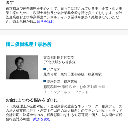
ます
東京都及び神奈川県を中心として、日々ご活躍されている中小企業・個人事
業主様のために、税理士業務及び会計業務全般を請け負っております。会計
監査業務および事業再生コンサルティング業務を数多く経験させていただ
き、売上規模が数…
続きを読む
樋口優樹税理士事務所
東京都世田谷区弦巻
(下北沢駅から徒歩分)
アクセス
最寄り駅：東急田園都市線 桜新町駅
得意分野・得意業種
顧問税理士
節税
税金・お金
不動産
金融
IT・インターネット
ファンド
お金にまつわる悩みをゼロに
・代表税理士が全面対応。・金融業界の豊富なネットワーク・創業フェーズ
の法人様支援に注力・創業３年以内の法人様向けのプランも用意・クラウド
会計対応・決算申告のみ、税務顧問いずれも対応可能・個人、法人問わず税
務相談対応可能…
続きを読む