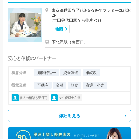
東京都世田谷区代沢5-36-11ファミーユ代沢
2F
(世田谷代田駅から徒歩7分)
地図
下北沢駅（南西口）
安心と信頼のパートナー
得意分野
顧問税理士
資金調達
相続税
得意業種
不動産
金融
飲食
流通・小売
個人の相談も受付可
女性税理士在籍
詳細を見る