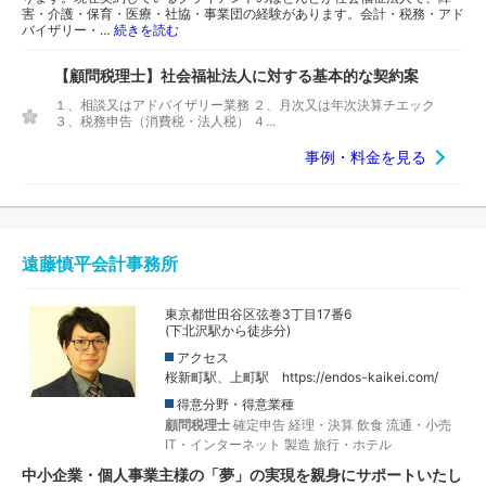
害・介護・保育・医療・社協・事業団の経験があります。会計・税務・アド
バイザリー・…
続きを読む
【顧問税理士】社会福祉法人に対する基本的な契約案
１、相談又はアドバイザリー業務 ２、月次又は年次決算チエック
３、税務申告（消費税・法人税） ４...
事例・料金を見る
遠藤慎平会計事務所
東京都世田谷区弦巻3丁目17番6
(下北沢駅から徒歩分)
アクセス
桜新町駅、上町駅 https://endos-kaikei.com/
得意分野・得意業種
顧問税理士
確定申告
経理・決算
飲食
流通・小売
IT・インターネット
製造
旅行・ホテル
中小企業・個人事業主様の「夢」の実現を親身にサポートいたし