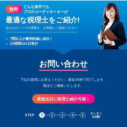
どんな条件でも
無料
プロのコーディネーターが
最適な税理士をご紹介!
あなたのニーズや課題を、お気軽にご相談ください
7割以上
が費用削減に成功！
24時間365日受付
お問い合わせ
下記の質問にお答えください。最短30秒で完了します。
後ほどご連絡いたします。
最短当日に税理士紹介可能！
カンタン
STEP
1
2
3
4
5
30秒