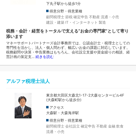
下丸子駅から徒歩1分
得意分野・得意業種
顧問税理士
節税
確定申告
不動産
流通・小売
建設・建築
IT・インターネット
製造
税務・会計・経営をトータルで支える“お金の専門家”として寄り
添います
マネーサポートパートナーズ会計事務所では、公認会計士・税理士としての
専門性を活かし、法人・個人問わず、幅広いお金の課題に対応しています。
税務顧問や決算・申告業務はもちろん、会社設立支援や資金繰りの相談、経
営計画の策定支…
続きを読む
アルファ税理士法人
東京都大田区大森北1-17-2大森センタービル4F
(大森町駅から徒歩分)
アクセス
大森駅・大森海岸駅
得意分野・得意業種
顧問税理士
会社設立
確定申告
不動産
金融
飲食
流通・小売