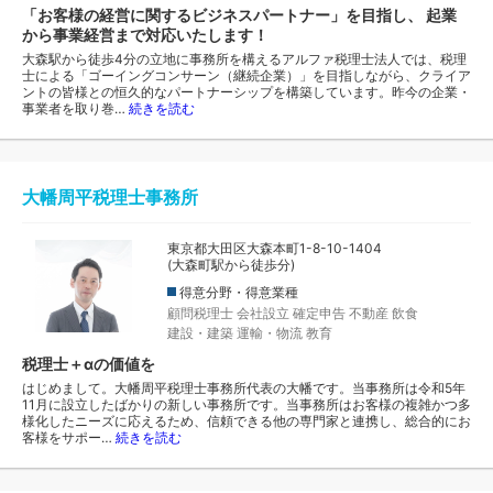
「お客様の経営に関するビジネスパートナー」を目指し、 起業
から事業経営まで対応いたします！
大森駅から徒歩4分の立地に事務所を構えるアルファ税理士法人では、税理
士による「ゴーイングコンサーン（継続企業）」を目指しながら、クライア
ントの皆様との恒久的なパートナーシップを構築しています。昨今の企業・
事業者を取り巻…
続きを読む
大幡周平税理士事務所
東京都大田区大森本町1-8-10-1404
(大森町駅から徒歩分)
得意分野・得意業種
顧問税理士
会社設立
確定申告
不動産
飲食
建設・建築
運輸・物流
教育
税理士＋αの価値を
はじめまして。大幡周平税理士事務所代表の大幡です。当事務所は令和5年
11月に設立したばかりの新しい事務所です。当事務所はお客様の複雑かつ多
様化したニーズに応えるため、信頼できる他の専門家と連携し、総合的にお
客様をサポー…
続きを読む