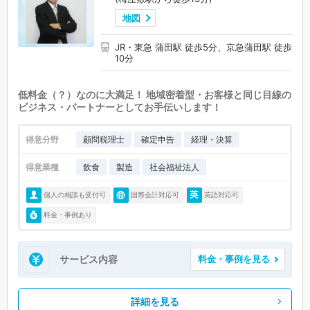
地図
JR・東急 蒲田駅 徒歩5分、京急蒲田駅 徒歩
10分
低料金（？）なのに大満足！ 地域密着型・お客様と同じ目線の
ビジネス・パートナーとしてお手伝いします！
得意分野
顧問税理士
確定申告
経理・決算
得意業種
飲食
製造
社会福祉法人
個人の相談も受付可
国際会計対応可
英語対応可
料金・事例あり
サービス内容
料金・事例を見る
詳細を見る