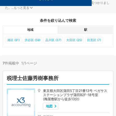
大田区の梅屋敷駅の税金・お金対策を扱う税理士事務所が7件見つかりまし
た。
...
もっと見る
条件を絞り込んで検索
地域
駅
港区 (91)
渋谷区 (59)
品川区 (37)
大田区 (25)
目黒区 (7)
7
件掲載中 1/1ページ
税理士佐藤秀樹事務所
東京都大田区蒲田5丁目21番13号 ペガサス
ステーションプラザ蒲田B2F-18号室
(梅屋敷駅から徒歩13分)
地図