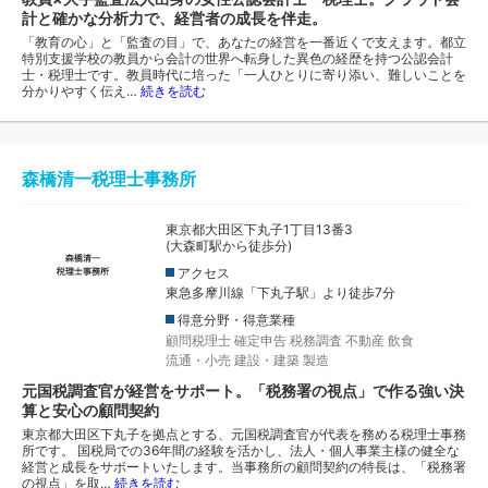
計と確かな分析力で、経営者の成長を伴走。
「教育の心」と「監査の目」で、あなたの経営を一番近くで支えます。都立
特別支援学校の教員から会計の世界へ転身した異色の経歴を持つ公認会計
士・税理士です。教員時代に培った「一人ひとりに寄り添い、難しいことを
分かりやすく伝え…
続きを読む
森橋清一税理士事務所
東京都大田区下丸子1丁目13番3
(大森町駅から徒歩分)
アクセス
東急多摩川線「下丸子駅」より徒歩7分
得意分野・得意業種
顧問税理士
確定申告
税務調査
不動産
飲食
流通・小売
建設・建築
製造
元国税調査官が経営をサポート。「税務署の視点」で作る強い決
算と安心の顧問契約
東京都大田区下丸子を拠点とする、元国税調査官が代表を務める税理士事務
所です。 国税局での36年間の経験を活かし、法人・個人事業主様の健全な
経営と成長をサポートいたします。当事務所の顧問契約の特長は、「税務署
の視点」を取…
続きを読む