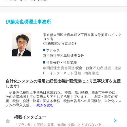
伊藤克也税理士事務所
東京都大田区大森本町２丁目５番６号美原ハイツ２
０２号
(大森町駅から徒歩分)
アクセス
京浜急行平和島駅徒歩２分
得意分野・得意業種
顧問税理士
資金調達
税金・お金
不動産
建設・建築
IT・インターネット
運輸・物流
製造
自計化システムの活用と経営改善計画策定により黒字決算を支援
します!
伊藤克也税理士事務所は東京23区、神奈川県川崎市、横浜市を中心に、
その近隣地域を主な業務エリアとして活動しています。 創業・独立の支
援、税務・会計・決算に関する業務、税務申告書への書面添付、自計化シス
テムの導入支援、…
続きを読む
掲載インタビュー
「プランB」も同時に提案。知識の提供にとどまらない支援を心がけます