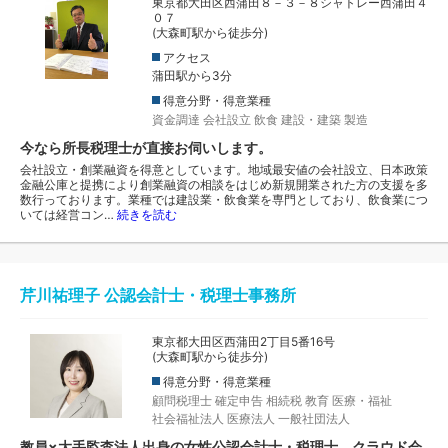
東京都大田区西蒲田８－３－８シャトレー西蒲田４
０７
(大森町駅から徒歩分)
アクセス
蒲田駅から3分
得意分野・得意業種
資金調達
会社設立
飲食
建設・建築
製造
今なら所長税理士が直接お伺いします。
会社設立・創業融資を得意としています。地域最安値の会社設立、日本政策
金融公庫と提携により創業融資の相談をはじめ新規開業された方の支援を多
数行っております。業種では建設業・飲食業を専門としており、飲食業につ
いては経営コン…
続きを読む
芹川祐理子 公認会計士・税理士事務所
東京都大田区西蒲田2丁目5番16号
(大森町駅から徒歩分)
得意分野・得意業種
顧問税理士
確定申告
相続税
教育
医療・福祉
社会福祉法人
医療法人
一般社団法人
教員×大手監査法人出身の女性公認会計士・税理士。クラウド会