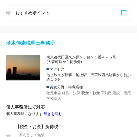
おすすめポイント
東京23区、神奈川県川崎市、横浜市を中心に、その近隣地
域を主な業務エリアとし、毎月の訪問や自計化システムの活
用、経営改善計画策定による黒字決算を支援してくださいま
薄木伸康税理士事務所
す。代表の伊藤 克也先生は、お客様からのご相談事も瞬時
に汲み取り、分かりやすくテンポよくお答えくださいます。
東京都大田区久が原２丁目２５番４－５号
(大森町駅から徒歩分)
アクセス
池上線久が原駅、池上駅、浅草線西馬込駅から徒歩
約１５分
得意分野・得意業種
確定申告
経理・決算
税金・お金
不動産
建設・建築
学校法人
個人事務所にて対応
個人事務所になります
続きを読む
【税金・お金】所得税
原則として無償...