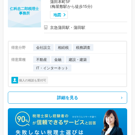
蒲田本町5F
(梅屋敷駅から徒歩15分)
仁科忠二郎税理士
事務所
地図
京急蒲田駅・蒲田駅
得意分野
会社設立
相続税
税務調査
得意業種
不動産
金融
建設・建築
IT・インターネット
個人の相談も受付可
詳細を見る