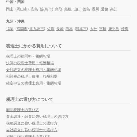
中国・四国
岡山
(
岡山市
)
広島
(
広島市
)
鳥取
島根
山口
徳島
香川
愛媛
高知
九州・沖縄
福岡
(
福岡市
・
北九州市
)
佐賀
長崎
熊本
(
熊本市
)
大分
宮崎
鹿児島
沖縄
税理士にかかる費用について
税理士の顧問料・報酬相場
決算の税理士費用・報酬相場
会社設立の税理士費用・報酬相場
相続税の税理士費用・報酬相場
確定申告の税理士費用・報酬相場
税理士の選び方について
顧問税理士の選び方
資金調達・融資に強い税理士の選び方
税務調査に強い税理士の選び方
会社設立に強い税理士の選び方
相続に強い税理士の選び方