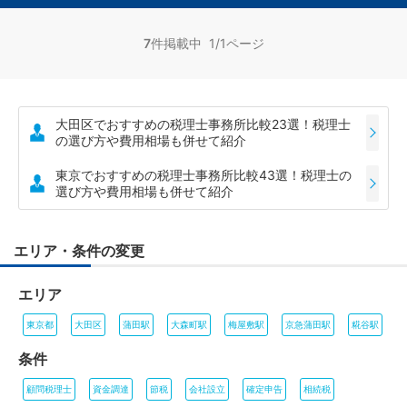
7
件掲載中 1/1ページ
大田区でおすすめの税理士事務所比較23選！税理士
の選び方や費用相場も併せて紹介
東京でおすすめの税理士事務所比較43選！税理士の
選び方や費用相場も併せて紹介
エリア・条件の変更
エリア
東京都
大田区
蒲田駅
大森町駅
梅屋敷駅
京急蒲田駅
糀谷駅
条件
顧問税理士
資金調達
節税
会社設立
確定申告
相続税