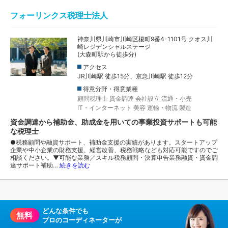
フォーリンクス税理士法人
神奈川県川崎市川崎区榎町9番4-1101号 クオス川
崎レジデンシャルステージ
(大森町駅から徒歩分)
アクセス
JR川崎駅 徒歩15分、京急川崎駅 徒歩12分
得意分野・得意業種
顧問税理士
資金調達
会社設立
流通・小売
IT・インターネット
美容
運輸・物流
製造
資金調達から補助金、助成金を用いての事業投資サポートも可能
な税理士
●税務顧問や融資サポート、補助金支援の実績があります。スタートアップ
企業や中小企業の財務支援、経営改善、税務戦略なども対応可能ですのでご
相談ください。▼可能な業務／スキル税務顧問・決算申告業務融資・資金調
達サポート補助…
続きを読む
どんな条件でも
無料
プロのコーディネーターが