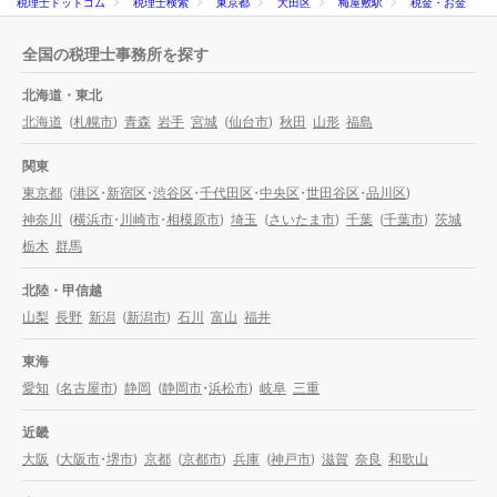
税理士ドットコム
税理士検索
東京都
大田区
梅屋敷駅
税金・お金
全国の税理士事務所を探す
北海道・東北
北海道
(
札幌市
)
青森
岩手
宮城
(
仙台市
)
秋田
山形
福島
関東
東京都
(
港区
・
新宿区
・
渋谷区
・
千代田区
・
中央区
・
世田谷区
・
品川区
)
神奈川
(
横浜市
・
川崎市
・
相模原市
)
埼玉
(
さいたま市
)
千葉
(
千葉市
)
茨城
栃木
群馬
北陸・甲信越
山梨
長野
新潟
(
新潟市
)
石川
富山
福井
東海
愛知
(
名古屋市
)
静岡
(
静岡市
・
浜松市
)
岐阜
三重
近畿
大阪
(
大阪市
・
堺市
)
京都
(
京都市
)
兵庫
(
神戸市
)
滋賀
奈良
和歌山