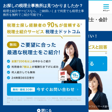
お探しの税理士事務所は見つかりましたか？
税理士紹介サービスなら、ご納得いくまで何度でも税理士事
務所を無料でご紹介可能です。
梅屋敷駅(東京都)
の
税金・お金
を扱う税理士・会計
事務所の一覧
7件掲載中
閉じる