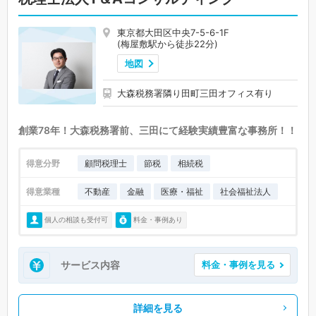
東京都大田区中央7-5-6-1F
(梅屋敷駅から徒歩22分)
地図
大森税務署隣り田町三田オフィス有り
創業78年！大森税務署前、三田にて経験実績豊富な事務所！！
得意分野
顧問税理士
節税
相続税
得意業種
不動産
金融
医療・福祉
社会福祉法人
個人の相談も受付可
料金・事例あり
サービス内容
料金・事例を見る
詳細を見る