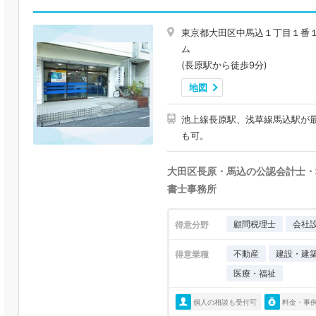
東京都大田区中馬込１丁目１番
ム
(長原駅から徒歩9分)
地図
池上線長原駅、浅草線馬込駅が
も可。
大田区長原・馬込の公認会計士・
書士事務所
顧問税理士
会社
得意分野
不動産
建設・建
得意業種
医療・福祉
個人の相談も受付可
料金・事