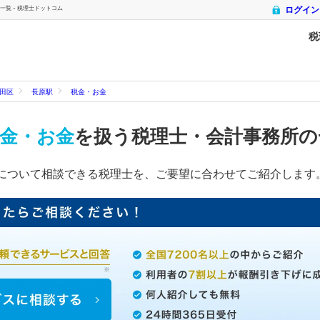
覧 - 税理士ドットコム
ログイン
税
田区
長原駅
税金・お金
金・お金
を扱う税理士・会計事務所
について相談できる税理士を、ご要望に合わせてご紹介します