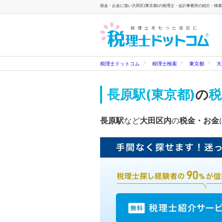
税金・お金に強い大田区(東京都)の税理士・会計事務所の紹介・検索一
税理士ドットコム
税理士検索
東京都
大
長原駅(東京都)
の
税
長原駅
など
大田区内
の
税金・お金