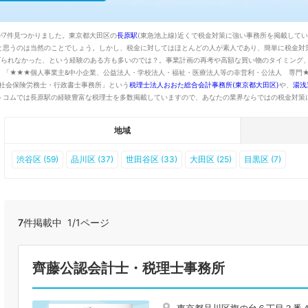
が7件見つかりました。東京都大田区の
長原駅
(東急池上線)近くで税金対策に強い事務所を掲載して
と思うのは当然のことでしょう。しかし、税金に対してはほとんどの人が素人であり、簡単に税金対
げられなかった、という経験のある方も多いのでは？。事業計画の再考や高額な買い物のタイミング
、「★★★個人事業主&中小企業、公益法人・学校法人・福祉・医療法人等の非営利・公法人 専門
社会保険労務士・行政書士事務所」という
税理士法人おおた総合会計事務所(東京都大田区)
や、
湯浅
トコムでは長原駅の経験豊富な税理士を多数掲載していますので、あなたの業界ならではの税金対策
地域
渋谷区 (59)
品川区 (37)
世田谷区 (33)
大田区 (25)
目黒区 (7)
7
件掲載中 1/1ページ
齊藤公認会計士・税理士事務所