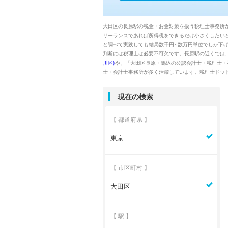
大田区の長原駅の税金・お金対策を扱う税理士事務所
リーランスであれば所得税をできるだけ小さくしたい
と調べて実践しても結局数千円~数万円単位でしか下
判断には税理士は必要不可欠です。長原駅の近くでは
川区)
や、「大田区長原・馬込の公認会計士・税理士・
士・会計士事務所が多く活躍しています。税理士ドッ
現在の検索
【 都道府県 】
東京
【 市区町村 】
大田区
【 駅 】