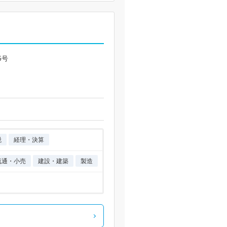
5号
税
経理・決算
流通・小売
建設・建築
製造