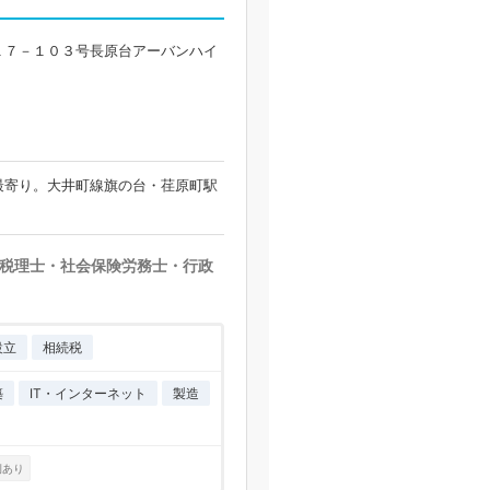
１７－１０３号長原台アーバンハイ
最寄り。大井町線旗の台・荏原町駅
税理士・社会保険労務士・行政
設立
相続税
築
IT・インターネット
製造
例あり