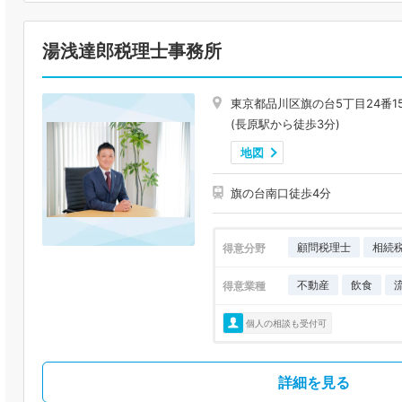
湯浅達郎税理士事務所
東京都品川区旗の台5丁目24番1
(長原駅から徒歩3分)
地図
旗の台南口徒歩4分
顧問税理士
相続
得意分野
不動産
飲食
得意業種
個人の相談も受付可
詳細を見る