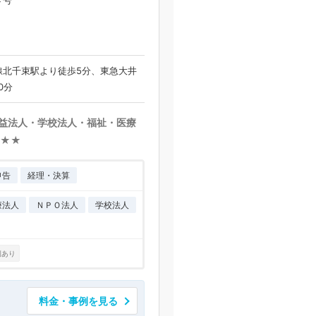
４号
線北千束駅より徒歩5分、東急大井
0分
益法人・学校法人・福祉・医療
★★★
申告
経理・決算
療法人
ＮＰＯ法人
学校法人
例あり
料金・事例を見る