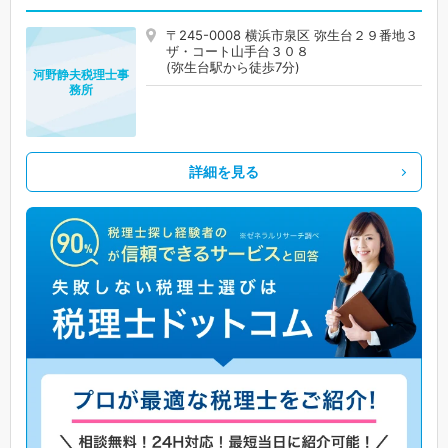
〒245-0008 横浜市泉区 弥生台２９番地３
ザ・コート山手台３０８
(弥生台駅から徒歩7分)
河野静夫税理士事
務所
詳細を見る