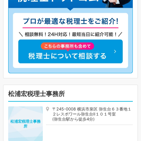
松浦宏税理士事務所
〒245-0008 横浜市泉区 弥生台６３番地１
２レスポワール弥生台Ⅱ１０１号室
(弥生台駅から徒歩4分)
松浦宏税理士事務
所