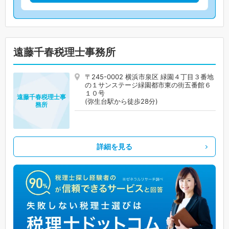
遠藤千春税理士事務所
〒245-0002 横浜市泉区 緑園４丁目３番地
の１サンステージ緑園都市東の街五番館６
１０号
遠藤千春税理士事
(弥生台駅から徒歩28分)
務所
詳細を見る