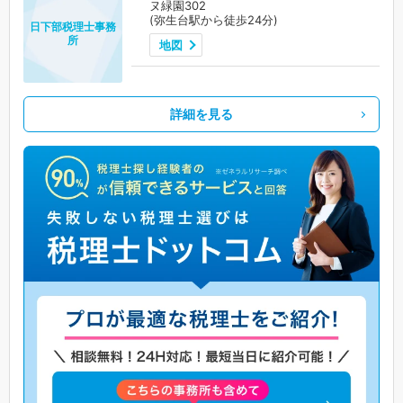
ヌ緑園302
(弥生台駅から徒歩24分)
日下部税理士事務
所
地図
詳細を見る