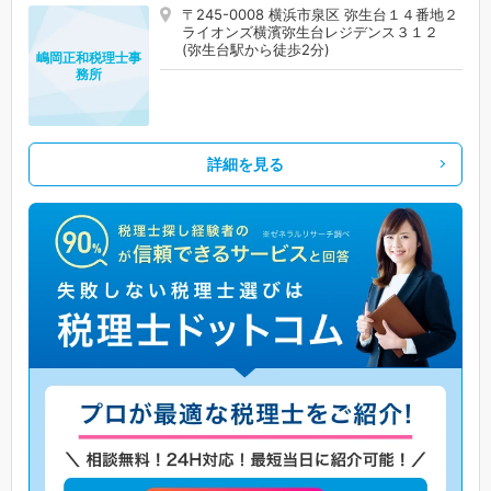
〒245-0008 横浜市泉区 弥生台１４番地２
ライオンズ横濱弥生台レジデンス３１２
(弥生台駅から徒歩2分)
嶋岡正和税理士事
務所
詳細を見る