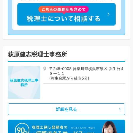
萩原健志税理士事務所
〒245-0008 神奈川県横浜市泉区 弥生台４
８ー１１
(弥生台駅から徒歩5分)
萩原健志税理士事
務所
詳細を見る