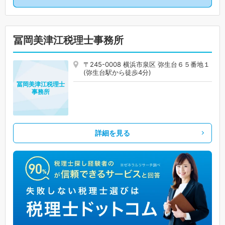
冨岡美津江税理士事務所
〒245-0008 横浜市泉区 弥生台６５番地１
(弥生台駅から徒歩4分)
冨岡美津江税理士
事務所
詳細を見る