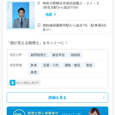
神奈川県横浜市泉区緑園２－３７－２
(弥生台駅から徒歩17分)
地図
相鉄線緑園都市駅から徒歩7分（駐車場4台
あり）
「顔が見える税理士」をモットーに！
得意分野
顧問税理士
確定申告
相続税
得意業種
飲食
流通・小売
運輸・物流
製造
教育
個人の相談も受付可
詳細を見る