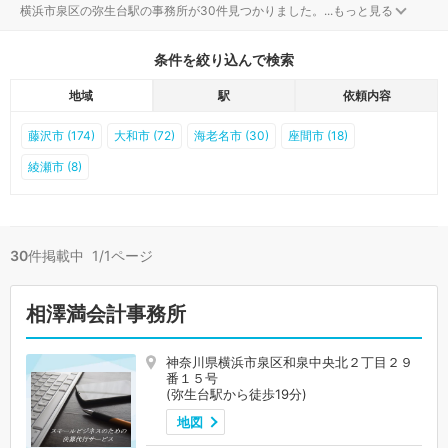
横浜市泉区の弥生台駅の事務所が30件見つかりました。
...
もっと見る
条件を絞り込んで検索
地域
駅
依頼内容
藤沢市 (174)
大和市 (72)
海老名市 (30)
座間市 (18)
綾瀬市 (8)
30
件掲載中 1/1ページ
相澤満会計事務所
神奈川県横浜市泉区和泉中央北２丁目２９
番１５号
(弥生台駅から徒歩19分)
地図