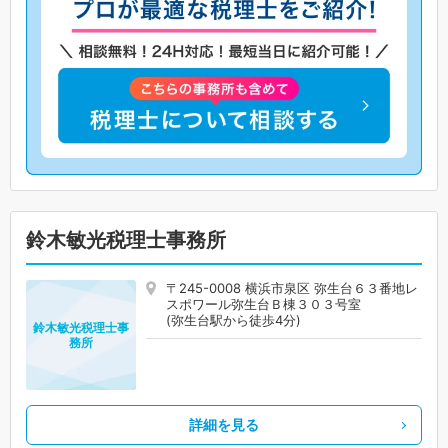
鈴木敏光税理士事務所
〒245-0008 横浜市泉区 弥生台６３番地レ
スポワール弥生台Ｂ棟３０３号室
(弥生台駅から徒歩4分)
鈴木敏光税理士事
務所
詳細を見る