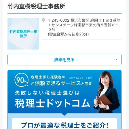
竹内直樹税理士事務所
〒245-0002 横浜市泉区 緑園４丁目３番地
１サンステージ緑園都市東の街５番館８１
０号
竹内直樹税理士事
(弥生台駅から徒歩28分)
務所
詳細を見る