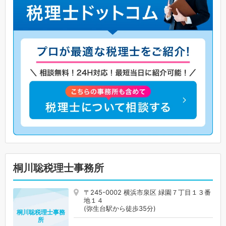
桐川聡税理士事務所
〒245-0002 横浜市泉区 緑園７丁目１３番
地１４
(弥生台駅から徒歩35分)
桐川聡税理士事務
所