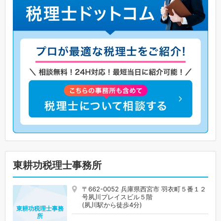
東耕功税理士事務所
〒662-0052 兵庫県西宮市 羽衣町５番１２
号夙川プレイスビル５階
(夙川駅から徒歩4分)
東耕功税理士事務
所