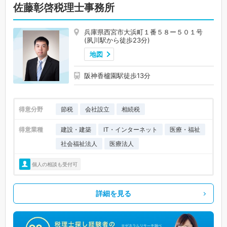
佐藤彰啓税理士事務所
兵庫県西宮市大浜町１番５８ー５０１号
(夙川駅から徒歩23分)
地図
阪神香櫨園駅徒歩13分
得意分野
節税
会社設立
相続税
得意業種
建設・建築
IT・インターネット
医療・福祉
社会福祉法人
医療法人
個人の相談も受付可
詳細を見る