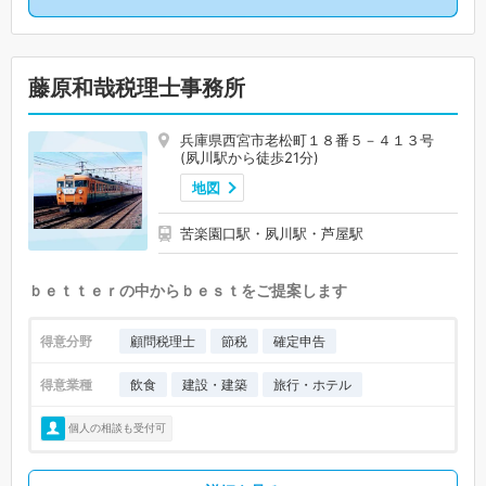
藤原和哉税理士事務所
兵庫県西宮市老松町１８番５－４１３号
(夙川駅から徒歩21分)
地図
苦楽園口駅・夙川駅・芦屋駅
ｂｅｔｔｅｒの中からｂｅｓｔをご提案します
得意分野
顧問税理士
節税
確定申告
得意業種
飲食
建設・建築
旅行・ホテル
個人の相談も受付可