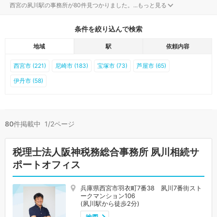
西宮の夙川駅の事務所が80件見つかりました。
...
もっと見る
条件を絞り込んで検索
地域
駅
依頼内容
西宮市 (221)
尼崎市 (183)
宝塚市 (73)
芦屋市 (65)
伊丹市 (58)
80
件掲載中 1/2ページ
税理士法人阪神税務総合事務所 夙川相続サ
ポートオフィス
兵庫県西宮市羽衣町7番38 夙川7番街スト
ークマンション106
(夙川駅から徒歩2分)