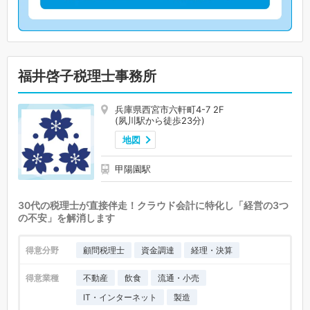
福井啓子税理士事務所
兵庫県西宮市六軒町4-7 2F
(夙川駅から徒歩23分)
地図
甲陽園駅
30代の税理士が直接伴走！クラウド会計に特化し「経営の3つ
の不安」を解消します
得意分野
顧問税理士
資金調達
経理・決算
得意業種
不動産
飲食
流通・小売
IT・インターネット
製造