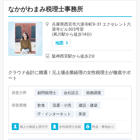
なかがわまみ税理士事務所
兵庫県西宮市六湛寺町9-31 エクセレント六
湛寺ビル303号室
(夙川駅から徒歩14分)
地図
阪神西宮駅から徒歩2分
クラウド会計に精通！元上場企業経理の女性税理士が徹底サポ
ート
得意分野
顧問税理士
会社設立
税務調査
得意業種
飲食
流通・小売
建設・建築
IT・インターネット
美容
個人の相談も受付可
女性税理士在籍
料金・事例あり