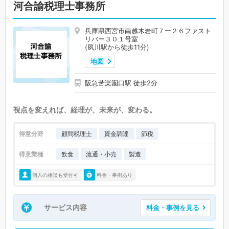
河合諭税理士事務所
兵庫県西宮市南越木岩町７ー２６ファスト
リバー３０１号室
(夙川駅から徒歩11分)
地図
阪急苦楽園口駅 徒歩2分
視点を変えれば、経理が、未来が、変わる。
得意分野
顧問税理士
資金調達
節税
得意業種
飲食
流通・小売
製造
個人の相談も受付可
料金・事例あり
サービス内容
料金・事例を見る