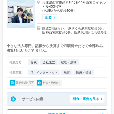
兵庫県西宮市産所町15番14号西宮ロイヤル
ビル403号室
(夙川駅から徒歩10分)
地図
国道2号線沿い、JRさくら夙川駅徒歩5分、
阪神西宮駅徒歩6分、阪急夙川駅にも徒歩圏
小さな法人専門。記帳から決算まで月額料金だけで全部込み、
決算料はいただきません。
得意分野
節税
会社設立
経理・決算
得意業種
IT・インターネット
教育
医療・福祉
国際会計対応可
料金・事例あり
サービス内容
料金・事例を見る