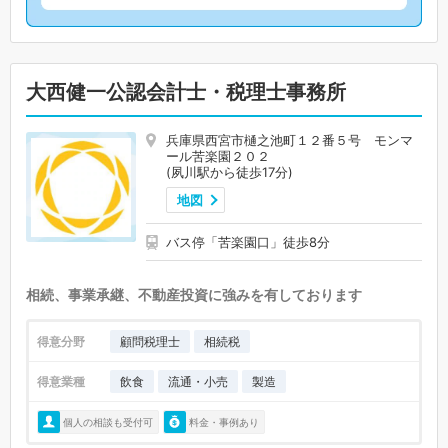
大西健一公認会計士・税理士事務所
兵庫県西宮市樋之池町１２番５号 モンマ
ール苦楽園２０２
(夙川駅から徒歩17分)
地図
バス停「苦楽園口」徒歩8分
相続、事業承継、不動産投資に強みを有しております
得意分野
顧問税理士
相続税
得意業種
飲食
流通・小売
製造
個人の相談も受付可
料金・事例あり