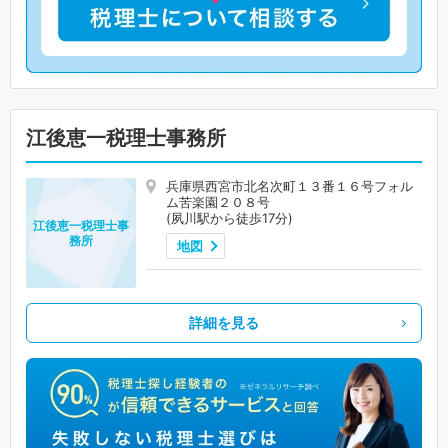
江後恵一税理士事務所
兵庫県西宮市北名次町１３番１６号フォル
ム苦楽園２０８号
(夙川駅から徒歩17分)
江後恵一税理士事
務所
地図
詳細を見る