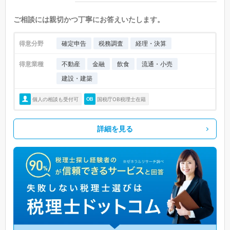
ご相談には親切かつ丁寧にお答えいたします。
得意分野
確定申告
税務調査
経理・決算
得意業種
不動産
金融
飲食
流通・小売
建設・建築
個人の相談も受付可
国税庁OB税理士在籍
詳細を見る