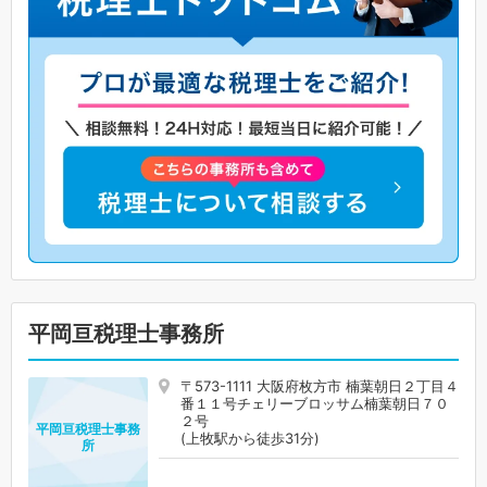
平岡亘税理士事務所
〒573-1111 大阪府枚方市 楠葉朝日２丁目４
番１１号チェリーブロッサム楠葉朝日７０
２号
平岡亘税理士事務
(上牧駅から徒歩31分)
所