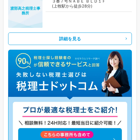
３番７号ＮＡＢＥ ＢＬＤ１Ｆ
(上牧駅から徒歩28分)
渡部高之税理士事
務所
詳細を見る