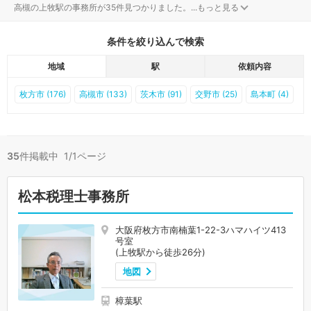
高槻の上牧駅の事務所が35件見つかりました。
...
もっと見る
条件を絞り込んで検索
地域
駅
依頼内容
枚方市 (176)
高槻市 (133)
茨木市 (91)
交野市 (25)
島本町 (4)
35
件掲載中 1/1ページ
松本税理士事務所
大阪府枚方市南楠葉1-22-3ハマハイツ413
号室
(上牧駅から徒歩26分)
地図
樟葉駅