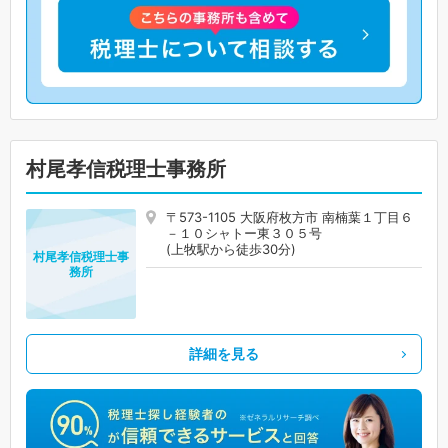
村尾孝信税理士事務所
〒573-1105 大阪府枚方市 南楠葉１丁目６
－１０シャトー東３０５号
(上牧駅から徒歩30分)
村尾孝信税理士事
務所
詳細を見る