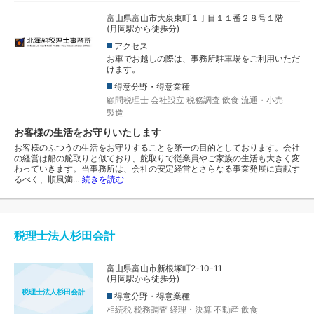
富山県富山市大泉東町１丁目１１番２８号１階
(月岡駅から徒歩分)
アクセス
お車でお越しの際は、事務所駐車場をご利用いただ
けます。
得意分野・得意業種
顧問税理士
会社設立
税務調査
飲食
流通・小売
製造
お客様の生活をお守りいたします
お客様のふつうの生活をお守りすることを第一の目的としております。会社
の経営は船の舵取りと似ており、舵取りで従業員やご家族の生活も大きく変
わっていきます。当事務所は、会社の安定経営とさらなる事業発展に貢献す
るべく、順風満…
続きを読む
税理士法人杉田会計
富山県富山市新根塚町2-10-11
(月岡駅から徒歩分)
税理士法人杉田会計
得意分野・得意業種
相続税
税務調査
経理・決算
不動産
飲食