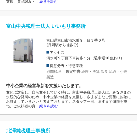
支援、資産譲渡・…
続きを読む
富山中央税理士法人 いいもり事務所
富山県富山市清水町９丁目３番６号
(月岡駅から徒歩分)
アクセス
清水町９丁目下車徒歩１分（駐車場10台あり）
得意分野・得意業種
顧問税理士
確定申告
経理・決算
飲食
流通・小売
製造
中小企業の経営革新を支援いたします。
変化に対応し、自ら変革していく時代。富山中央税理士法人は、みなさまの
永続的な発展のため、中小企業の経営を支援し、さまざまなご要望に的確に
お答えしていきたいと考えております。スタッフ一同、ますます研鑽を重
ね、ご依頼者の身…
続きを読む
北澤純税理士事務所