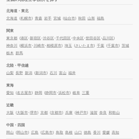
北海道・東北
北海道
(
札幌市
)
青森
岩手
宮城
(
仙台市
)
秋田
山形
福島
関東
東京都
(
港区
・
新宿区
・
渋谷区
・
千代田区
・
中央区
・
世田谷区
・
品川区
)
神奈川
(
横浜市
・
川崎市
・
相模原市
)
埼玉
(
さいたま市
)
千葉
(
千葉市
)
茨城
栃木
群馬
北陸・甲信越
山梨
長野
新潟
(
新潟市
)
石川
富山
福井
東海
愛知
(
名古屋市
)
静岡
(
静岡市
・
浜松市
)
岐阜
三重
近畿
大阪
(
大阪市
・
堺市
)
京都
(
京都市
)
兵庫
(
神戸市
)
滋賀
奈良
和歌山
中国・四国
岡山
(
岡山市
)
広島
(
広島市
)
鳥取
島根
山口
徳島
香川
愛媛
高知