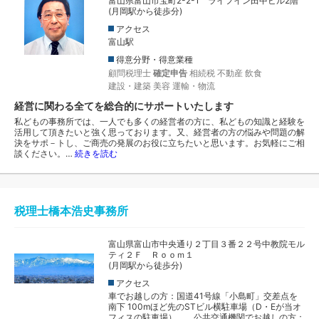
富山県富山市宝町2-2-1 ライフイン田中ビル2階
(月岡駅から徒歩分)
アクセス
富山駅
得意分野・得意業種
顧問税理士
確定申告
相続税
不動産
飲食
建設・建築
美容
運輸・物流
経営に関わる全てを総合的にサポートいたします
私どもの事務所では、一人でも多くの経営者の方に、私どもの知識と経験を
活用して頂きたいと強く思っております。又、経営者の方の悩みや問題の解
決をサポ－トし、ご商売の発展のお役に立ちたいと思います。お気軽にご相
談ください。…
続きを読む
税理士橋本浩史事務所
富山県富山市中央通り２丁目３番２２号中教院モル
ティ２Ｆ Ｒｏｏｍ１
(月岡駅から徒歩分)
アクセス
車でお越しの方：国道41号線「小島町」交差点を
南下 100mほど先のSTビル横駐車場（D・Eが当オ
フィスの駐車場） 公共交通機関でお越しの方：