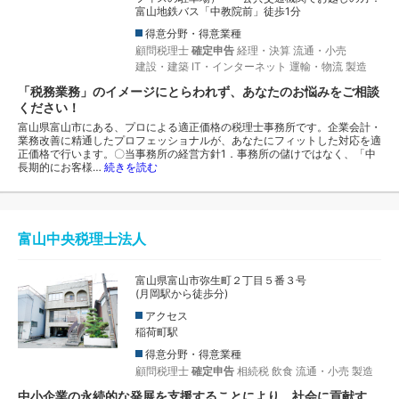
富山地鉄バス「中教院前」徒歩1分
得意分野・得意業種
顧問税理士
確定申告
経理・決算
流通・小売
建設・建築
IT・インターネット
運輸・物流
製造
「税務業務」のイメージにとらわれず、あなたのお悩みをご相談
ください！
富山県富山市にある、プロによる適正価格の税理士事務所です。企業会計・
業務改善に精通したプロフェッショナルが、あなたにフィットした対応を適
正価格で行います。〇当事務所の経営方針1．事務所の儲けではなく、「中
長期的にお客様…
続きを読む
富山中央税理士法人
富山県富山市弥生町２丁目５番３号
(月岡駅から徒歩分)
アクセス
稲荷町駅
得意分野・得意業種
顧問税理士
確定申告
相続税
飲食
流通・小売
製造
中小企業の永続的な発展を支援することにより、社会に貢献す