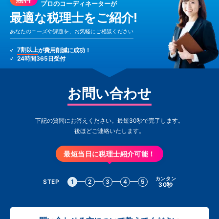
プロのコーディネーターが
最適な税理士をご紹介!
あなたのニーズや課題を、お気軽にご相談ください
7割以上
が費用削減に成功！
24時間365日受付
お問い合わせ
下記の質問にお答えください。最短30秒で完了します。
後ほどご連絡いたします。
最短当日に税理士紹介可能！
カンタン
STEP
1
2
3
4
5
30秒