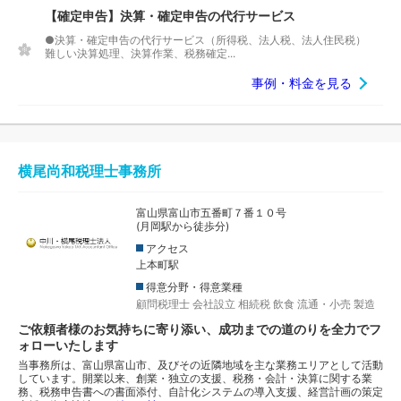
【確定申告】決算・確定申告の代行サービス
●決算・確定申告の代行サービス（所得税、法人税、法人住民税）
難しい決算処理、決算作業、税務確定...
事例・料金を見る
横尾尚和税理士事務所
富山県富山市五番町７番１０号
(月岡駅から徒歩分)
アクセス
上本町駅
得意分野・得意業種
顧問税理士
会社設立
相続税
飲食
流通・小売
製造
ご依頼者様のお気持ちに寄り添い、成功までの道のりを全力でフ
ォローいたします
当事務所は、富山県富山市、及びその近隣地域を主な業務エリアとして活動
しています。開業以来、創業・独立の支援、税務・会計・決算に関する業
務、税務申告書への書面添付、自計化システムの導入支援、経営計画の策定