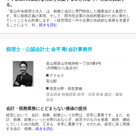
る。
「富山中央税理士法人」は、税務と会計に専門特化した職業会計人集団で
す。常に租税正義の実現、そして、関与先企業の永続的繁栄のために奉仕し
ていくことをお約束します。＜経営理念＞中小企業の永続的な発展を支援す
ることにより、社…
続きを読む
税理士・公認会計士 金平 剛 会計事務所
富山県富山市桃井町一丁目5番9号
(月岡駅から徒歩分)
アクセス
富山駅
得意分野・得意業種
資金調達
税務調査
経理・決算
飲食
建設・建築
美容
会計・税務業務にとどまらない価値の提供
経営において、会計、税務、財務という分野は、非常に重要です。また、会
計、税務、財務といった分野のみならず、経営そのものを発展、維持、継続
していくための知恵、工夫も、非常に重要です。そのため、経営に深く関係
する会計、税務…
続きを読む