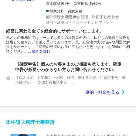
富山駅徒歩5分、新富町駅徒歩2分
得意分野・得意業種
顧問税理士
確定申告
経理・決算
不動産
飲食
建設・建築
IT・インターネット
ファンド
経営に関わる全てを総合的にサポートいたします。
私どもの事務所では、一人でも多くの経営者の方に、私どもの知識と経験を
活用して頂きたいと強く思っております。又、経営者の方の悩みや問題の解
決をサポートし、ご商売の発展のお役に立ちたいと思います。お気軽にご相
談ください。…
続きを読む
【確定申告】個人のお客さまのご相談も承ります。確定
申告が必要かわからない方もお問い合わせください。
【個人サポ－ト業務】 ・相続、贈与に関する相談（相続税申告、贈
与税申告） ・譲渡所得相談申告 ・...
事例・料金を見る
田中道夫税理士事務所