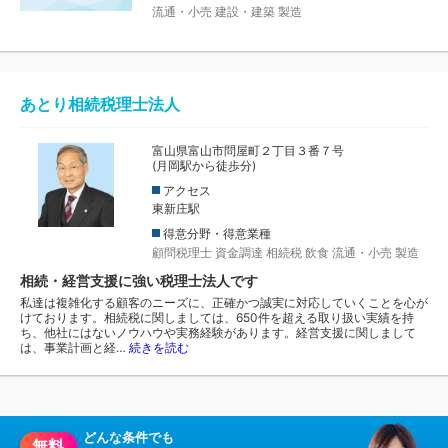
流通・小売
建設・建築
製造
あとり相続税理士法人
富山県富山市問屋町２丁目３番７号
(月岡駅から徒歩分)
アクセス
東新庄駅
得意分野・得意業種
顧問税理士
資金調達
相続税
飲食
流通・小売
製造
相続・経営支援に強い税理士法人です
私達は複雑化する顧客のニーズに、正確かつ誠実に対応していくことを心が
けております。相続税に関しましては、650件を超える取り扱い実績を持
ち、他社にはないノウハウや実務経験があります。経営支援に関しまして
は、事業計画と経…
続きを読む
どんな条件でも
無料