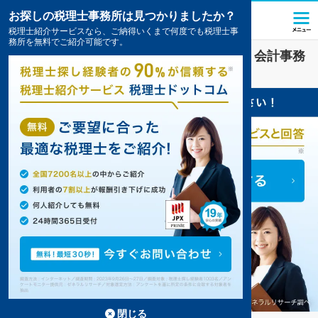
お探しの税理士事務所は見つかりましたか？
税理士紹介サービスなら、ご納得いくまで何度でも税理士事
務所を無料でご紹介可能です。
大庄駅(富山県)
の
確定申告
を扱う税理士・会計事務
所の一覧
閉じる