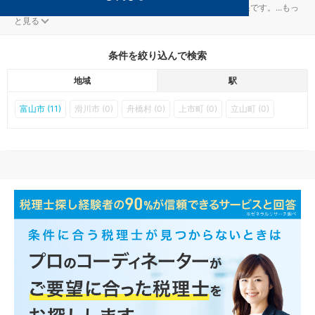
富山市の大庄駅の確定申告対策を扱う税理士事務所の検索結果です。
...
もっ
と見る
条件を絞り込んで検索
地域
駅
富山市 (11)
滑川市 (0)
舟橋村 (0)
上市町 (0)
立山町 (0)