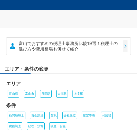
富山でおすすめの税理士事務所比較19選！税理士の
選び方や費用相場も併せて紹介
エリア・条件の変更
エリア
富山県
富山市
月岡駅
大庄駅
上滝駅
条件
顧問税理士
資金調達
節税
会社設立
確定申告
相続税
税務調査
経理・決算
税金・お金