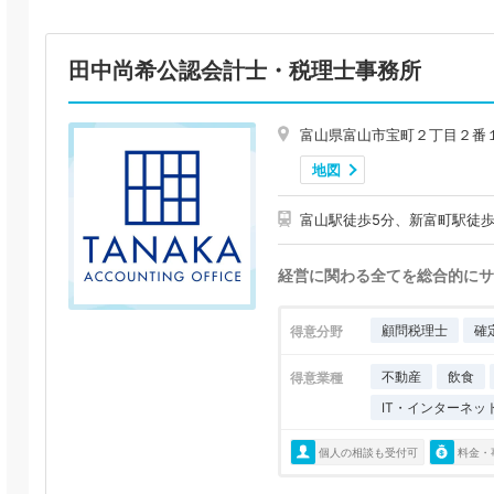
田中尚希公認会計士・税理士事務所
富山県富山市宝町２丁目２番
地図
富山駅徒歩5分、新富町駅徒歩
経営に関わる全てを総合的にサ
顧問税理士
確
得意分野
不動産
飲食
得意業種
IT・インターネッ
個人の相談も受付可
料金・