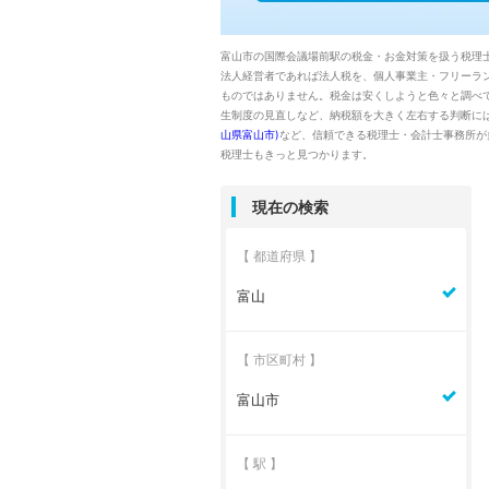
富山市の国際会議場前駅の税金・お金対策を扱う税理
法人経営者であれば法人税を、個人事業主・フリーラ
ものではありません。税金は安くしようと色々と調べ
生制度の見直しなど、納税額を大きく左右する判断に
山県富山市)
など、信頼できる税理士・会計士事務所が
税理士もきっと見つかります。
現在の検索
【 都道府県 】
富山
【 市区町村 】
富山市
【 駅 】