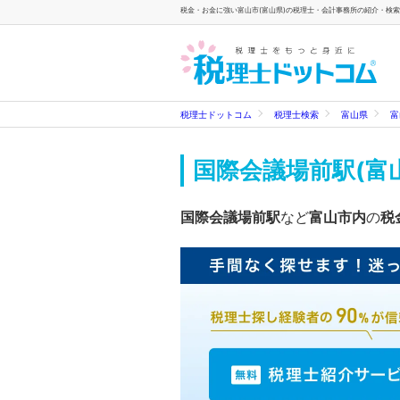
税金・お金に強い富山市(富山県)の税理士・会計事務所の紹介・検索一
税理士ドットコム
税理士検索
富山県
富
国際会議場前駅(富
国際会議場前駅
など
富山市内
の
税