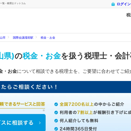
覧 - 税理士ドットコム
ログイン
税
山市
国際会議場前駅
税金・お金
山県)
の
税金・お金
を扱う税理士・会計
金・お金
について相談できる税理士を、ご要望に合わせてご紹