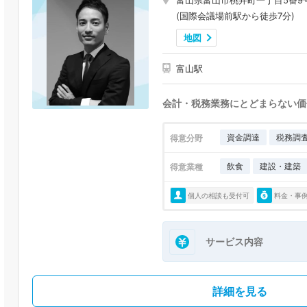
富山県富山市桃井町一丁目5番9
(国際会議場前駅から徒歩7分)
地図
富山駅
会計・税務業務にとどまらない価
資金調達
税務調
得意分野
飲食
建設・建築
得意業種
個人の相談も受付可
料金・事
サービス内容
詳細を見る