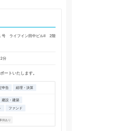
１号 ライフイン田中ビルⅡ 2階
2分
ポートいたします。
定申告
経理・決算
建設・建築
ト
ファンド
事例あり