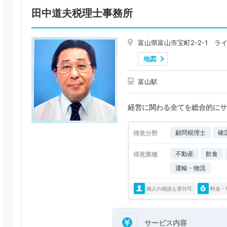
田中道夫税理士事務所
富山県富山市宝町2-2-1 ラ
地図
富山駅
経営に関わる全てを総合的にサ
顧問税理士
確
得意分野
不動産
飲食
得意業種
運輸・物流
個人の相談も受付可
料金・
サービス内容