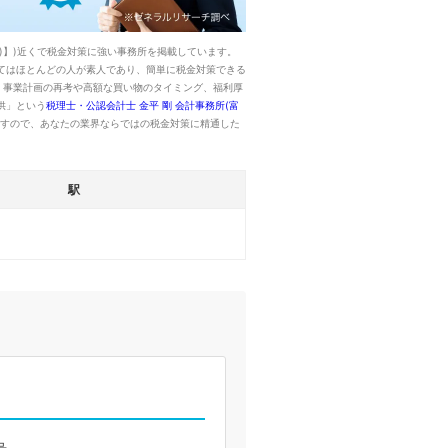
線)】)近くで税金対策に強い事務所を掲載しています。
てはほとんどの人が素人であり、簡単に税金対策できる
。事業計画の再考や高額な買い物のタイミング、福利厚
供」という
税理士・公認会計士 金平 剛 会計事務所(富
すので、あなたの業界ならではの税金対策に精通した
駅