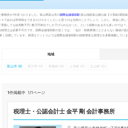
士事務所が1件見つかりました。富山県富山市の
国際会議場前駅
(富山地鉄富山都心線【３系統(環状
ンスであれば所得税をできるだけ小さくしたいと思うのは当然のことでしょう。しかし、税金に対し
て実践しても結局数千円~数万円単位でしか下げられなかった、という経験のある方も多いのでは？
は税理士は必要不可欠です。国際会議場前駅の近くでは、「会計・税務業務にとどまらない価値の提
多く活躍しています。税理士ドットコムでは国際会議場前駅の経験豊富な税理士を多数掲載していま
地域
富山市 (8)
滑川市 (0)
舟橋村 (0)
上市町 (0)
立山町 (0)
1
件掲載中 1/1ページ
税理士・公認会計士 金平 剛 会計事務所