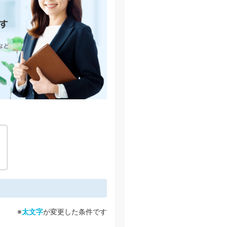
※
太文字
が変更した条件です