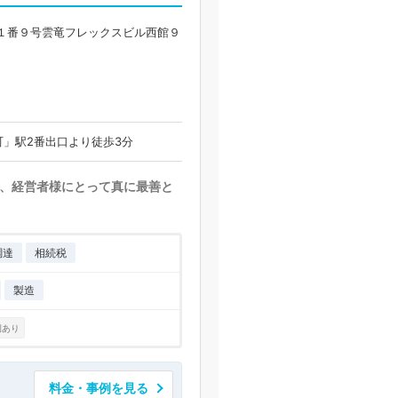
１番９号雲竜フレックスビル西館９
」駅2番出口より徒歩3分
、経営者様にとって真に最善と
調達
相続税
製造
例あり
料金・事例を見る