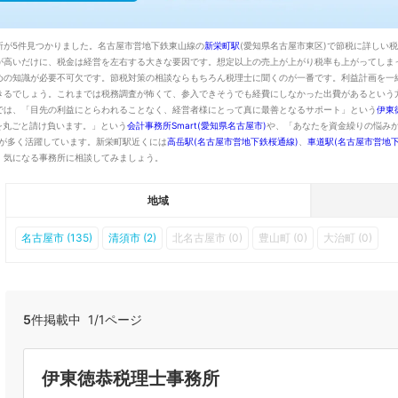
所が5件見つかりました。名古屋市営地下鉄東山線の
新栄町駅
(愛知県名古屋市東区)で節税に詳しい
が高いだけに、税金は経営を左右する大きな要因です。想定以上の売上が上がり税率も上がってしま
めの知識が必要不可欠です。節税対策の相談ならもちろん税理士に聞くのが一番です。利益計画を一
きるでしょう。これまでは税務調査が怖くて、参入できそうでも経費にしなかった出費があるという
では、「目先の利益にとらわれることなく、経営者様にとって真に最善となるサポート」という
伊東
を丸ごと請け負います。」という
会計事務所Smart(愛知県名古屋市)
や、「あなたを資金繰りの悩み
が多く活躍しています。新栄町駅近くには
高岳駅(名古屋市営地下鉄桜通線)
、
車道駅(名古屋市営地下
、気になる事務所に相談してみましょう。
地域
名古屋市 (135)
清須市 (2)
北名古屋市 (0)
豊山町 (0)
大治町 (0)
5
件掲載中 1/1ページ
伊東徳恭税理士事務所