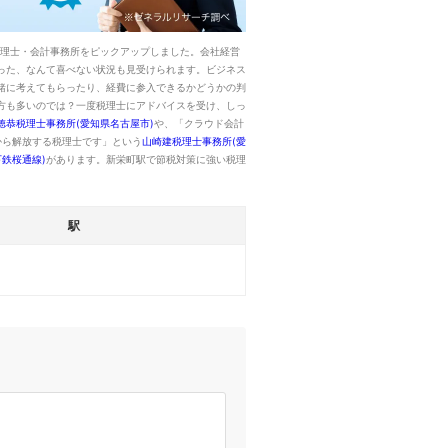
税理士・会計事務所をピックアップしました。会社経営
った、なんて喜べない状況も見受けられます。ビジネス
緒に考えてもらったり、経費に参入できるかどうかの判
方も多いのでは？一度税理士にアドバイスを受け、しっ
徳恭税理士事務所(愛知県名古屋市)
や、「クラウド会計
から解放する税理士です」という
山崎建税理士事務所(愛
鉄桜通線)
があります。新栄町駅で節税対策に強い税理
駅