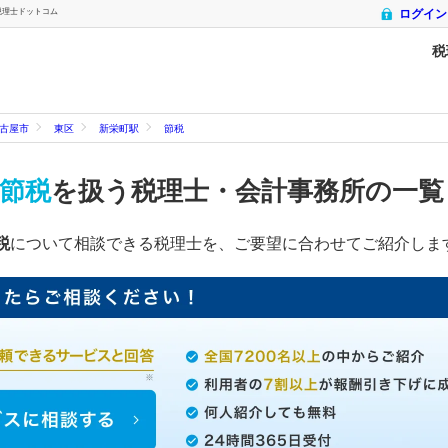
税理士ドットコム
ログイン
税
古屋市
東区
新栄町駅
節税
節税
を扱う税理士・会計事務所の一
税
について相談できる税理士を、ご要望に合わせてご紹介しま