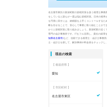
名古屋市東区の新栄町駅の節税対策を扱う税理士事務
をしていると誰もが一度は悩む節税対策。日本の税率
を円滑に回すには、納税額を上手くコントールするた
断を任せることで、安心して事業に取り組むことがで
かりと節税対策に取り組みましょう。新栄町駅の近く
専門の会計事務所です。ITをフル活用し、貴社の経理
知県名古屋市)
など、信頼できる税理士・会計士事務所
士・会計士を探して、解決事例や料金表をチェックし
現在の検索
【 都道府県 】
愛知
【 市区町村 】
名古屋市東区