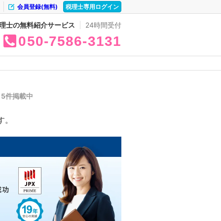
会員登録(無料)
税理士専用ログイン
理士の無料紹介サービス
24時間受付
050
7586
3131
覧
5件掲載中
す。