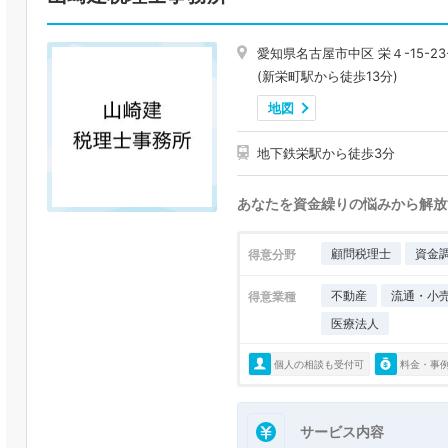
愛知県名古屋市中区 栄４-15-23-
(新栄町駅から徒歩13分)
地図
地下鉄栄駅から徒歩3分
あなたを資金繰りの悩みから解放
顧問税理士
資金
得意分野
不動産
流通・小
得意業種
医療法人
個人の相談も受付可
料金・事
サービス内容