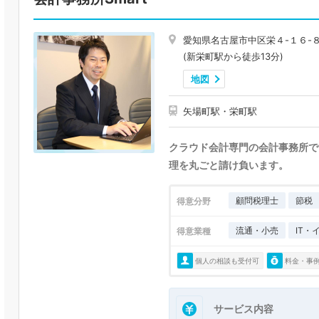
愛知県名古屋市中区栄４-１６-
(新栄町駅から徒歩13分)
地図
矢場町駅・栄町駅
クラウド会計専門の会計事務所で
理を丸ごと請け負います。
顧問税理士
節税
得意分野
流通・小売
IT・
得意業種
個人の相談も受付可
料金・事
サービス内容