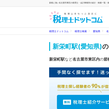
節税に強い名古屋市東区の税理士・会計事務所の紹介・検索一覧 - 
税理士ドットコム
税理士検索
愛知県
名
新栄町駅(愛知県)
の
新栄町駅
など
名古屋市東区内
の
節