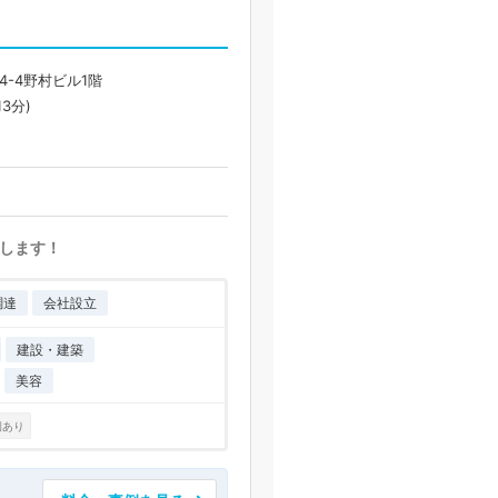
-4野村ビル1階
3分)
します！
調達
会社設立
建設・建築
美容
例あり