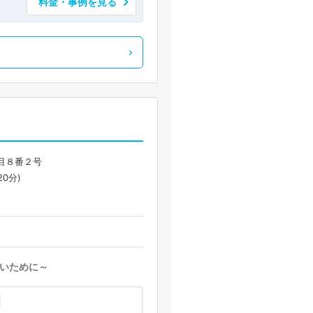
料金・事例を見る
目８番２号
0分)
いために～