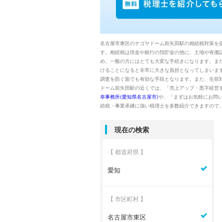
名古屋市東区のナゴヤドーム前矢田駅の相続税対策を
す。相続税は現金や銀行の預貯金の他に、土地や有価
め、一般の方にはとても大変な手続きになります。ま
けることになると非常に大きな負担となってしまいま
調査を防ぐ面でも有効な手段となります。また、生前
ドーム前矢田駅の近くでは、「売上アップ・黒字経営
幸事務所(愛知県名古屋市)
や、「まずはお気軽にお問
続税・事業承継に強い税理士を多数紹介できますので
現在の検索
【 都道府県 】
愛知
【 市区町村 】
名古屋市東区