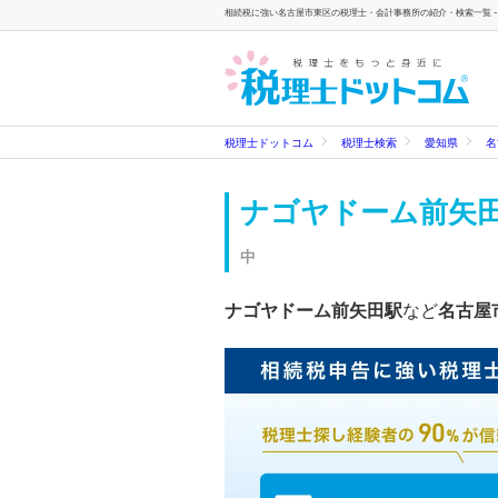
相続税に強い名古屋市東区の税理士・会計事務所の紹介・検索一覧 -
税理士ドットコム
税理士検索
愛知県
名
ナゴヤドーム前矢田
中
ナゴヤドーム前矢田駅
など
名古屋