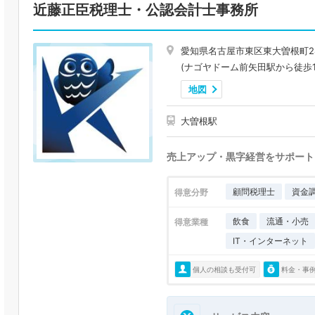
近藤正臣税理士・公認会計士事務所
愛知県名古屋市東区東大曽根町24
(ナゴヤドーム前矢田駅から徒歩1
地図
大曽根駅
売上アップ・黒字経営をサポート
顧問税理士
資金
得意分野
飲食
流通・小売
得意業種
IT・インターネット
個人の相談も受付可
料金・事