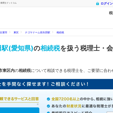
 税理士ドットコム
ログイン
税
古屋市
東区
ナゴヤドーム前矢田駅
相続税
駅(愛知県)
の
相続税
を扱う税理士・
市東区内
の
相続税
について相談できる税理士を、ご要望に合わ