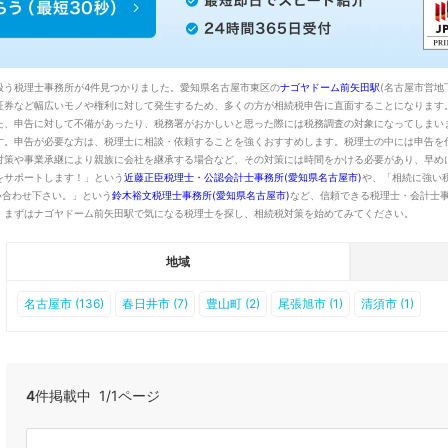
扱う税理士事務所が4件見つかりました。愛知県名古屋市東区の
ナゴヤドーム前矢田駅
(名古屋市営地
証券など幅広いモノや権利に対して発生するため、多くの方が相続税申告に直面することになります
た、申告に対して不備があったり、税務署がおかしいと思った際には税務調査の対象になってしまい
す。申告が必要な方は、税理士に相談・依頼することを強くおすすめします。税理士の中には申告を
対策や事業承継により親族に会社を継承する場合など、その対策には時間をかける必要があり、早め
をサポートします！」という
近藤正臣税理士・公認会計士事務所(愛知県名古屋市)
や、「相続に強い
い合わせ下さい。」という
鈴木裕文税理士事務所(愛知県名古屋市)
など、信頼できる税理士・会計士
、まずはナゴヤドーム前矢田駅で気になる税理士を探し、相続税対策を始めてみてください。
地域
名古屋市 (136)
春日井市 (7)
豊山町 (2)
尾張旭市 (1)
清須市 (1)
4
件掲載中 1/1ページ