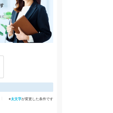
※
太文字
が変更した条件です