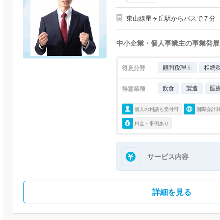
東山線星ヶ丘駅からバスで７分
中小企業・個人事業主の事業発展
顧問税理士
相続
得意分野
飲食
製造
医
得意業種
個人の相談も受付可
国際会計
料金・事例あり
サービス内容
詳細を見る