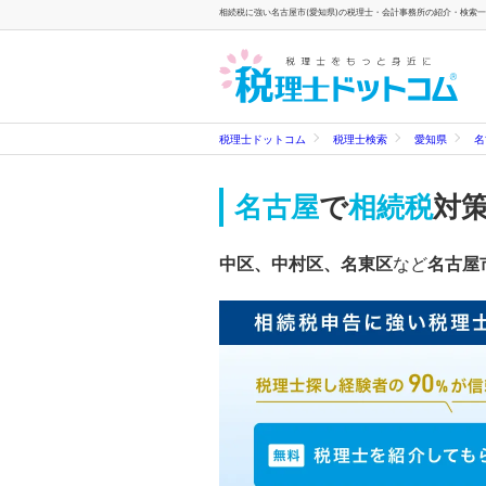
相続税に強い名古屋市(愛知県)の税理士・会計事務所の紹介・検索一覧
税理士ドットコム
税理士検索
愛知県
名
名古屋
で
相続税
対
中区、中村区、名東区
など
名古屋