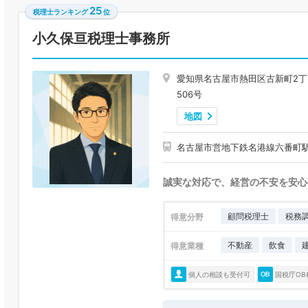
25
税理士ランキング
位
小久保亘税理士事務所
愛知県名古屋市熱田区古新町2丁
506号
地図
名古屋市営地下鉄名港線六番町駅
誠実な対応で、経営の不安を安心
顧問税理士
税務
得意分野
不動産
飲食
得意業種
個人の相談も受付可
国税庁OB