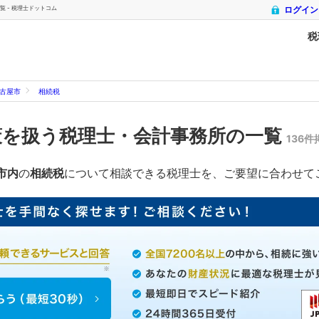
 - 税理士ドットコム
ログイン
税
古屋市
相続税
策を扱う税理士・会計事務所の一覧
136
市内
の
相続税
について相談できる税理士を、ご要望に合わせて