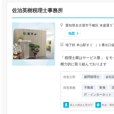
佐治英樹税理士事務所
愛知県名古屋市千種区 末盛通５
地図
地下鉄 本山駅すぐ （ １番出口
「 税理士業はサービス業 」 を
精力的に取り組んでおります
顧問税理士
会社
得意分野
不動産
飲食
得意業種
IT・インターネット
個人の相談も受付可
料金・事