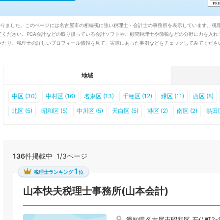
つかりました。このページには名古屋市の相続税に強い税理士・会計士の事務所を表示しています。税
てください。PCA会計などの取り扱っている会計ソフトや、顧問税理士や節税などの分野に力を入れ
たり、税理士の詳しいプロフィール情報を見て、実際にあった事例などをチェックしてみてください
地域
中区 (30)
中村区 (16)
名東区 (13)
千種区 (12)
緑区 (11)
西区 (8)
北区 (5)
昭和区 (5)
中川区 (5)
天白区 (5)
港区 (2)
南区 (2)
熱田区
136
件掲載中 1/3ページ
1
税理士ランキング
位
山本快夫税理士事務所(山本会計)
愛知県名古屋市昭和区 石仏町2