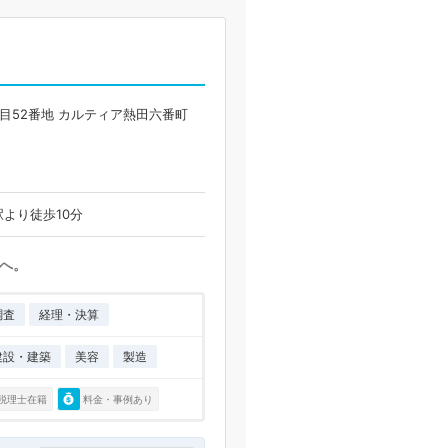
目52番地 カルティア熱田六番町
より徒歩10分
へ。
調査
経理・決算
建設・建築
美容
製造
税理士在籍
料金・事例あり