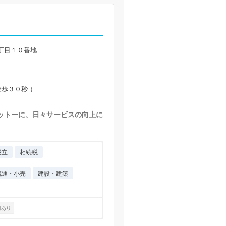
丁目１０番地
徒歩３０秒 ）
モットーに、日々サービスの向上に
設立
相続税
流通・小売
建設・建築
例あり