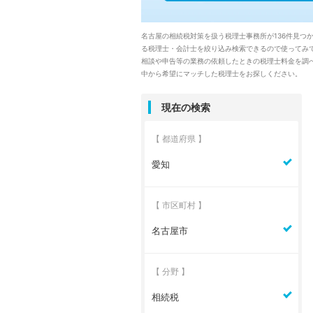
名古屋の相続税対策を扱う税理士事務所が136件見
る税理士・会計士を絞り込み検索できるので使ってみ
相談や申告等の業務の依頼したときの税理士料金を調べ
中から希望にマッチした税理士をお探しください。
現在の検索
【 都道府県 】
愛知
【 市区町村 】
名古屋市
【 分野 】
相続税