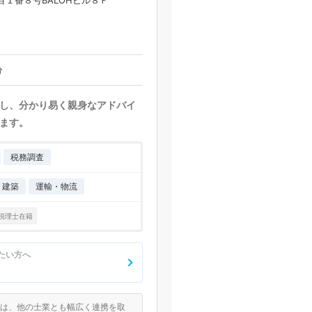
目１番８号BALOHビル８Ｆ
分
し、分かり易く親身なアドバイ
ます。
税務調査
・建築
運輸・物流
税理士在籍
たい方へ
所は、他の士業とも幅広く連携を取