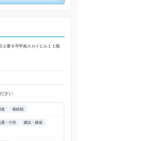
目２番９号甲南スカイビル１１階
ださい
調達
相続税
流通・小売
建設・建築