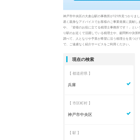
神戸市中央区の大倉山駅の事務所が121件見つかりま
易く親身なアドバイスでお客様のご事業発展に貢献し
や、「皆様のお役に立てる税理士事務所です！」とい
り駅のお近くで活躍している税理士や、顧問料や決算
調べて、人となりや予算が希望に沿う税理士を見つけ
で、ご遠慮なく紹介サービスをご利用ください。
現在の検索
【 都道府県 】
兵庫
【 市区町村 】
神戸市中央区
【 駅 】