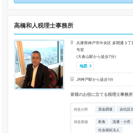
高橋和人税理士事務所
兵庫県神戸市中央区 多聞通３丁
号室
(大倉山駅から徒歩7分)
地図
JR神戸駅から徒歩1分
皆様のお役に立てる税理士事務所
資金調達
会社設
得意分野
飲食
流通・小売
得意業種
社会福祉法人