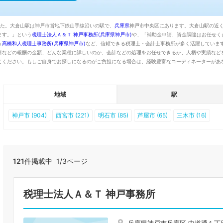
した。大倉山駅は神戸市営地下鉄山手線沿いの駅で、
兵庫県
神戸市中央区にあります。大倉山駅の近
ます。」という
税理士法人Ａ＆Ｔ 神戸事務所(兵庫県神戸市)
や、「補助金申請、資金調達はお任せく
う
高橋和人税理士事務所(兵庫県神戸市)
など、信頼できる税理士・会計士事務所が多く活躍していま
料などの報酬の金額、どんな業種に詳しいのか、会計などの処理をお任せできるか、人柄や実績など
てください。もしご自身でお探しになるのがご負担になる場合は、経験豊富なコーディネーターがあ
地域
駅
神戸市 (904)
西宮市 (221)
明石市 (85)
芦屋市 (65)
三木市 (16)
121
件掲載中 1/3ページ
税理士法人Ａ＆Ｔ 神戸事務所