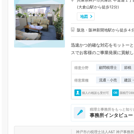
兵庫県神戸市兵庫区 中道通１丁
(大倉山駅から徒歩12分)
地図
阪急・阪神新開地駅から徒歩４
迅速かつ的確な対応をモットーと
スでお客様のご事業発展に貢献し
顧問税理士
節税
得意分野
流通・小売
建設
得意業種
個人の相談も受付可
国税庁OB
税理士事務所をもっと知り
事務所インタビュー
神戸市の税理士法人A&T 神戸事務