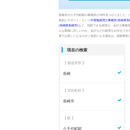
長崎市の八千代町駅の事務所が16件見つかりました。
角的にサポート」という
中尾勉税理士事務所(長崎県長
(長崎県長崎市)
など、信頼できる税理士・会計士事務
んな業種に詳しいのか、会計などの処理をお任せでき
身でお探しになるのがご負担になる場合は、経験豊富
現在の検索
【 都道府県 】
長崎
【 市区町村 】
長崎市
【 駅 】
八千代町駅