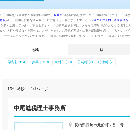
八千代町駅は長崎電軌１系統沿いの駅で、
長崎県
長崎市にあります。八千代町駅の近くでは、「長崎
崎市)
や、「信用と信頼を積み重ね、経営を支える盾となります」という
税理士法人内田会計事務所 
所が多く活躍しています。税理士ドットコムの事務所検索では、あなたの最寄り駅のお近くで活躍し
るか、人柄や実績などを調べることができます。八千代町駅近くの事務所情報を調べて、人となりや
なコーディネーターがあなたに変わって最適な税理士を無料でお探ししますので、ご遠慮なく紹介サ
地域
駅
長崎市 (114)
諫早市 (18)
大村市 (10)
長与町 (2)
時津町 (2)
16
件掲載中 1/1ページ
中尾勉税理士事務所
長崎県長崎市元船町２番１号