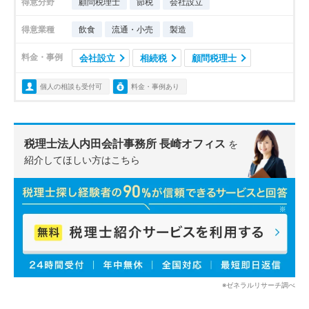
得意分野
顧問税理士
節税
会社設立
得意業種
飲食
流通・小売
製造
料金・事例
会社設立
相続税
顧問税理士
個人の相談も受付可
料金・事例あり
税理士法人内田会計事務所 長崎オフィス
を
紹介してほしい方はこちら
※ゼネラルリサーチ調べ