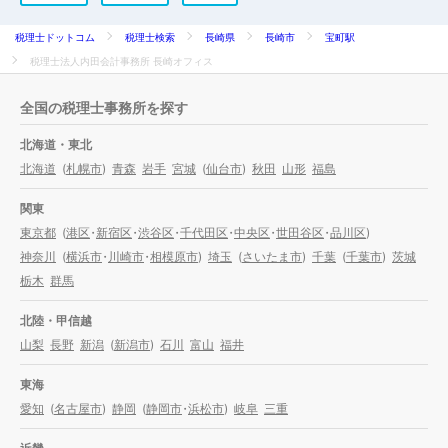
税理士ドットコム
税理士検索
長崎県
長崎市
宝町駅
税理士法人内田会計事務所 長崎オフィス
全国の税理士事務所を探す
北海道・東北
北海道
(
札幌市
)
青森
岩手
宮城
(
仙台市
)
秋田
山形
福島
関東
東京都
(
港区
・
新宿区
・
渋谷区
・
千代田区
・
中央区
・
世田谷区
・
品川区
)
神奈川
(
横浜市
・
川崎市
・
相模原市
)
埼玉
(
さいたま市
)
千葉
(
千葉市
)
茨城
栃木
群馬
北陸・甲信越
山梨
長野
新潟
(
新潟市
)
石川
富山
福井
東海
愛知
(
名古屋市
)
静岡
(
静岡市
・
浜松市
)
岐阜
三重