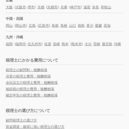
近畿
大阪
(
大阪市
・
堺市
)
京都
(
京都市
)
兵庫
(
神戸市
)
滋賀
奈良
和歌山
中国・四国
岡山
(
岡山市
)
広島
(
広島市
)
鳥取
島根
山口
徳島
香川
愛媛
高知
九州・沖縄
福岡
(
福岡市
・
北九州市
)
佐賀
長崎
熊本
(
熊本市
)
大分
宮崎
鹿児島
沖縄
税理士にかかる費用について
税理士の顧問料・報酬相場
決算の税理士費用・報酬相場
会社設立の税理士費用・報酬相場
相続税の税理士費用・報酬相場
確定申告の税理士費用・報酬相場
税理士の選び方について
顧問税理士の選び方
資金調達・融資に強い税理士の選び方