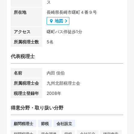
ス
所在地
長崎県長崎市曙町４番９号
地図
アクセス
曙町バス停徒歩1分
所属税理士数
5名
代表税理士
名前
内田 佳伯
所属税理士会
九州北部税理士会
税理士登録年
2008年
得意分野・取り扱い分野
顧問税理士
節税
会社設立
顧問税理士
資金調達
節税
会社設立
確定申告