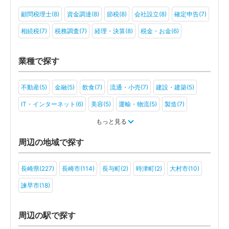
顧問税理士(8)
資金調達(8)
節税(8)
会社設立(8)
確定申告(7)
相続税(7)
税務調査(7)
経理・決算(8)
税金・お金(6)
業種で探す
不動産(5)
金融(5)
飲食(7)
流通・小売(7)
建設・建築(5)
IT・インターネット(6)
美容(5)
運輸・物流(5)
製造(7)
教育(5)
医療・福祉(6)
旅行・ホテル(4)
もっと見る
アミューズメント・レジャー(4)
ファンド(3)
社会福祉法人(2)
周辺の地域で探す
医療法人(3)
ＮＰＯ法人(3)
学校法人(2)
一般社団法人(3)
長崎県(227)
長崎市(114)
長与町(2)
時津町(2)
大村市(10)
その他(2)
諫早市(18)
周辺の駅で探す