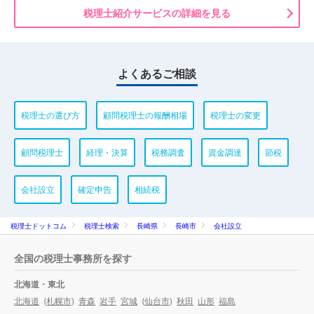
税理士紹介サービスの詳細を見る
よくあるご相談
税理士の選び方
顧問税理士の報酬相場
税理士の変更
顧問税理士
経理・決算
税務調査
資金調達
節税
会社設立
確定申告
相続税
税理士ドットコム
税理士検索
長崎県
長崎市
会社設立
全国の税理士事務所を探す
北海道・東北
北海道
(
札幌市
)
青森
岩手
宮城
(
仙台市
)
秋田
山形
福島