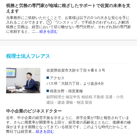
税務と労務の専門家が地域に根ざしたサポートで佐賀の未来を支
えます
当事務所にご依頼いただくことで、お客様は以下の3つの大きな安心を手に
入れることができます。①「ワンストップ」で手続きのわずらわしさ解消
税務と労務は、経営において切り離せない専門分野が、それぞれ別の専門家
に依頼すると、二…
続きを読む
税理士法人フレアス
佐賀県佐賀市大財６丁目４番６３号
アクセス
バス停「大財六丁目」より徒歩4分
得意分野・得意業種
顧問税理士
確定申告
相続税
不動産
流通・小売
建設・建築
運輸・物流
製造
中小企業のビジネスドクター
近年、中小企業の経営不振を示すように、赤字企業が7割と報告されていま
す。さらに廃業率が開業率を上回り、経営者の高齢化とともに、後継者の確
保がますます困難となってきている状況です。このような時代だからこそ、
弊社では経営者…
続きを読む