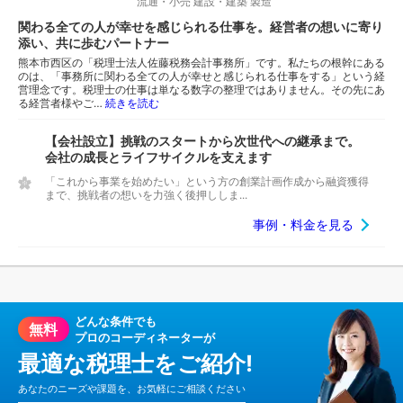
流通・小売
建設・建築
製造
関わる全ての人が幸せを感じられる仕事を。経営者の想いに寄り
添い、共に歩むパートナー
熊本市西区の「税理士法人佐藤税務会計事務所」です。私たちの根幹にある
のは、「事務所に関わる全ての人が幸せと感じられる仕事をする」という経
営理念です。税理士の仕事は単なる数字の整理ではありません。その先にあ
る経営者様やご…
続きを読む
【会社設立】挑戦のスタートから次世代への継承まで。
会社の成長とライフサイクルを支えます
「これから事業を始めたい」という方の創業計画作成から融資獲得
まで、挑戦者の想いを力強く後押ししま...
事例・料金を見る
どんな条件でも
無料
プロのコーディネーターが
最適な税理士をご紹介!
あなたのニーズや課題を、お気軽にご相談ください