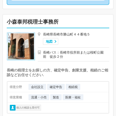
小森泰邦税理士事務所
長崎県長崎市勝山町４４番地５
地図
長崎バス：長崎市役所前または桜町公園
前 徒歩２分
長崎の税理士をお探しの方、確定申告、創業支援、相続のご相
談などお任せください.
得意分野
会社設立
確定申告
相続税
得意業種
流通・小売
製造
医療・福祉
個人の相談も受付可