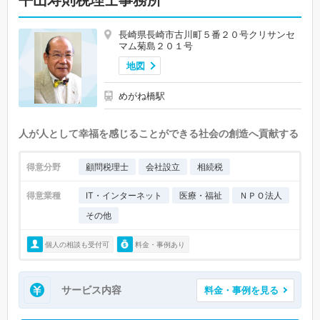
平山寿則税理士事務所
長崎県長崎市古川町５番２０号クリサンセ
マム菊島２０１号
地図
めがね橋駅
人が人として幸福を感じることができる社会の創造へ貢献する
得意分野
顧問税理士
会社設立
相続税
得意業種
IT・インターネット
医療・福祉
ＮＰＯ法人
その他
個人の相談も受付可
料金・事例あり
サービス内容
料金・事例を見る