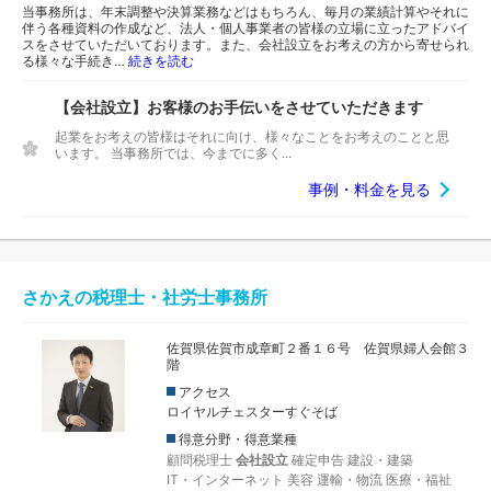
当事務所は、年末調整や決算業務などはもちろん、毎月の業績計算やそれに
伴う各種資料の作成など、法人・個人事業者の皆様の立場に立ったアドバイ
スをさせていただいております。また、会社設立をお考えの方から寄せられ
る様々な手続き…
続きを読む
【会社設立】お客様のお手伝いをさせていただきます
起業をお考えの皆様はそれに向け、様々なことをお考えのことと思
います。 当事務所では、今までに多く...
事例・料金を見る
さかえの税理士・社労士事務所
佐賀県佐賀市成章町２番１６号 佐賀県婦人会館３
階
アクセス
ロイヤルチェスターすぐそば
得意分野・得意業種
顧問税理士
会社設立
確定申告
建設・建築
IT・インターネット
美容
運輸・物流
医療・福祉