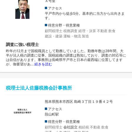
Ａ号室
アクセス
平戸市内から徒歩5分。基本的に当方から出向きま
す。
得意分野・得意業種
顧問税理士
税務調査
経理・決算
不動産
飲食
建設・建築
運輸・物流
製造
調査に強い税理士
昨年の12月まで国税職員として勤務していました。勤務年数は28年間。大
半が法人税の調査に従事。国税組織の調査は熟知しており、調査の対応等に
は自信があります。事務所は長崎県平戸市と日本の最西端に位置してます
が、御要望があ…
続きを読む
税理士法人佐藤税務会計事務所
熊本県熊本市西区 島崎３丁目１９番４２号
アクセス
段山町駅
得意分野・得意業種
顧問税理士
会社設立
相続税
不動産
飲食