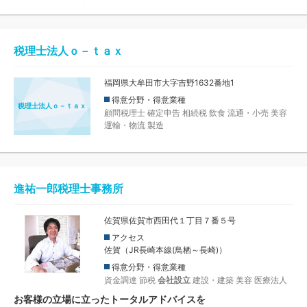
税理士法人ｏ－ｔａｘ
福岡県大牟田市大字吉野1632番地1
得意分野・得意業種
税理士法人ｏ－ｔａｘ
顧問税理士
確定申告
相続税
飲食
流通・小売
美容
運輸・物流
製造
進祐一郎税理士事務所
佐賀県佐賀市西田代１丁目７番５号
アクセス
佐賀（JR長崎本線(鳥栖～長崎)）
得意分野・得意業種
資金調達
節税
会社設立
建設・建築
美容
医療法人
お客様の立場に立ったトータルアドバイスを