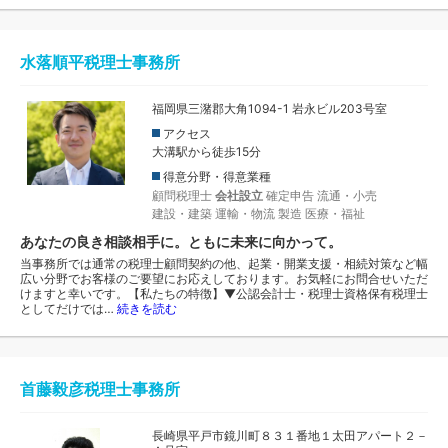
水落順平税理士事務所
福岡県三潴郡大角1094-1 岩永ビル203号室
アクセス
大溝駅から徒歩15分
得意分野・得意業種
顧問税理士
会社設立
確定申告
流通・小売
建設・建築
運輸・物流
製造
医療・福祉
あなたの良き相談相手に。ともに未来に向かって。
当事務所では通常の税理士顧問契約の他、起業・開業支援・相続対策など幅
広い分野でお客様のご要望にお応えしております。お気軽にお問合せいただ
けますと幸いです。【私たちの特徴】▼公認会計士・税理士資格保有税理士
としてだけでは…
続きを読む
首藤毅彦税理士事務所
長崎県平戸市鏡川町８３１番地１太田アパート２－