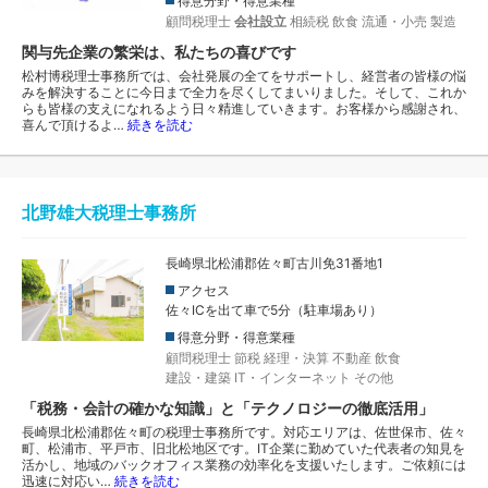
得意分野・得意業種
顧問税理士
会社設立
相続税
飲食
流通・小売
製造
関与先企業の繁栄は、私たちの喜びです
松村博税理士事務所では、会社発展の全てをサポートし、経営者の皆様の悩
みを解決することに今日まで全力を尽くしてまいりました。そして、これか
らも皆様の支えになれるよう日々精進していきます。お客様から感謝され、
喜んで頂けるよ…
続きを読む
北野雄大税理士事務所
長崎県北松浦郡佐々町古川免31番地1
アクセス
佐々ICを出て車で5分（駐車場あり）
得意分野・得意業種
顧問税理士
節税
経理・決算
不動産
飲食
建設・建築
IT・インターネット
その他
「税務・会計の確かな知識」と「テクノロジーの徹底活用」
長崎県北松浦郡佐々町の税理士事務所です。対応エリアは、佐世保市、佐々
町、松浦市、平戸市、旧北松地区です。IT企業に勤めていた代表者の知見を
活かし、地域のバックオフィス業務の効率化を支援いたします。ご依頼には
迅速に対応い…
続きを読む