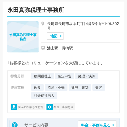
永田真弥税理士事務所
長崎県長崎市坂本1丁目4番3号山王ビル302
号
永田真弥税理士事
地図
務所
浦上駅・長崎駅
｢お客様とのコミュニケーションを大切にしています｣
得意分野
顧問税理士
確定申告
経理・決算
得意業種
飲食
流通・小売
建設・建築
美容
社会福祉法人
個人の相談も受付可
料金・事例あり
サービス内容
料金・事例を見る