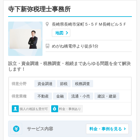
寺下新弥税理士事務所
長崎県長崎市栄町５-５ＦＭ長崎ビル５Ｆ
地図
めがね橋電停より徒歩1分
設立・資金調達・税務調査・相続まであらゆる問題を全て解決
します！
得意分野
資金調達
節税
税務調査
得意業種
不動産
金融
流通・小売
建設・建築
個人の相談も受付可
料金・事例あり
サービス内容
料金・事例を見る