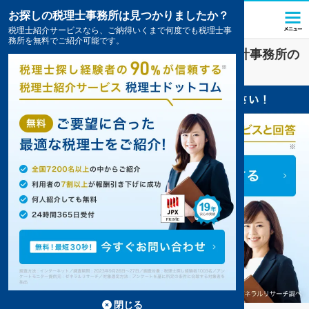
お探しの税理士事務所は見つかりましたか？
税理士紹介サービスなら、ご納得いくまで何度でも税理士事
務所を無料でご紹介可能です。
長崎市
で
会社設立
対策を扱う税理士・会計事務所の
一覧
8件掲載中
閉じる