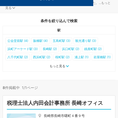
長崎市の会社設立対策を扱う税理士事務所が8件見つかりました。
...
もっと
見る
条件を絞り込んで検索
駅
公会堂前駅 (4)
賑橋駅 (4)
五島町駅 (3)
観光通り駅 (3)
浜町アーケード駅 (3)
長崎駅 (2)
浜口町駅 (2)
銭座町駅 (2)
八千代町駅 (2)
西浜町駅 (2)
桜町駅 (2)
浦上駅 (1)
岩屋橋駅 (1)
浦上車庫前駅 (1)
大橋駅 (1)
松山町駅 (1)
大学病院前駅 (1)
もっと見る
茂里町駅 (1)
宝町駅 (1)
大波止駅 (1)
思案橋駅 (1)
諏訪神社前駅 (1)
肥前古賀駅 (0)
現川駅 (0)
道ノ尾駅 (0)
8
件掲載中 1/1ページ
西浦上駅 (0)
赤迫駅 (0)
住吉駅 (0)
千歳町駅 (0)
若葉町駅 (0)
長崎大学前駅 (0)
出島駅 (0)
築町駅 (0)
正覚寺下駅 (0)
税理士法人内田会計事務所 長崎オフィス
蛍茶屋駅 (0)
新中川町駅 (0)
新大工町駅 (0)
市民病院前駅 (0)
大浦海岸通り駅 (0)
大浦天主堂下駅 (0)
石橋駅 (0)
長崎県長崎市曙町４番９号