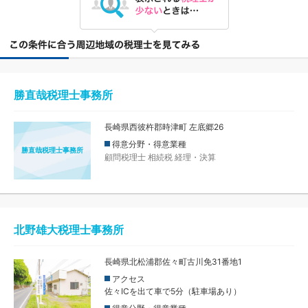
勝直哉税理士事務所
長崎県西彼杵郡時津町 左底郷26
得意分野・得意業種
勝直哉税理士事務所
顧問税理士
相続税
経理・決算
北野雄大税理士事務所
長崎県北松浦郡佐々町古川免31番地1
アクセス
佐々ICを出て車で5分（駐車場あり）