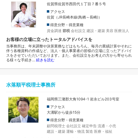
佐賀県佐賀市西田代１丁目７番５号
アクセス
佐賀（JR長崎本線(鳥栖～長崎)）
得意分野・得意業種
資金調達
節税
会社設立
建設・建築
美容
医療法人
お客様の立場に立ったトータルアドバイスを
当事務所は、年末調整や決算業務などはもちろん、毎月の業績計算やそれに
伴う各種資料の作成など、法人・個人事業者の皆様の立場に立ったアドバイ
スをさせていただいております。また、会社設立をお考えの方から寄せられ
る様々な手続き…
続きを読む
水落順平税理士事務所
福岡県三潴郡大角1094-1 岩永ビル203号室
アクセス
大溝駅から徒歩15分
得意分野・得意業種
顧問税理士
会社設立
確定申告
流通・小売
建設・建築
運輸・物流
製造
医療・福祉