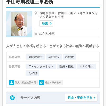
平山寿則税理士事務所
長崎県長崎市古川町５番２０号クリサンセ
マム菊島２０１号
地図
めがね橋駅
人が人として幸福を感じることができる社会の創造へ貢献する
得意分野
顧問税理士
会社設立
相続税
得意業種
IT・インターネット
医療・福祉
ＮＰＯ法人
その他
個人の相談も受付可
料金・事例あり
サービス内容
料金・事例を見る