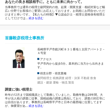
あなたの良き相談相手に。ともに未来に向かって。
当事務所では通常の税理士顧問契約の他、起業・開業支援・相続対策など幅
広い分野でお客様のご要望にお応えしております。お気軽にお問合せいただ
けますと幸いです。【私たちの特徴】▼公認会計士・税理士資格保有税理士
としてだけでは…
続きを読む
首藤毅彦税理士事務所
長崎県平戸市鏡川町８３１番地１太田アパート２－
Ａ号室
アクセス
平戸市内から徒歩5分。基本的に当方から出向きま
す。
得意分野・得意業種
顧問税理士
税務調査
経理・決算
不動産
飲食
建設・建築
運輸・物流
製造
調査に強い税理士
昨年の12月まで国税職員として勤務していました。勤務年数は28年間。大
半が法人税の調査に従事。国税組織の調査は熟知しており、調査の対応等に
は自信があります。事務所は長崎県平戸市と日本の最西端に位置してます
が、御要望があ…
続きを読む