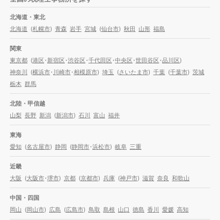
北海道・東北
北海道
(
札幌市
)
青森
岩手
宮城
(
仙台市
)
秋田
山形
福島
関東
東京都
(
港区
・
新宿区
・
渋谷区
・
千代田区
・
中央区
・
世田谷区
・
品川区
)
神奈川
(
横浜市
・
川崎市
・
相模原市
)
埼玉
(
さいたま市
)
千葉
(
千葉市
)
茨城
栃木
群馬
北陸・甲信越
山梨
長野
新潟
(
新潟市
)
石川
富山
福井
東海
愛知
(
名古屋市
)
静岡
(
静岡市
・
浜松市
)
岐阜
三重
近畿
大阪
(
大阪市
・
堺市
)
京都
(
京都市
)
兵庫
(
神戸市
)
滋賀
奈良
和歌山
中国・四国
岡山
(
岡山市
)
広島
(
広島市
)
鳥取
島根
山口
徳島
香川
愛媛
高知