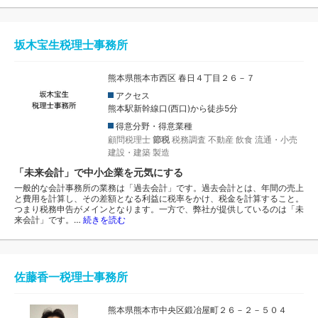
坂木宝生税理士事務所
熊本県熊本市西区 春日４丁目２６－７
アクセス
熊本駅新幹線口(西口)から徒歩5分
得意分野・得意業種
顧問税理士
節税
税務調査
不動産
飲食
流通・小売
建設・建築
製造
「未来会計」で中小企業を元気にする
一般的な会計事務所の業務は「過去会計」です。過去会計とは、年間の売上
と費用を計算し、その差額となる利益に税率をかけ、税金を計算すること。
つまり税務申告がメインとなります。一方で、弊社が提供しているのは「未
来会計」です。…
続きを読む
佐藤香一税理士事務所
熊本県熊本市中央区鍛冶屋町２６－２－５０４