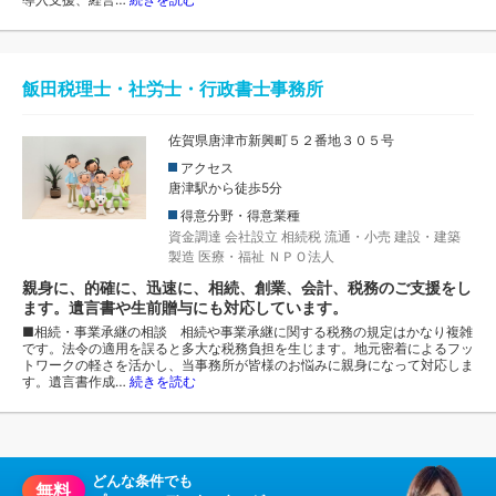
飯田税理士・社労士・行政書士事務所
佐賀県唐津市新興町５２番地３０５号
アクセス
唐津駅から徒歩5分
得意分野・得意業種
資金調達
会社設立
相続税
流通・小売
建設・建築
製造
医療・福祉
ＮＰＯ法人
親身に、的確に、迅速に、相続、創業、会計、税務のご支援をし
ます。遺言書や生前贈与にも対応しています。
■相続・事業承継の相談 相続や事業承継に関する税務の規定はかなり複雑
です。法令の適用を誤ると多大な税務負担を生じます。地元密着によるフッ
トワークの軽さを活かし、当事務所が皆様のお悩みに親身になって対応しま
す。遺言書作成…
続きを読む
どんな条件でも
無料