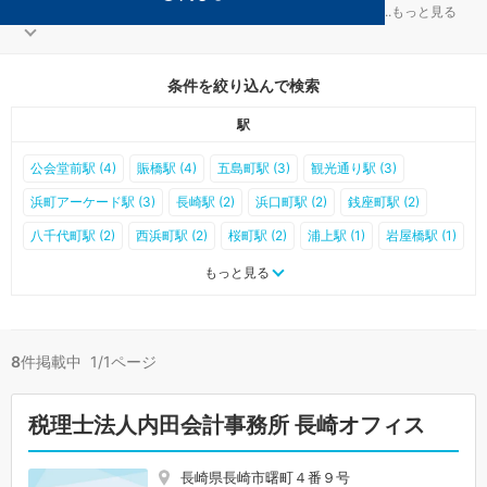
長崎市の節税対策を扱う税理士事務所が8件見つかりました。
...
もっと見る
条件を絞り込んで検索
駅
公会堂前駅 (4)
賑橋駅 (4)
五島町駅 (3)
観光通り駅 (3)
浜町アーケード駅 (3)
長崎駅 (2)
浜口町駅 (2)
銭座町駅 (2)
八千代町駅 (2)
西浜町駅 (2)
桜町駅 (2)
浦上駅 (1)
岩屋橋駅 (1)
浦上車庫前駅 (1)
大橋駅 (1)
松山町駅 (1)
大学病院前駅 (1)
もっと見る
茂里町駅 (1)
宝町駅 (1)
大波止駅 (1)
思案橋駅 (1)
諏訪神社前駅 (1)
肥前古賀駅 (0)
現川駅 (0)
道ノ尾駅 (0)
8
件掲載中 1/1ページ
西浦上駅 (0)
赤迫駅 (0)
住吉駅 (0)
千歳町駅 (0)
若葉町駅 (0)
長崎大学前駅 (0)
出島駅 (0)
築町駅 (0)
正覚寺下駅 (0)
税理士法人内田会計事務所 長崎オフィス
蛍茶屋駅 (0)
新中川町駅 (0)
新大工町駅 (0)
市民病院前駅 (0)
大浦海岸通り駅 (0)
大浦天主堂下駅 (0)
石橋駅 (0)
長崎県長崎市曙町４番９号