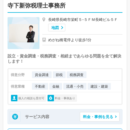
寺下新弥税理士事務所
長崎県長崎市栄町５-５ＦＭ長崎ビル５Ｆ
地図
めがね橋電停より徒歩1分
設立・資金調達・税務調査・相続まであらゆる問題を全て解決
します！
得意分野
資金調達
節税
税務調査
得意業種
不動産
金融
流通・小売
建設・建築
個人の相談も受付可
料金・事例あり
サービス内容
料金・事例を見る