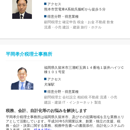
アクセス
熊本市営電車A系統呉服町から徒歩５分
得意分野・得意業種
顧問税理士
確定申告
税金・お金
不動産
飲食
流通・小売
建設・建築
旅行・ホテル
平岡孝介税理士事務所
福岡県久留米市三潴町玉満１４番地１坂井ハイツＣ
棟１０１号室
アクセス
犬塚駅
得意分野・得意業種
顧問税理士
会社設立
相続税
不動産
流通・小売
建設・建築
IT・インターネット
製造
税務、会計、自計化等のお悩みを解決します
平岡孝介税理士事務所は福岡県久留米市、及びその近隣地域を主な業務エリ
アとして活動しています。平成30年5月開業以来、創業・独立の支援、税
務・会計・決算に関する業務、税務申告書への書面添付、自計化システムの
導入支援、経営…
続きを読む