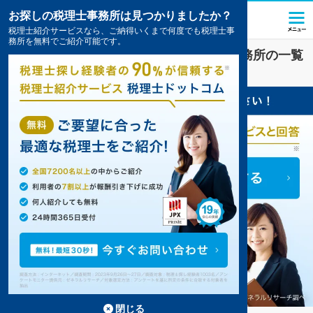
お探しの税理士事務所は見つかりましたか？
税理士紹介サービスなら、ご納得いくまで何度でも税理士事
務所を無料でご紹介可能です。
長崎市
で
節税
対策を扱う税理士・会計事務所の一覧
8件掲載中
閉じる