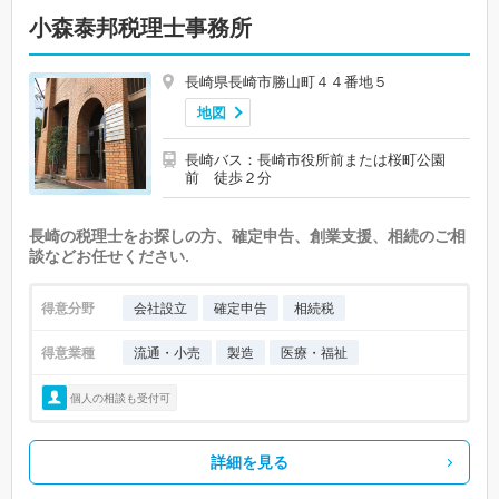
小森泰邦税理士事務所
長崎県長崎市勝山町４４番地５
地図
長崎バス：長崎市役所前または桜町公園
前 徒歩２分
長崎の税理士をお探しの方、確定申告、創業支援、相続のご相
談などお任せください.
得意分野
会社設立
確定申告
相続税
得意業種
流通・小売
製造
医療・福祉
個人の相談も受付可
詳細を見る