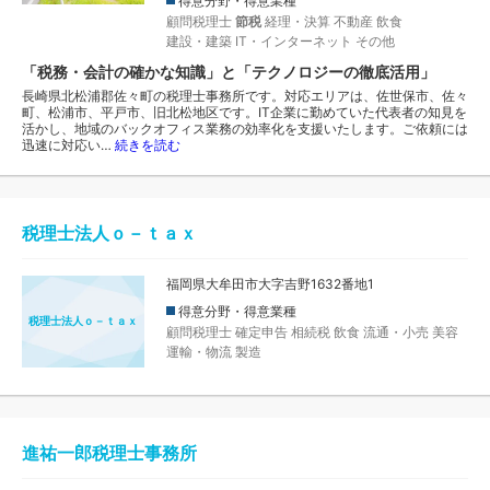
得意分野・得意業種
顧問税理士
節税
経理・決算
不動産
飲食
建設・建築
IT・インターネット
その他
「税務・会計の確かな知識」と「テクノロジーの徹底活用」
長崎県北松浦郡佐々町の税理士事務所です。対応エリアは、佐世保市、佐々
町、松浦市、平戸市、旧北松地区です。IT企業に勤めていた代表者の知見を
活かし、地域のバックオフィス業務の効率化を支援いたします。ご依頼には
迅速に対応い…
続きを読む
税理士法人ｏ－ｔａｘ
福岡県大牟田市大字吉野1632番地1
得意分野・得意業種
税理士法人ｏ－ｔａｘ
顧問税理士
確定申告
相続税
飲食
流通・小売
美容
運輸・物流
製造
進祐一郎税理士事務所