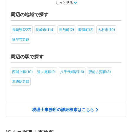
教育(5)
医療・福祉(6)
旅行・ホテル(4)
もっと見る
アミューズメント・レジャー(4)
ファンド(3)
社会福祉法人(2)
周辺の地域で探す
医療法人(3)
ＮＰＯ法人(3)
学校法人(2)
一般社団法人(3)
長崎県(227)
長崎市(114)
長与町(2)
時津町(2)
大村市(10)
その他(2)
諫早市(18)
周辺の駅で探す
西浦上駅(10)
道ノ尾駅(9)
八千代町駅(16)
肥前古賀駅(3)
赤迫駅(13)
税理士事務所の詳細検索はこちら