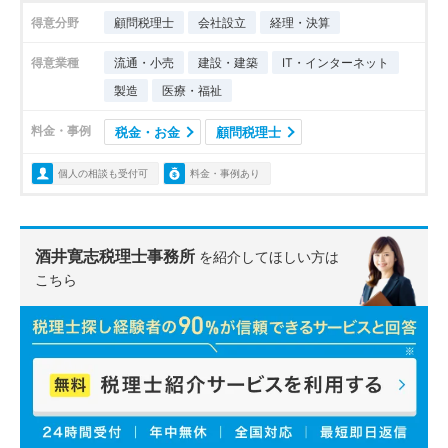
得意分野
顧問税理士
会社設立
経理・決算
得意業種
流通・小売
建設・建築
IT・インターネット
製造
医療・福祉
料金・事例
税金・お金
顧問税理士
個人の相談も受付可
料金・事例あり
酒井寛志税理士事務所
を紹介してほしい方は
こちら