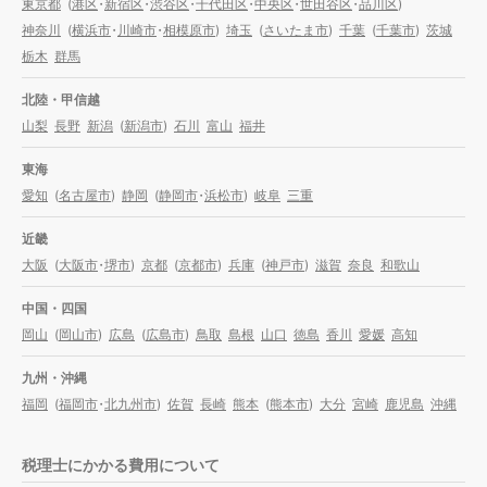
東京都
(
港区
・
新宿区
・
渋谷区
・
千代田区
・
中央区
・
世田谷区
・
品川区
)
神奈川
(
横浜市
・
川崎市
・
相模原市
)
埼玉
(
さいたま市
)
千葉
(
千葉市
)
茨城
栃木
群馬
北陸・甲信越
山梨
長野
新潟
(
新潟市
)
石川
富山
福井
東海
愛知
(
名古屋市
)
静岡
(
静岡市
・
浜松市
)
岐阜
三重
近畿
大阪
(
大阪市
・
堺市
)
京都
(
京都市
)
兵庫
(
神戸市
)
滋賀
奈良
和歌山
中国・四国
岡山
(
岡山市
)
広島
(
広島市
)
鳥取
島根
山口
徳島
香川
愛媛
高知
九州・沖縄
福岡
(
福岡市
・
北九州市
)
佐賀
長崎
熊本
(
熊本市
)
大分
宮崎
鹿児島
沖縄
税理士にかかる費用について