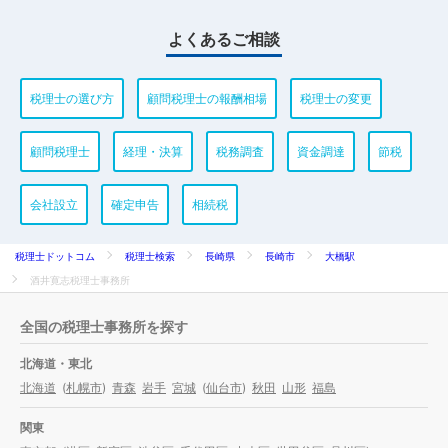
よくあるご相談
税理士の選び方
顧問税理士の報酬相場
税理士の変更
顧問税理士
経理・決算
税務調査
資金調達
節税
会社設立
確定申告
相続税
税理士ドットコム
税理士検索
長崎県
長崎市
大橋駅
酒井寛志税理士事務所
全国の税理士事務所を探す
北海道・東北
北海道
(
札幌市
)
青森
岩手
宮城
(
仙台市
)
秋田
山形
福島
関東